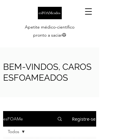
Apetite médico-científico
pronto a saciar🥼
BEM-VINDOS, CAROS
ESFOAMEADOS
Registre-se
esFOAMe
Todos