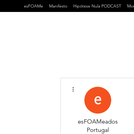
esFOAMe
Manifesto
Hipótese Nula PODCAST
Mor
Mais ações
esFOAMeados
Portugal