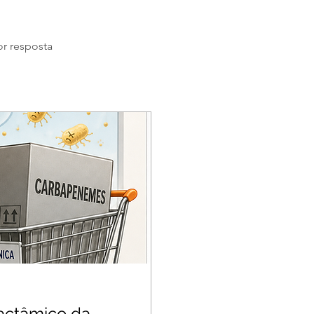
r resposta
lactâmico da