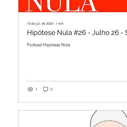
15 de jul. de 2026
∙
1
min
Hipótese Nula #26 - Julho 26 - 
Podcast Hipótese Nula
1
0