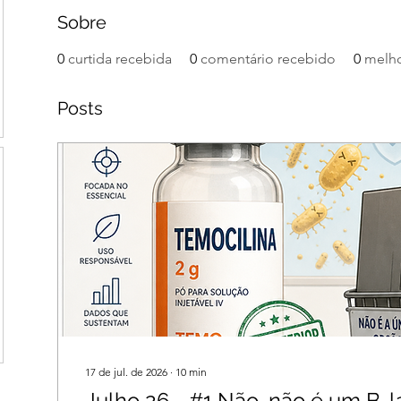
Sobre
0
curtida recebida
0
comentário recebido
0
melho
Posts
17 de jul. de 2026
∙
10
min
Julho 26 - #1 Não, não é um B-