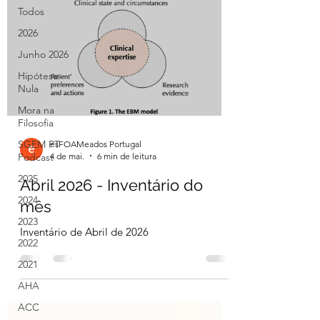
Todos
2026
Junho 2026
Hipótese
Nula
Mora na
Filosofia
SGEM PT
esFOAMeados Portugal
4 de mai.
6 min de leitura
Podcast
2025
Abril 2026 - Inventário do
2024
mês
2023
Inventário de Abril de 2026
2022
2021
AHA
ACC