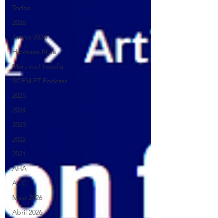
Todos
2026
Junho 2026
Hipótese Nula
Mora na Filosofia
SGEM PT Podcast
2025
2024
2023
2022
2021
AHA
ACC
Maio 2026
Abril 2026