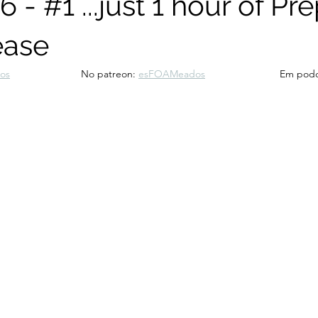
 - #1 ...just 1 hour of Pr
Novembro 2025
Outubro 2025
Setembro 2025
Ag
ease
os
			No patreon: 
esFOAMeados
			Em pod
Novembro 2024
Outubro 2024
Setembro 2024
Jul