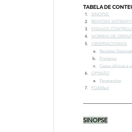
TABELA DE CONT
SINOPSE 
REVISÕES SISTEMÁT
ENSAIOS CONTROLA
NORMAS DE ORIENT
OBSERVACIONAIS
Revisões Sistemát
Primários
Casos clínicos e s
OPINIÃO
Perspectiva
FOAMed
SINOPSE