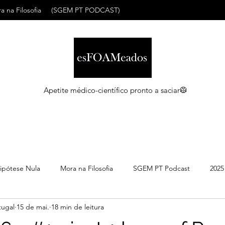
a na Filosofia
(SGEM PT PODCAST)
Apetite médico-científico pronto a saciar🥼
ipótese Nula
Mora na Filosofia
SGEM PT Podcast
2025
ugal
15 de mai.
18 min de leitura
C
Maio 2026
Abril 2026
Março 2026
Março 2026