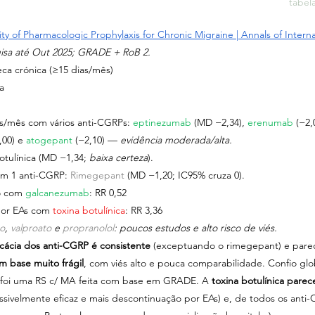
tabel
lity of Pharmacologic Prophylaxis for Chronic Migraine | Annals of Intern
uisa até Out 2025; GRADE + RoB 2.
a crónica (≥15 dias/mês)
a
s/mês com vários anti-CGRPs: 
eptinezumab 
(MD −2,34), 
erenumab 
(−2,
,00) e 
atogepant 
(−2,10) — 
evidência moderada/alta.
otulínica (MD −1,34; 
baixa certeza
).
om 1 anti-CGRP: 
Rimegepant 
(MD −1,20; IC95% cruza 0).
o com 
galcanezumab
: RR 0,52
or EAs com 
toxina botulínica
: RR 3,36
to
, 
valproato 
e 
propranolol
: poucos estudos e alto risco de viés.
icácia dos anti-CGRP é consistente
 (exceptuando o rimegepant) e pare
 base muito frágil
, com viés alto e pouca comparabilidade. Confio gl
 foi uma RS c/ MA feita com base em GRADE. A 
toxina botulínica pare
ssivelmente eficaz e mais descontinuação por EAs) e, de todos os anti-