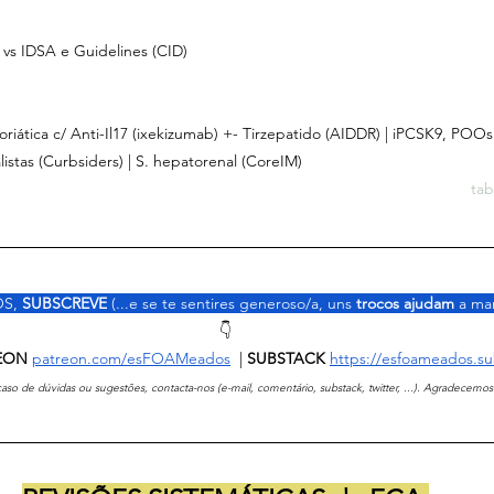
vs IDSA e Guidelines (CID)
oriática c/ Anti-Il17 (ixekizumab) +- Tirzepatido (AIDDR) | iPCSK9, POOs 
listas (Curbsiders) | S. hepatorenal (CoreIM)
tab
S, 
SUBSCREVE
 (...e se te sentires generoso/a, uns 
trocos ajudam 
a man
👇
ATREON
patreon.com/esFOAMeados
  | 
SUBSTACK 
https://esfoameados.s
 caso de dúvidas ou sugestões, contacta-nos (e-mail, comentário, substack, twitter, ...). Agradecemos