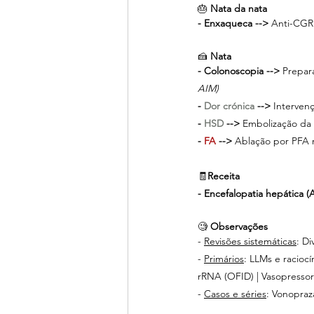
🎂 
Nata da nata 
- Enxaqueca --> 
Anti-CGRP
🍰 
Nata
- Colonoscopia -->
 Prepar
AIM)
-
 Dor crónica 
-->
 Interven
- 
HSD 
-->
 Embolização da
- 
FA 
--> 
Ablação por PFA r
🧾
Receita
- Encefalopatia hepática 
🧐 
Observações
- 
Revisões sistemáticas
: D
- 
Primários
: LLMs e raciocí
rRNA (OFID) | Vasopressor
- 
Casos e séries
:
Vonopraza