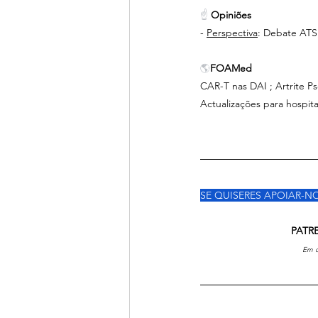
☝ 
Opiniões
- 
Perspectiva
: Debate ATS 
🌎
FOAMed
CAR-T nas DAI ; Artrite Ps
Actualizações para hospita
SE QUISERES APOIAR-NO
                                P
       Em