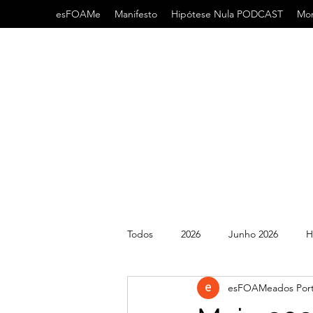
esFOAMe
Manifesto
Hipótese Nula PODCAST
Mor
Todos
2026
Junho 2026
H
esFOAMeados Port
2022
2021
AHA
AC