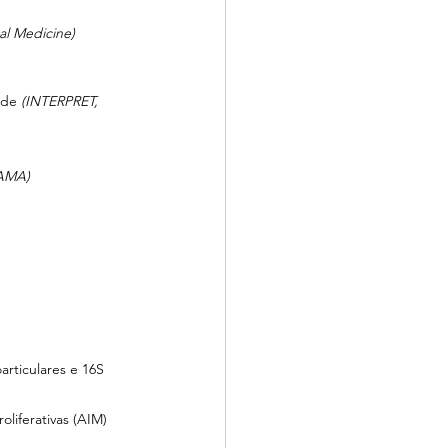
nal Medicine)
ade
 (INTERPRET, 
AMA)
articulares e 16S 
liferativas (AIM)