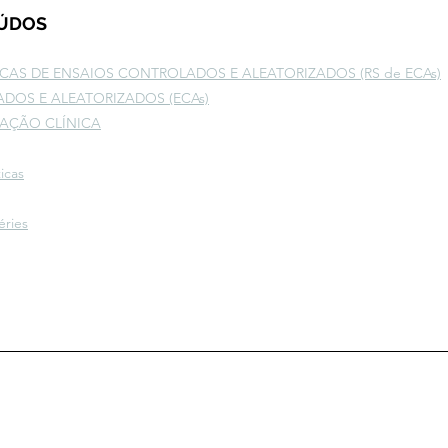
EÚDOS
ICAS DE ENSAIOS CONTROLADOS E ALEATORIZADOS (RS de ECAs)
DOS E ALEATORIZADOS (ECAs)
AÇÃO CLÍNICA
icas
éries