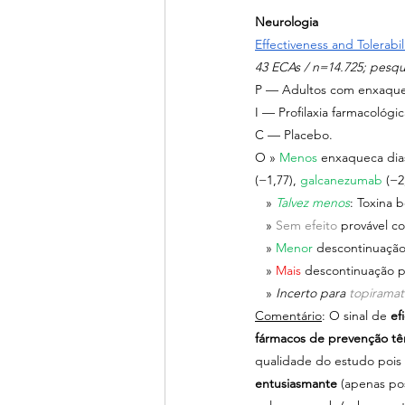
Neurologia
Effectiveness and Tolerabi
43 ECAs / n=14.725; pesq
P — Adultos com enxaquec
I — Profilaxia farmacológic
C — Placebo.
O » 
Menos 
enxaqueca dia
(−1,77), 
galcanezumab 
(−2
   » 
Talvez menos
: Toxina b
   » 
Sem efeito 
provável c
   » 
Menor 
descontinuaçã
   » 
Mais 
descontinuação p
   » 
Incerto para 
topirama
Comentário
: O sinal de 
ef
fármacos de prevenção têm
qualidade do estudo pois
entusiasmante
 (apenas po