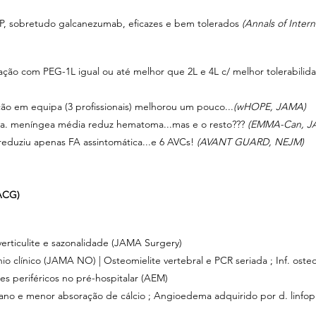
, sobretudo galcanezumab, eficazes e bem tolerados 
(Annals of Inter
ação com PEG-1L igual ou até melhor que 2L e 4L c/ melhor tolerabilid
ção em equipa (3 profissionais) melhorou um pouco...
(wHOPE, JAMA)
 a. meníngea média reduz hematoma...mas e o resto??? 
(EMMA-Can, J
eduziu apenas FA assintomática...e 6 AVCs! 
(AVANT GUARD, NEJM)
(ACG)
iverticulite e sazonalidade (JAMA Surgery)
nio clínico (JAMA NO) | Osteomielite vertebral e PCR seriada ; Inf. osteo
es periféricos no pré-hospitalar (AEM)
no e menor absoração de cálcio ; Angioedema adquirido por d. linfopro