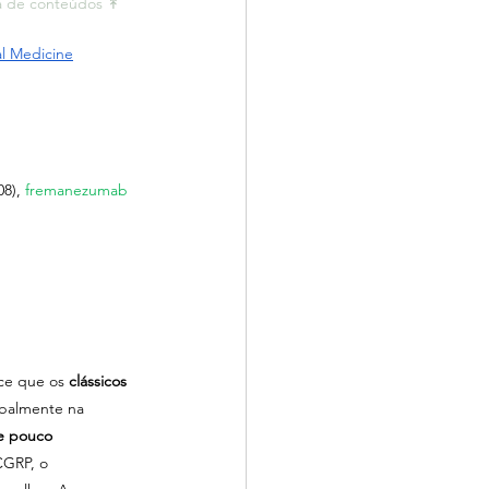
a de conteúdos ↟ 
al Medicine
08), 
fremanezumab 
ce que os 
clássicos 
obalmente na 
ce pouco 
CGRP, o 