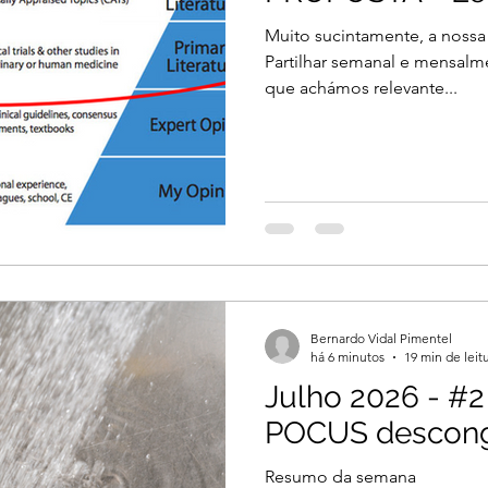
Muito sucintamente, a nossa
Partilhar semanal e mensalme
que achámos relevante...
Bernardo Vidal Pimentel
há 6 minutos
19 min de leit
Julho 2026 - #2
POCUS descong
Resumo da semana