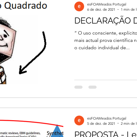
esFOAMeados Portugal
6 de dez. de 2021
1 min de l
DECLARAÇÃO 
il 2026
Março 2026
Março 2026
“ O uso consciente, explícito
mais actual prova científica
o cuidado individual de...
2026
Dezembro 2025
Novembro 2025
 2025
Agosto 2025
Julho 2025
2024
Novembro 2024
Outubro 2024
esFOAMeados Portugal
024
5 de dez. de 2021
2 min de l
PROPOSTA - Ler