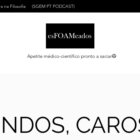
a na Filosofia
(SGEM PT PODCAST)
Apetite médico-científico pronto a saciar🥼
INDOS, CARO