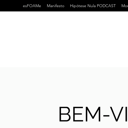
esFOAMe
Manifesto
Hipótese Nula PODCAST
Mor
BEM-V