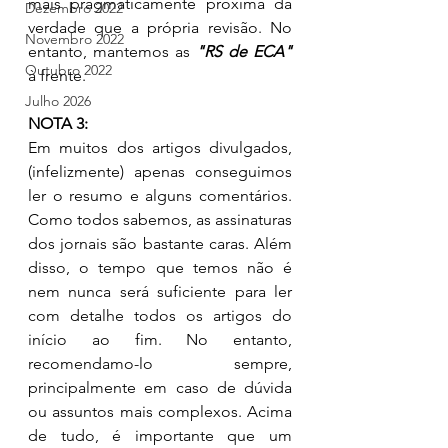
mais pragmaticamente próxima da 
Dezembro 2022
verdade que a própria revisão. No 
Novembro 2022
entanto, mantemos as 
"RS de ECA"
Outubro 2022
à frente. 
Julho 2026
NOTA 3:
Em muitos dos artigos divulgados, 
(infelizmente) apenas conseguimos 
ler o resumo e alguns comentários. 
Como todos sabemos, as assinaturas 
dos jornais são bastante caras. Além 
disso, o tempo que temos não é 
nem nunca será suficiente para ler 
com detalhe todos os artigos do 
início ao fim. No entanto, 
recomendamo-lo sempre, 
principalmente em caso de dúvida 
ou assuntos mais complexos. Acima 
de tudo, é importante que um 