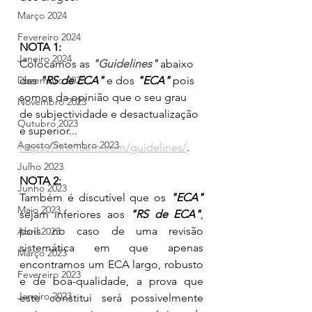
Março 2024
Fevereiro 2024
NOTA 1:
Janeiro 2024
Colocamos as 
"Guidelines"
 abaixo 
Dezembro 2023
das 
"RS de ECA"
 e dos 
"ECA"
 pois 
somos da opinião que o seu grau 
Novembro 2023
de subjectividade e desactualização 
Outubro 2023
é superior... 
Agosto/Setembro 2023
https://first10em.com/guidelines/
. 
Julho 2023
NOTA 2: 
Junho 2023
Também é discutível que os 
"ECA"
Maio 2023
sejam inferiores aos 
"RS de ECA"
, 
pois no caso de uma revisão 
Abril 2023
sistemática em que apenas 
Março 2023
encontramos um ECA largo, robusto 
Fevereiro 2023
e de boa-qualidade, a prova que 
Janeiro 2023
este constitui será possivelmente 