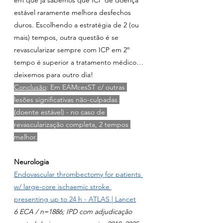
em que já sabemos que ICP de doença 
estável raramente melhora desfechos 
duros. Escolhendo a estratégia de 2 (ou 
mais) tempos, outra questão é se 
revascularizar sempre com ICP em 2º 
tempo é superior a tratamento médico…
deixemos para outro dia!
Conclusão
: Em EAMcesST c/ outras 
lesões significativas não-culpadas 
(doente estável) - no caso de 
revascularização completa, 2 tempos 
melhor.
Neurologia
Endovascular thrombectomy for patients 
w/ large-core ischaemic stroke 
presenting up to 24 h - ATLAS | Lancet
6 ECA / n=1886; IPD com adjudicação 