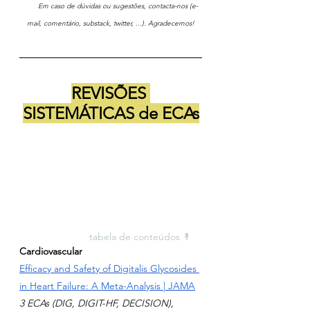
       Em caso de dúvidas ou sugestões, contacta-nos (e-
mail, comentário, substack, twitter, ...). Agradecemos!
REVISÕES 
SISTEMÁTICAS de ECAs
tabela de conteúdos ↟ 
Cardiovascular
Efficacy and Safety of Digitalis Glycosides 
in Heart Failure: A Meta-Analysis | JAMA
3 ECAs (DIG, DIGIT-HF, DECISION), 