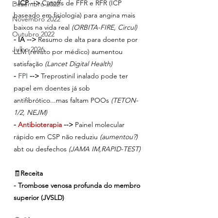
- ICP -->
 Cutoffs de FFR e RFR (ICP 
Dezembro 2022
baseado em fisiologia) para angina mais 
Novembro 2022
baixos na vida real 
(ORBITA-FIRE, Circul)
Outubro 2022
- IA -->
 Resumo de alta para doente por 
Julho 2026
LLM (revisto por médico) aumentou 
satisfação 
(Lancet Digital Health)
- 
FPI 
-->
 Treprostinil inalado pode ter 
papel em doentes já sob 
antifibrótico...mas faltam POOs 
(TETON-
1/2, NEJM)
- 
Antibioterapia 
-->
 Painel molecular 
rápido em CSP não reduziu
 (aumentou?)
abt ou desfechos
 (JAMA IM,RAPID-TEST)
🧾
Receita
- Trombose venosa profunda do membro 
superior (JVSLD)