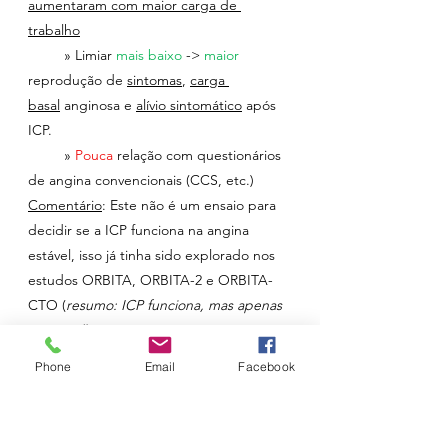
aumentaram com maior carga de 
trabalho
         » Limiar 
mais baixo
 -> 
maior 
reprodução de 
sintomas
, 
carga 
basal
anginosa e 
alívio sintomático
 após 
ICP.
         » 
Pouca 
relação com questionários 
de angina convencionais (CCS, etc.)
Comentário
: Este não é um ensaio para 
decidir se a ICP funciona na angina 
estável, isso já tinha sido explorado nos 
estudos ORBITA, ORBITA-2 e ORBITA-
CTO (
resumo: ICP funciona, mas apenas 
para melhorar angina e não para 
melhorar outros desfechos
). A pergunta 
Phone
Email
Facebook
(e novidade) aqui é outra: tentar 
perceber em que ponto fisiológico cada 
doente começa realmente a ter angina. 