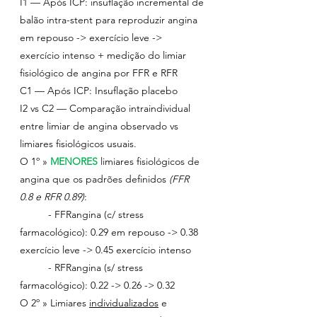
I1 — Após ICP: insuflação incremental de 
balão intra-stent para reproduzir angina 
em repouso -> exercício leve -> 
exercício intenso + medição do limiar 
fisiológico de angina por FFR e RFR
C1 — Após ICP: Insuflação placebo
I2 vs C2 — Comparação intraindividual 
entre limiar de angina observado vs 
limiares fisiológicos usuais.
O 1º » 
MENORES
limiares fisiológicos de 
angina que os padrões definidos 
(FFR 
0.8 e RFR 0.89)
:
	- FFRangina (c/ stress 
farmacológico): 0.29 em repouso -> 0.38 
exercício leve -> 0.45 exercício intenso
	- RFRangina (s/ stress 
farmacológico): 0.22 -> 0.26 -> 0.32
O 2º » Limiares 
individualizados
e 