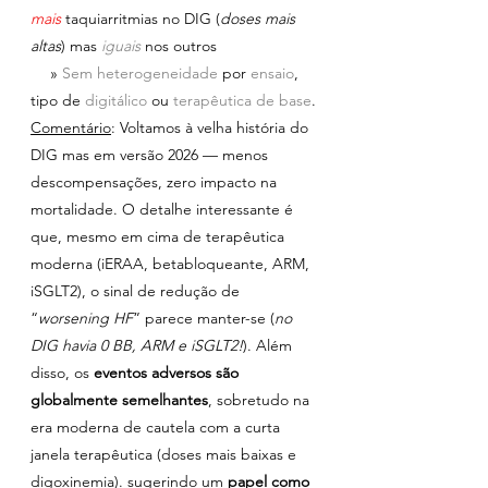
mais
taquiarritmias no DIG (
doses mais 
altas
) mas 
iguais
nos outros
  » 
Sem heterogeneidade 
por 
ensaio
, 
tipo de 
digitálico 
ou 
terapêutica de base
.
Comentário
: Voltamos à velha história do 
DIG mas em versão 2026 — menos 
descompensações, zero impacto na 
mortalidade. O detalhe interessante é 
que, mesmo em cima de terapêutica 
moderna (iERAA, betabloqueante, ARM, 
iSGLT2), o sinal de redução de 
“
worsening HF
” parece manter-se (
no 
DIG havia 0 BB, ARM e iSGLT2!
). Além 
disso, os 
eventos adversos são 
globalmente semelhantes
, sobretudo na 
era moderna de cautela com a curta 
janela terapêutica (doses mais baixas e 
digoxinemia). sugerindo um 
papel como 