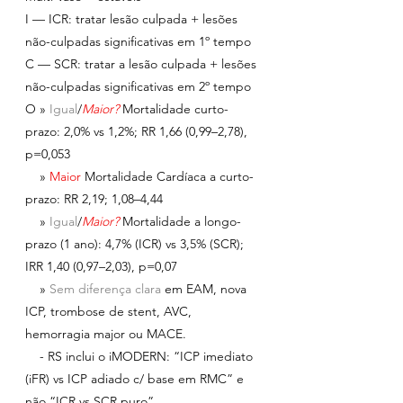
I — ICR: tratar lesão culpada + lesões 
não-culpadas significativas em 1º tempo
C — SCR: tratar a lesão culpada + lesões 
não-culpadas significativas em 2º tempo
O » 
Igual
/
Maior?
Mortalidade curto-
prazo: 2,0% vs 1,2%; RR 1,66 (0,99–2,78), 
p=0,053
    » 
Maior 
Mortalidade Cardíaca a curto-
prazo: RR 2,19; 1,08–4,44
    » 
Igual
/
Maior?
Mortalidade a longo-
prazo (1 ano): 4,7% (ICR) vs 3,5% (SCR); 
IRR 1,40 (0,97–2,03), p=0,07
    » 
Sem diferença clara 
em EAM, nova 
ICP, trombose de stent, AVC, 
hemorragia major ou MACE.
    - RS inclui o iMODERN: “ICP imediato 
(iFR) vs ICP adiado c/ base em RMC” e 
não “ICR vs SCR puro”