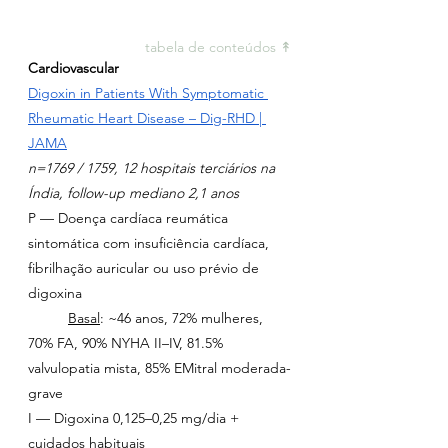
tabela de conteúdos ↟
Cardiovascular
Digoxin in Patients With Symptomatic 
Rheumatic Heart Disease – Dig-RHD | 
JAMA
n=1769 / 1759, 12 hospitais terciários na 
Índia, follow-up mediano 2,1 anos
P — Doença cardíaca reumática 
sintomática com insuficiência cardíaca, 
fibrilhação auricular ou uso prévio de 
digoxina
	Basal
: ~46 anos, 72% mulheres, 
70% FA, 90% NYHA II–IV, 81.5% 
valvulopatia mista, 85% EMitral moderada-
grave
I — Digoxina 0,125–0,25 mg/dia + 
cuidados habituais