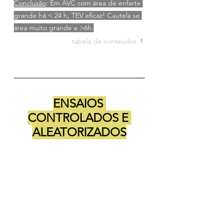
Conclusão
: Em AVC com área de enfarte 
grande há < 24 h, TEV eficaz! Cautela se 
área muito grande e >6h.
tabela de conteúdos ↟
ENSAIOS 
CONTROLADOS E 
ALEATORIZADOS