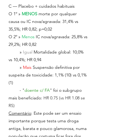
C — Placebo + cuidados habituais
O 1º » 
MENOS
morte por qualquer 
causa ou IC nova/agravada: 31,4% vs 
35,5%; HR 0,82; p=0,02
O 2º » 
Menos 
IC nova/agravada: 25,8% vs 
29,2%; HR 0,82
         » 
Igual 
Mortalidade global: 10,0% 
vs 10,4%; HR 0,94
         » 
Mais 
Suspensão definitiva por 
suspeita de toxicidade: 1,1% (10) vs 0,1% 
(1)
         - "
doente c/ FA
" foi o subgrupo 
mais beneficiado: 
HR 0.75 (vs HR 1.08 se 
RS)
Comentário
: Este pode ser um ensaio 
importante porque testa uma droga 
antiga, barata e pouco glamorosa, numa 
população que costuma ficar fora dos 