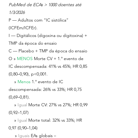
PubMed de ECAs > 1000 doentes até 
1/3/2026
P — Adultos com “IC sistólica” 
(ICFEm/ICFEr).
I — Digitálicos (digoxina ou digitoxina) + 
TMP da época do ensaio
C — Placebo + TMP da época do ensaio
O » 
MENOS 
Morte CV + 1.º evento de 
IC descompensada: 41% vs 45%; HR 0,85 
(0,80–0,90), p<0,001.
  » 
Menos 
1.º evento de IC 
descompensada: 26% vs 33%; HR 0,75 
(0,69–0,81).
  » 
Igual 
Morte CV: 27% vs 27%; HR 0,99 
(0,92–1,07)
  » 
Igual 
Morte total: 32% vs 33%; HR 
0,97 (0,90–1,04)
     » 
Iguais 
EAs globais – 