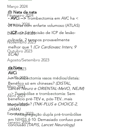
Março 2024
🎂 
Nata da nata 
Fevereiro 2024
- AVCi -->
 Trombectomia em AVC ha < 
Janeiro 2024
24 horas com enfarte volumoso (ATLAS)
- ICP -->
 Se decisão de ICP de lesão-
Dezembro 2023
culpada, 2 tempos provavelmente 
Novembro 2023
melhor que 1 
(Cir Cardiovasc Interv, 9 
Outubro 2023
ECAs)
Agosto/Setembro 2023
🍰 
Nata
Julho 2023
AVCi
Junho 2023
--> Trombectomia vasos médios/distai
s: 
Benéfico só em chineses? 
(DISTAL, 
Maio 2023
Lancet Neuro e ORIENTAL-MeVO, NEJM)
--> Trombólise e trombectomia
: Sem 
Abril 2023
benefício pré-TEV e, pós-TEV...mais 
mortalidade? 
(TNK-PLUS e CHOICE-2, 
Março 2023
JAMA)
Fevereiro 2023
--> Antiagregação dupla pré-trombólise 
em NIHSS 4-10
: Demasiado confuso para 
Janeiro 2023
conclusão 
(TAPIS, Lancet Neurology)