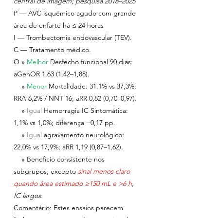
central de imagem; pesquisa 2018–2025
P — AVC isquémico agudo com grande 
área de enfarte há ≤ 24 horas
I — Trombectomia endovascular (TEV).
C — Tratamento médico.
O » 
Melhor 
Desfecho funcional 90 dias: 
aGenOR 1,63 (1,42–1,88).
    » 
Menor 
Mortalidade: 31,1% vs 37,3%; 
RRA 6,2% / NNT 16; aRR 0,82 (0,70–0,97).
    » 
Igual 
Hemorragia IC Sintomática: 
1,1% vs 1,0%; diferença −0,17 pp.
    » 
Igual 
agravamento neurológico: 
22,0% vs 17,9%; aRR 1,19 (0,87–1,62).
    » Benefício consistente nos 
subgrupos, excepto 
sinal menos claro 
quando área estimado ≥150 mL e >6 h
, 
IC largos.
Comentário
: Estes ensaios parecem 