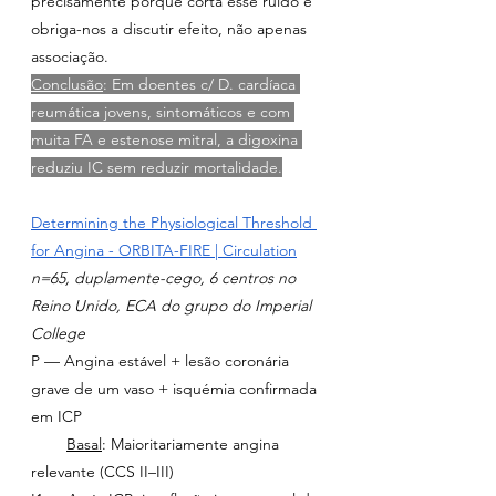
precisamente porque corta esse ruído e 
obriga-nos a discutir efeito, não apenas 
associação.
Conclusão
: Em doentes c/ D. cardíaca 
reumática jovens, sintomáticos e com 
muita FA e estenose mitral, a digoxina 
reduziu IC sem reduzir mortalidade.
Determining the Physiological Threshold 
for Angina - ORBITA-FIRE | Circulation
n=65, duplamente-cego, 6 centros no 
Reino Unido, ECA do grupo do Imperial 
College
P — Angina estável + lesão coronária 
grave de um vaso + isquémia confirmada 
em ICP
Basal
: Maioritariamente angina 
relevante (CCS II–III)