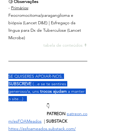
🧐 
Observações
- 
Primários
: 
Feocromocitoma/paraganglioma e 
biópsia (Lancet D&E) | Esfregaço da 
língua para Dx de Tuberculose (Lancet 
Microbe)
tabela de conteúdos ↟
SE QUISERES APOIAR-NOS, 
SUBSCREVE
 (...e se te sentires 
generoso/a, uns 
trocos ajudam 
a manter 
o site...)   
👇
                                PATREON
patreon.co
m/esFOAMeados
  | 
SUBSTACK 
https://esfoameados.substack.com/