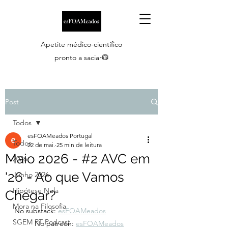
Apetite médico-científico
pronto a saciar🥼
Post
Todos
esFOAMeados Portugal
Todos
22 de mai.
25 min de leitura
Maio 2026 - #2 AVC em
2026
'26 = Ao que Vamos
Junho 2026
Hipótese Nula
Chegar?
Mora na Filosofia
No substack: 
esFOAMeados
SGEM PT Podcast
	No patreon: 
esFOAMeados