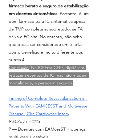
fármaco barato e seguro de estabilização 
em doentes sintomáticos
. Portanto, é um 
bom fármaco para IC sintomática apesar 
de TMP completa e, sobretudo, se TA 
baixa e FC alta. No entanto, não acho 
que possa ser considerado um 5º pilar 
pois o benefício é muito diferente dos 
outros 4.
Conclusão
: Na ICFEm/ICFEr, digitálicos 
reduzem eventos de IC mas não mudam 
mortalidade, e parecem seguros.
Timing of Complete Revascularization in 
Patients With EAMCESST and Multivessel 
Disease | Circ Cardiovasc Interv
9 ECAs / n=4213
P — Doentes com EAMcesST + doença 
multi-vaso + estáveis