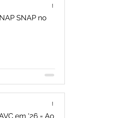
 SNAP SNAP no
a
 AVC em '26 = Ao