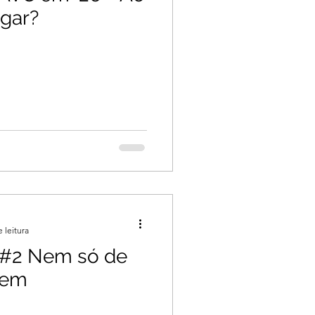
gar?
 leitura
 #2 Nem só de
mem