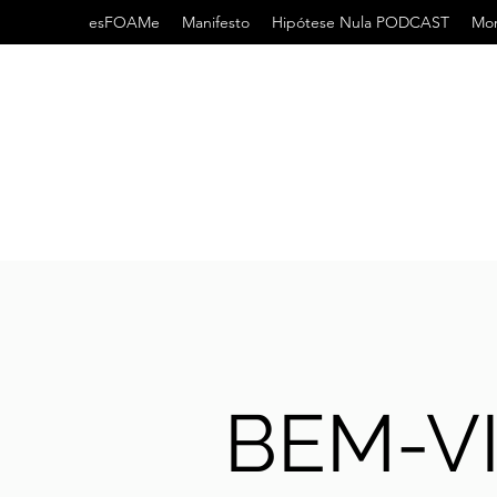
esFOAMe
Manifesto
Hipótese Nula PODCAST
Mor
BEM-V