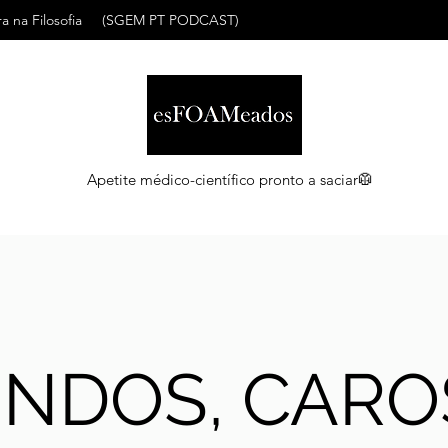
a na Filosofia
(SGEM PT PODCAST)
Apetite médico-científico pronto a saciar🥼
INDOS, CARO