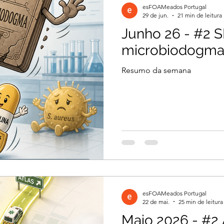
esFOAMeados Portugal
29 de jun.
21 min de leitura
Junho 26 - #2
il 2026
Março 2026
Março 2026
microbiodogm
Resumo da semana
2026
Dezembro 2025
Novembro 2025
 2025
Agosto 2025
Julho 2025
2024
Novembro 2024
Outubro 2024
esFOAMeados Portugal
024
22 de mai.
25 min de leitura
Maio 2026 - #2