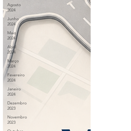
Agosto
2024
Junho
2024
Maio
2024
Abril
2024
Março
2024
Fevereiro
2024
Janeiro
2024
Dezembro
2023
Novembro
2023