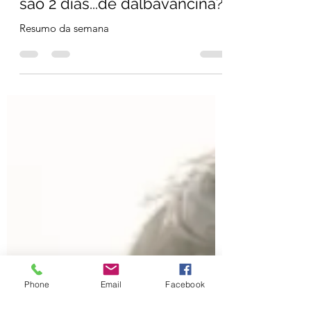
esFOAMeados Portugal
17 de out. de 2025
19 min de leitura
Outubro de 2025 - #3 A vida
são 2 dias...de dalbavancina?
Resumo da semana
Phone
Email
Facebook