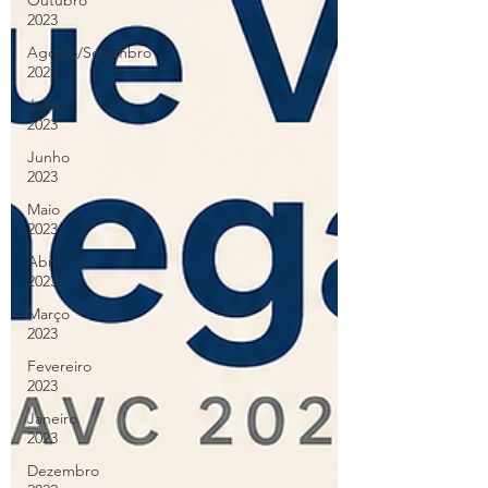
Outubro
2023
Agosto/Setembro
2023
Julho
2023
Junho
2023
Maio
2023
Abril
2023
Março
2023
Fevereiro
2023
Janeiro
2023
Dezembro