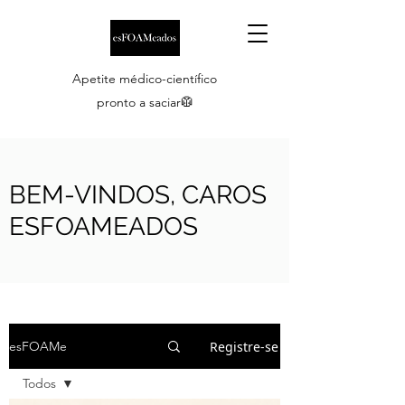
Apetite médico-científico
pronto a saciar🥼
BEM-VINDOS, CAROS
ESFOAMEADOS
Registre-se
esFOAMe
Todos