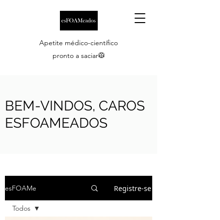
Apetite médico-científico
pronto a saciar🥼
BEM-VINDOS, CAROS
ESFOAMEADOS
Registre-se
esFOAMe
Todos