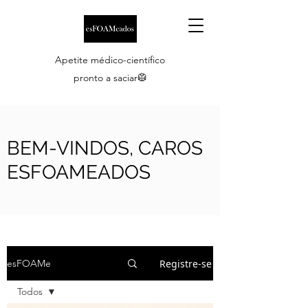
Apetite médico-científico
pronto a saciar🥼
BEM-VINDOS, CAROS
ESFOAMEADOS
Registre-se
esFOAMe
Todos