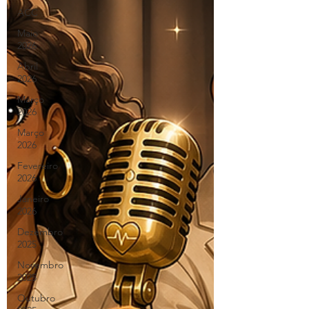
ACC
Maio
2026
Abril
2026
Março
2026
Março
2026
Fevereiro
2026
Janeiro
2026
Dezembro
2025
Novembro
2025
Outubro