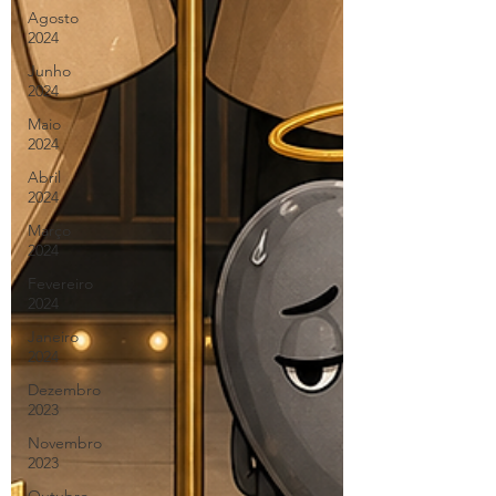
Agosto
2024
Junho
2024
Maio
2024
Abril
2024
Março
2024
Fevereiro
2024
Janeiro
2024
Dezembro
2023
Novembro
2023