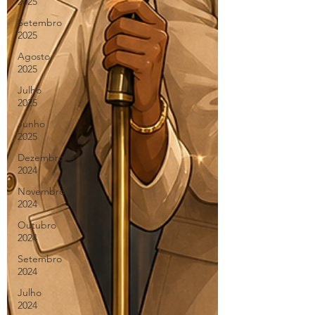
2025
Setembro
2025
Agosto
2025
Julho
2025
Junho
2025
Dezembro
2024
Novembro
2024
Outubro
2024
Setembro
2024
Julho
2024