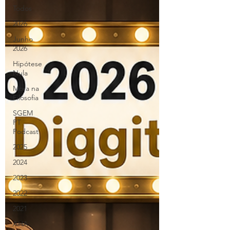
Todos
2026
Junho
2026
Hipótese
Nula
Mora na
Filosofia
SGEM
PT
Podcast
2025
2024
2023
2022
2021
AHA