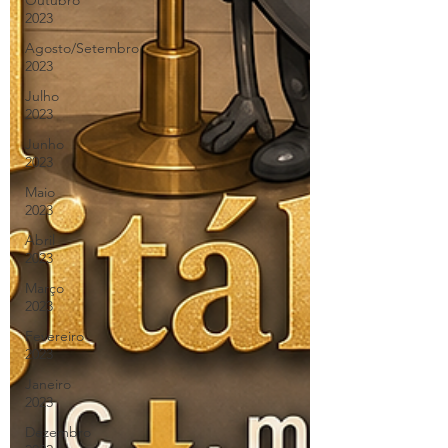
Outubro
2023
Agosto/Setembro
2023
Julho
2023
Junho
2023
Maio
2023
Abril
2023
Março
2023
Fevereiro
2023
Janeiro
2023
Dezembro