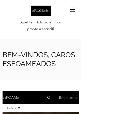
Apetite médico-científico
pronto a saciar🥼
BEM-VINDOS, CAROS
ESFOAMEADOS
Registre-se
esFOAMe
Todos