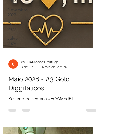
2022
Novembro
2022
Outubro
2022
Julho
2026
esFOAMeados Portugal
3 de jun.
14 min de leitura
Maio 2026 - #3 Gold
Diggitálicos
Resumo da semana #FOAMedPT