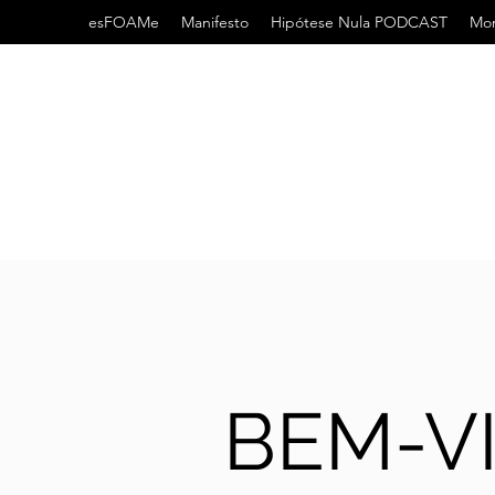
esFOAMe
Manifesto
Hipótese Nula PODCAST
Mor
BEM-V