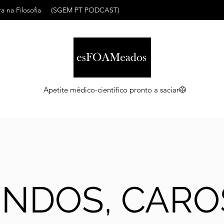
a na Filosofia
(SGEM PT PODCAST)
Apetite médico-científico pronto a saciar🥼
INDOS, CARO