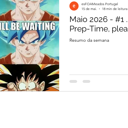
esFOAMeados Portugal
15 de mai.
18 min de leitura
Maio 2026 - #1 ..
il 2026
Março 2026
Março 2026
Prep-Time, ple
Resumo da semana
2026
Dezembro 2025
Novembro 2025
 2025
Agosto 2025
Julho 2025
2024
Novembro 2024
Outubro 2024
024