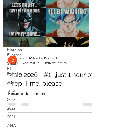
Todos
2026
Junho
2026
Hipótese
Nula
Mora na
Filosofia
esFOAMeados Portugal
15 de mai.
18 min de leitura
SGEM
PT
Maio 2026 - #1 ...just 1 hour of
Podcast
Prep-Time, please
2025
2024
Resumo da semana
2023
2022
2021
AHA