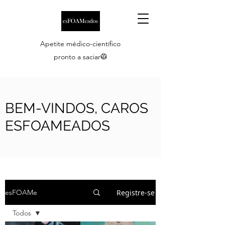
Apetite médico-científico
pronto a saciar🥼
BEM-VINDOS, CAROS
ESFOAMEADOS
Registre-se
esFOAMe
Todos