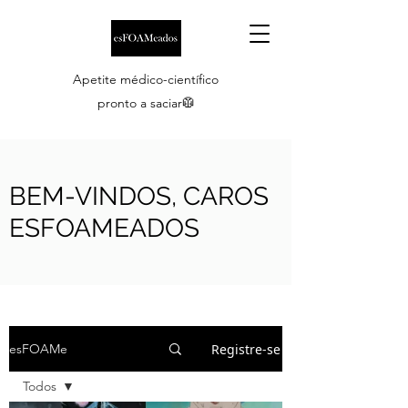
Apetite médico-científico
pronto a saciar🥼
BEM-VINDOS, CAROS
ESFOAMEADOS
Registre-se
esFOAMe
Todos