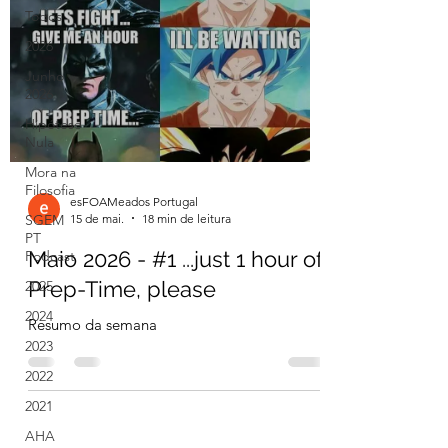
Todos
2026
Junho
2026
Hipótese
Nula
Mora na
Filosofia
esFOAMeados Portugal
15 de mai.
18 min de leitura
SGEM
PT
Maio 2026 - #1 ...just 1 hour of
Podcast
Prep-Time, please
2025
2024
Resumo da semana
2023
2022
2021
AHA