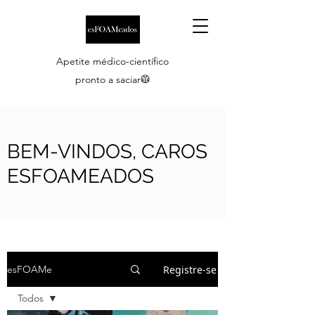
Apetite médico-científico
pronto a saciar🥼
BEM-VINDOS, CAROS
ESFOAMEADOS
Registre-se
esFOAMe
Todos