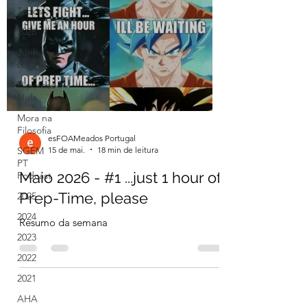
Todos
2026
Junho
2026
Hipótese
Nula
Mora na
Filosofia
esFOAMeados Portugal
15 de mai.
18 min de leitura
SGEM
PT
Maio 2026 - #1 ...just 1 hour of
Podcast
Prep-Time, please
2025
2024
Resumo da semana
2023
2022
2021
AHA