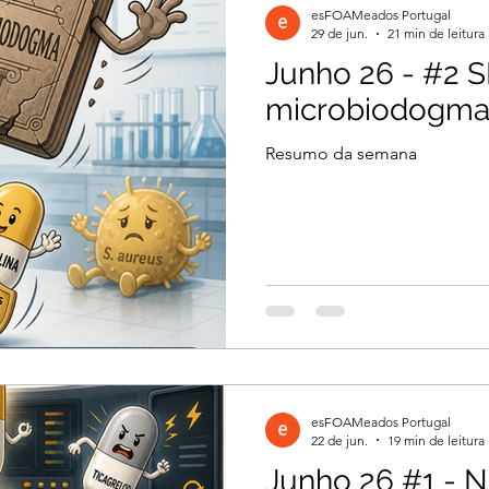
esFOAMeados Portugal
29 de jun.
21 min de leitura
Junho 26 - #2
il 2026
Março 2026
Março 2026
microbiodogm
Resumo da semana
2026
Dezembro 2025
Novembro 2025
 2025
Agosto 2025
Julho 2025
2024
Novembro 2024
Outubro 2024
esFOAMeados Portugal
024
22 de jun.
19 min de leitura
Junho 26 #1 - N