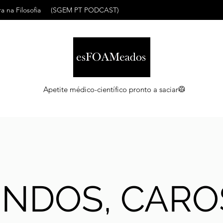
a na Filosofia
(SGEM PT PODCAST)
Apetite médico-científico pronto a saciar🥼
INDOS, CARO