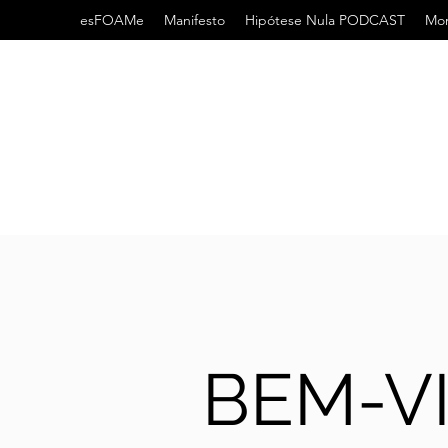
esFOAMe
Manifesto
Hipótese Nula PODCAST
Mor
BEM-V