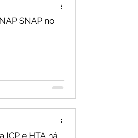
 SNAP SNAP no
a
a ICP e HTA há