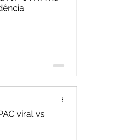
dência
PAC viral vs