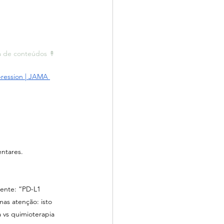
a de conteúdos ↟ 
ression | JAMA 
ntares.
ente: “PD-L1 
as atenção: isto 
 vs quimioterapia 