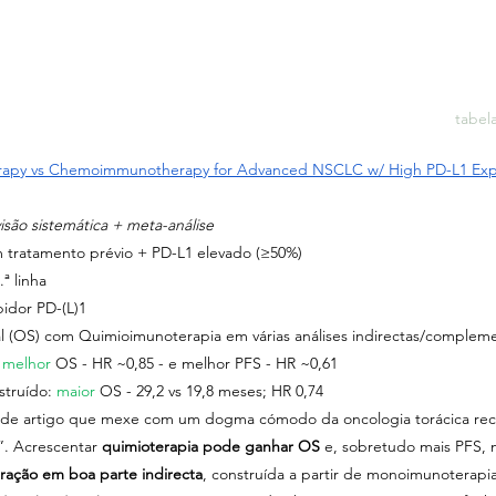
tabel
herapy vs Chemoimmunotherapy for Advanced NSCLC w/ High PD-L1 Exp
isão sistemática + meta-análise
tratamento prévio + PD-L1 elevado (≥50%)
ª linha
idor PD-(L)1
l (OS) com Quimioimunoterapia em várias análises indirectas/compleme
 
melhor 
OS - HR ~0,85 - e melhor PFS - HR ~0,61
struído: 
maior 
OS - 29,2 vs 19,8 meses; HR 0,74
po de artigo que mexe com um dogma cómodo da oncologia torácica rec
. Acrescentar 
quimioterapia pode ganhar OS
 e, sobretudo mais PFS, m
ação em boa parte indirecta
, construída a partir de monoimunoterapia