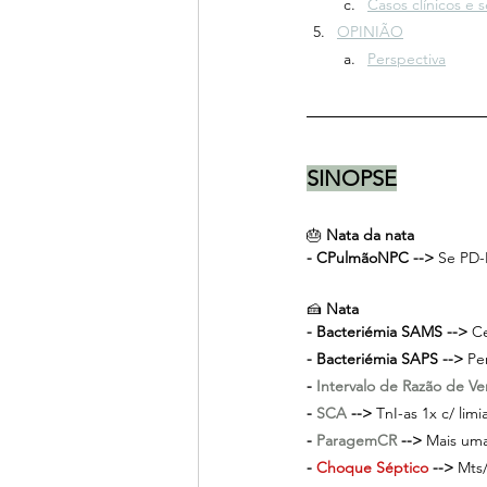
Casos clínicos e s
OPINIÃO
Perspectiva
SINOPSE
🎂 
Nata da nata 
- CPulmãoNPC --> 
Se PD-
🍰 
Nata
- Bacteriémia SAMS -->
 C
- Bacteriémia SAPS -->
 Pe
- 
Intervalo de Razão de Ve
- 
SCA 
-->
 TnI-as 1x c/ li
- 
ParagemCR
 --> 
Mais uma
- 
Choque Séptico
 -->
 Mts