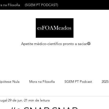
a na Filosofia
(SGEM PT PODCAST)
Apetite médico-científico pronto a saciar🥼
ipótese Nula
Mora na Filosofia
SGEM PT Podcast
2025
ugal
29 de jun.
21 min de leitura
C
Maio 2026
Abril 2026
Março 2026
Março 2026