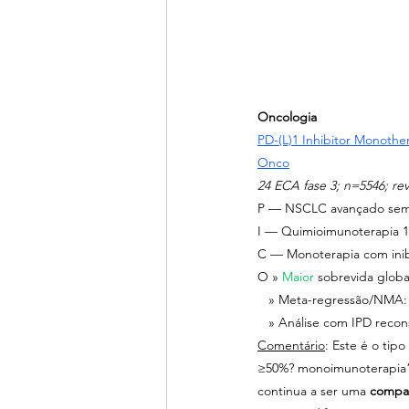
Oncologia
PD-(L)1 Inhibitor Monot
Onco
24 ECA fase 3; n=5546; rev
P — NSCLC avançado sem 
I — Quimioimunoterapia 1.
C — Monoterapia com inib
O » 
Maior 
sobrevida globa
   » Meta-regressão/NMA:
   » Análise com IPD recon
Comentário
: Este é o ti
≥50%? monoimunoterapia”
continua a ser uma 
compar