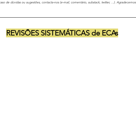
 caso de dúvidas ou sugestões, contacta-nos (e-mail, comentário, substack, twitter, ...). Agradecemos
REVISÕES SISTEMÁTICAS de ECAs