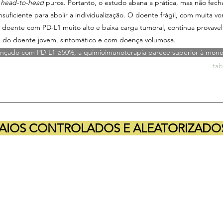
 
head-to-head
 puros. Portanto, o estudo abana a prática, mas não fech
nsuficiente para abolir a individualização. O doente frágil, com muita vo
 o doente com PD-L1 muito alto e baixa carga tumoral, continua provav
 do doente jovem, sintomático e com doença volumosa.
nçado com PD-L1 ≥50%, a quimioimunoterapia parece superior à mono
tab
AIOS CONTROLADOS E ALEATORIZADO