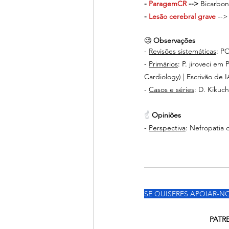
- 
ParagemCR
 -->
 Bicarbon
- 
Lesão cerebral grave 
-->
🧐 
Observações
- 
Revisões sistemáticas
: P
- 
Primários
: P. jiroveci e
Cardiology) | Escrivão d
- 
Casos e séries
: D. Kikuc
☝ 
Opiniões
- 
Perspectiva
: Nefropatia 
SE QUISERES APOIAR-NO
                                P