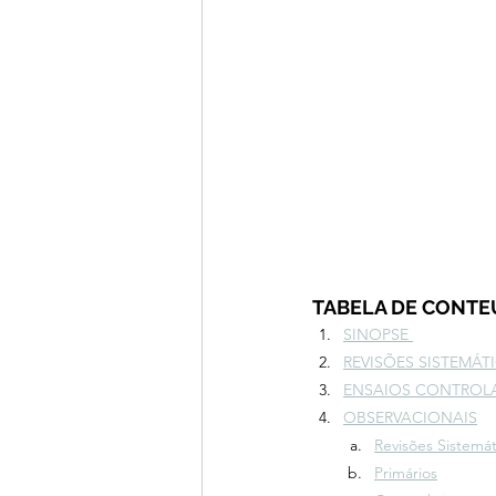
TABELA DE CONT
SINOPSE 
REVISÕES SISTEMÁT
ENSAIOS CONTROLA
OBSERVACIONAIS
Revisões Sistemát
Primários