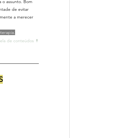
a o assunto. Bom 
ntade de evitar 
elmente a merecer 
terapia.
ela de conteúdos ↟
S