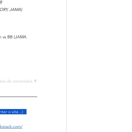
)
TORY, JAMA)
en vs BB (JAMA 
ela de conteúdos ↟
ter o site...)   
ubstack.com/