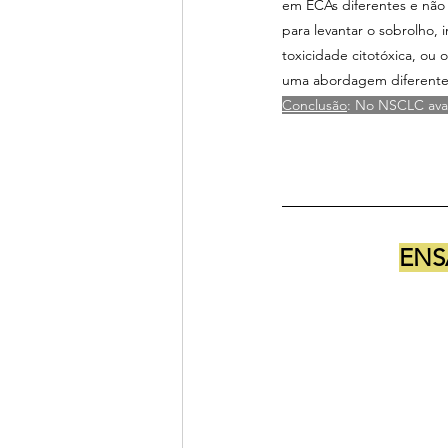
em ECAs diferentes e não
para levantar o sobrolho, i
toxicidade citotóxica, ou
uma abordagem diferente
Conclusão
: No NSCLC ava
ENS