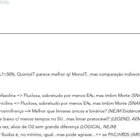
éries
L1>50%,
QuimioIT parece melhor q/ MonoIT...mas comparação indirect
efazolina => Flucloxa, sobretudo por menos EAs, mas tmbm Morte 
(SNA
nicilina => Flucloxa, sobretudo por menos EAs, mas tmbm Morte 
(SNAP 
rosimilhança 
-->
 Melhor que limiares únicos e binários? 
(NEJM Evidence
miar baixo c/ menos tempos no SU...mas limiar pratocável?
 (LEGEND, AEM
 vez, alvos de O2 sem grande diferença 
(LOGICAL, NEJM)
/ fluidos é, no mínimo, igual...mas pode agravar...++ se PAC/ARDS 
(ARI