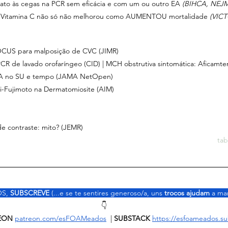
ato às cegas na PCR sem eficácia e com um ou outro EA 
(BIHCA, NEJM
 Vitamina C não só não melhorou como AUMENTOU mortalidade 
(VIC
OCUS para malposição de CVC (JIMR)
m PCR de lavado orofaríngeo (CID) | MCH obstrutiva sintomática: Aficamt
e IA no SU e tempo (JAMA NetOpen)
hi-Fujimoto na Dermatomiosite (AIM)
de contraste: mito? (JEMR) 
tab
S, 
SUBSCREVE
 (...e se te sentires generoso/a, uns 
trocos ajudam 
a man
👇
ATREON
patreon.com/esFOAMeados
  | 
SUBSTACK 
https://esfoameados.s