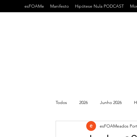
esFOAMe
Manifesto
Hipótese Nula PODCAST
Mor
Todos
2026
Junho 2026
H
esFOAMeados Port
2022
2021
AHA
AC