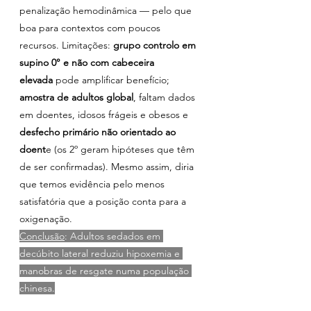
penalização hemodinâmica — pelo que 
boa para contextos com poucos 
recursos. Limitações: 
grupo controlo em 
supino 0° e não com cabeceira 
elevada
 pode amplificar benefício;
amostra de adultos global
, faltam dados 
em doentes, idosos frágeis e obesos e
desfecho primário não orientado ao 
doent
e (os 2º geram hipóteses que têm 
de ser confirmadas). Mesmo assim, diria 
que temos evidência pelo menos 
satisfatória que a posição conta para a 
oxigenação.
Conclusão
: Adultos sedados em 
decúbito lateral reduziu hipoxemia e 
manobras de resgate numa população 
chinesa.