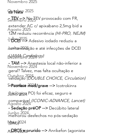
Novembro 2025
Outubro 2025
🍰 
Nata
- TEV -->
 No TEV provocado com FR, 
Setembro 2025
extender AC c/ apixabano 2,5mg bid a 
Agosto 2025
12M reduziu recorrência
 (HI-PRO, NEJM)
Julho 2025
- DCEI -->
 Adesivo iodado reduziu a 
Junho 2025
contaminação e até infecções de DCEI
(JAMA Cardiology)
Dezembro 2024
- TAVI -->
 Anestesia local não-inferior a 
Novembro 2024
geral? Talvez, mas falta ocultação e 
Outubro 2024
validação
 (DOUBLE CHOICE, Circulation)
Setembro 2024
- Psoríase mod/grave -->
 Icotrokinra 
(biológico PO) foi eficaz, seguro e 
Julho 2024
comparável
 (ICONIC-ADVANCE, Lancet)
Agosto 2024
- Sedação préOP -->
 Decúbito lateral 
Junho 2024
melhorou desfechos no pós-sedação 
Maio 2024
(BMJ)
- DRC5 e prurido -->
 Anrikefon (agonista 
Abril 2024