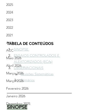
2025
2024
2023
2022
2021
AHA
TABELA DE CONTEÚDOS
SINOPSE 
ACC
ENSAIOS CONTROLADOS E 
Maio 2026
ALEATORIZADOS (ECAs)
Abril 2026
OBSERVACIONAIS
Março 2026
Revisões Sistemáticas
Primários
Março 2026
Fevereiro 2026
Janeiro 2026
Dezembro 2025
SINOPSE