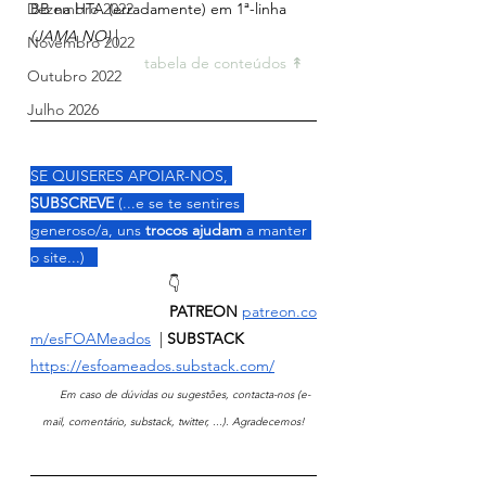
BB na HTA (erradamente) em 1ª-linha 
Dezembro 2022
(JAMA NO)
 |
Novembro 2022
tabela de conteúdos ↟ 
Outubro 2022
Julho 2026
SE QUISERES APOIAR-NOS, 
SUBSCREVE
 (...e se te sentires 
generoso/a, uns 
trocos ajudam 
a manter 
o site...)   
👇
                                PATREON
patreon.co
m/esFOAMeados
  | 
SUBSTACK 
https://esfoameados.substack.com/
       Em caso de dúvidas ou sugestões, contacta-nos (e-
mail, comentário, substack, twitter, ...). Agradecemos!