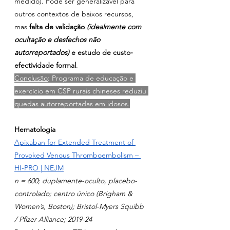
medido). Pode ser generalizável para 
outros contextos de baixos recursos, 
mas 
falta de validação 
(idealmente com 
ocultação e desfechos não 
autorreportados)
 e estudo de custo-
efectividade formal
.
Conclusão
: Programa de educação e 
exercício em CSP rurais chineses reduziu 
quedas autorreportadas em idosos.
Hematologia
Apixaban for Extended Treatment of 
Provoked Venous Thromboembolism – 
HI-PRO | NEJM
n = 600; duplamente-oculto, placebo-
controlado; centro único (Brigham & 
Women’s, Boston); Bristol-Myers Squibb 
/ Pfizer Alliance; 2019-24