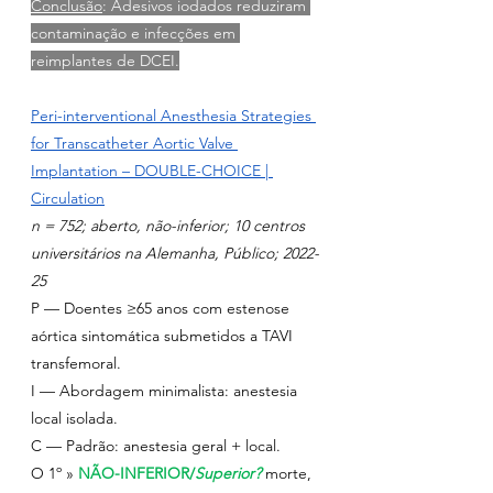
Conclusão
: Adesivos iodados reduziram 
contaminação e infecções em 
reimplantes de DCEI.
Peri-interventional Anesthesia Strategies 
for Transcatheter Aortic Valve 
Implantation – DOUBLE-CHOICE | 
Circulation
n = 752; aberto, não-inferior; 10 centros 
universitários na Alemanha, Público; 2022-
25
P — Doentes ≥65 anos com estenose 
aórtica sintomática submetidos a TAVI 
transfemoral.
I — Abordagem minimalista: anestesia 
local isolada.
C — Padrão: anestesia geral + local.
O 1º » 
NÃO-INFERIOR/
Superior?
morte, 