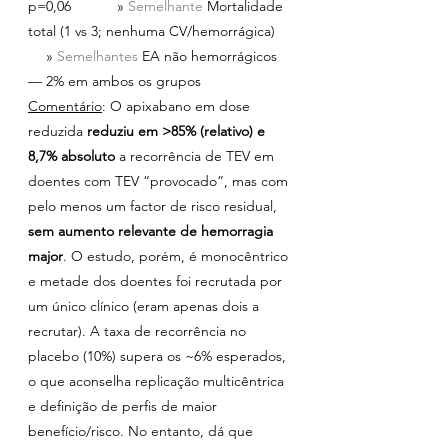
p=0,06         » 
Semelhante 
Mortalidade 
total (1 vs 3; nenhuma CV/hemorrágica)
  » 
Semelhantes 
EA não hemorrágicos
— 2% em ambos os grupos
Comentário
: O apixabano em dose 
reduzida 
reduziu em >85% (relativo) e 
8,7% absoluto
 a recorrência de TEV em 
doentes com TEV “provocado”, mas com 
pelo menos um factor de risco residual, 
sem aumento relevante de hemorragia 
major
. O estudo, porém, é monocêntrico 
e metade dos doentes foi recrutada por 
um único clínico (eram apenas dois a 
recrutar). A taxa de recorrência no 
placebo (10%) supera os ~6% esperados, 
o que aconselha replicação multicêntrica 
e definição de perfis de maior 
benefício/risco. No entanto, dá que 