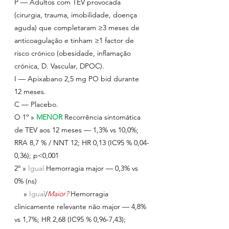
P — Adultos com TEV provocada 
(cirurgia, trauma, imobilidade, doença 
aguda) que completaram ≥3 meses de 
anticoagulação e tinham ≥1 factor de 
risco crónico (obesidade, inflamação 
crónica, D. Vascular, DPOC).
I — Apixabano 2,5 mg PO bid durante 
12 meses.
C — Placebo.
O 1º » 
MENOR
Recorrência sintomática 
de TEV aos 12 meses — 1,3% vs 10,0%; 
RRA 8,7 % / NNT 12; HR 0,13 (IC95 % 0,04-
0,36); p<0,001
2º » 
Igual 
Hemorragia major — 0,3% vs 
0% (ns)
  » 
Igual
/
Maior?
Hemorragia 
clinicamente relevante não major — 4,8% 
vs 1,7%; HR 2,68 (IC95 % 0,96-7,43); 