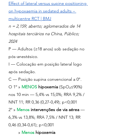
Effect of lateral versus supine positioning 
on hypoxaemia in sedated adults – 
multicentre RCT | BMJ
n = 2,159; aberto; aglomerados de 14 
hospitais terciários na China, Público; 
2024
P — Adultos (≥18 anos) sob sedação no 
pós-anestésico.
I — Colocação em posição lateral logo 
após sedação.
C — Posição supina convencional a 0°.
O 1º » 
MENOS 
hipoxemia
 (SpO₂≤90%) 
nos 10 min — 5,4% vs 15,0%; RRA 9,2% / 
NNT 11; RR 0,36 (0,27-0,49); p<0,001         
2º » 
Menos 
intervenções de via aérea
 — 
6,3% vs 13,8%; RRA 7,5% / NNT 13; RR 
0,46 (0,34-0,61); p<0,001           
        » 
Menos
hipoxemia 