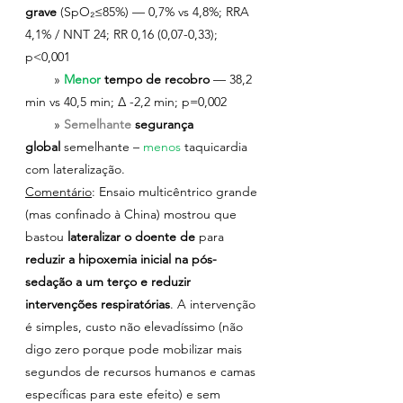
grave
 (SpO₂≤85%) — 0,7% vs 4,8%; RRA 
4,1% / NNT 24; RR 0,16 (0,07-0,33); 
p<0,001     
        » 
Menor 
tempo de recobro
 — 38,2 
min vs 40,5 min; Δ -2,2 min; p=0,002
        » 
Semelhante 
segurança 
global
 semelhante – 
menos 
taquicardia 
com lateralização.
Comentário
: Ensaio multicêntrico grande 
(mas confinado à China) mostrou que 
bastou 
lateralizar o doente de 
para 
reduzir a hipoxemia inicial na pós-
sedação a um terço e reduzir 
intervenções respiratórias
. A intervenção 
é simples, custo não elevadíssimo (não 
digo zero porque pode mobilizar mais 
segundos de recursos humanos e camas 
específicas para este efeito) e sem 