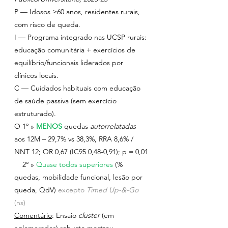
P — Idosos ≥60 anos, residentes rurais, 
com risco de queda.
I — Programa integrado nas UCSP rurais: 
educação comunitária + exercícios de 
equilíbrio/funcionais liderados por 
clínicos locais.
C — Cuidados habituais com educação 
de saúde passiva (sem exercício 
estruturado).
O 1º » 
MENOS
quedas 
autorrelatadas 
aos 12M – 29,7% vs 38,3%, RRA 8,6% / 
NNT 12; OR 0,67 (IC95 0,48-0,91); p = 0,01
    2º » 
Quase todos superiores
 (% 
quedas, mobilidade funcional, lesão por 
queda, QdV) 
excepto 
Timed Up-&-Go 
(ns)
Comentário
: Ensaio 
cluster
 (em 
aglomerados) robusto mostrou 