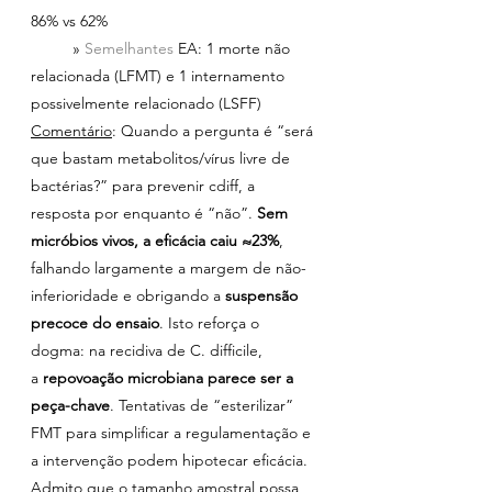
86% vs 62%
       » 
Semelhantes 
EA: 1 morte não 
relacionada (LFMT) e 1 internamento 
possivelmente relacionado (LSFF)
Comentário
: Quando a pergunta é “será 
que bastam metabolitos/vírus livre de 
bactérias?” para prevenir cdiff, a 
resposta por enquanto é “não”. 
Sem 
micróbios vivos, a eficácia caiu ≈23%
, 
falhando largamente a margem de não-
inferioridade e obrigando a 
suspensão 
precoce do ensaio
. Isto reforça o 
dogma: na recidiva de C. difficile, 
a 
repovoação microbiana parece ser a 
peça-chave
. Tentativas de “esterilizar” 
FMT para simplificar a regulamentação e 
a intervenção podem hipotecar eficácia. 
Admito que o tamanho amostral possa 