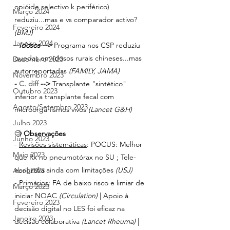
opióide selectivo k periférico) 
Março 2024
reduziu...mas e vs comparador activo?
Fevereiro 2024
(BMJ)
Janeiro 2024
- 
Idosos 
-->
 Programa nos CSP reduziu 
quedas em idosos rurais chineses...mas 
Dezembro 2023
autorreportadas 
(FAMILY, JAMA)
Novembro 2023
- 
C. diff
 -->
 Transplante "sintético" 
Outubro 2023
inferior a transplante fecal com 
Agosto/Setembro 2023
microorganismos vivos 
(Lancet G&H)
Julho 2023
🧐 
Observações
Junho 2023
- 
Revisões sistemáticas
: POCUS: Melhor 
Maio 2023
que Rx no pneumotórax no SU ; Tele-
ecografia ainda com limitações 
(USJ)
Abril 2023
- 
Primários
: FA de baixo risco e limiar de 
Março 2023
iniciar NOAC 
(Circulation)
 | Apoio à 
Fevereiro 2023
decisão digital no LES foi eficaz na 
Janeiro 2023
decisão colaborativa 
(Lancet Rheuma)
 | 