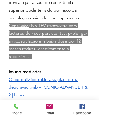
pensar que a taxa de recorrência 
superior pode ter sido por risco da 
população maior do que esperamos.
Conclusão
: No TEV 
provocado
 com 
factores de risco persistentes, prolongar 
anticoagulação em baixa dose por 12 
meses reduziu drasticamente a 
recorrência.
Imuno-mediadas
Once-daily icotrokinra vs placebo ± 
deucravacitinib – ICONIC-ADVANCE 1 & 
2 | Lancet
n = 774 & 731 doentes; fase 3 
duplamente-oculto; 149 + 114 centros; 
Phone
Email
Facebook
2024
P — Adultos com psoríase em placas 
moderada-grave (BSA ≤10%, PASI ≤12, 