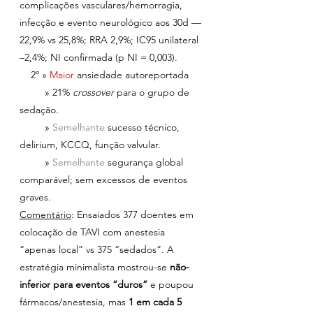
complicações vasculares/hemorragia, 
infecção e evento neurológico aos 30d — 
22,9% vs 25,8%; RRA 2,9%; IC95 unilateral 
–2,4%; NI confirmada (p NI = 0,003).
    2º » 
Maior 
ansiedade autoreportada
         » 21% 
crossover
 para o grupo de 
sedação.
         » 
Semelhante 
sucesso técnico, 
delirium, KCCQ, função valvular. 
         » 
Semelhante 
segurança global 
comparável; sem excessos de eventos 
graves.
Comentário
: Ensaiados 377 doentes em 
colocação de TAVI com anestesia 
“apenas local” vs 375 “sedados”. A 
estratégia minimalista mostrou-se 
não-
inferior para eventos “duros” 
e poupou 
fármacos/anestesia, mas 
1 em cada 5 