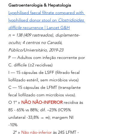
Gastroenterologia & Hepatologia
Lyophilised faecal filtrate compared with 
lyophilised donor stool on 
Clostridioides 
difficile
 recurrence | Lancet G&H
n = 138 (409 rastreados), duplamente-
oculto; 4 centros no Canadá, 
Público/Universitário, 2019-23
P — Adultos com infeção recorrente por 
C. difficile (≥2 recidivas)
I — 15 cápsulas de LSFF (filtrado fecal 
liofilizado estéril, sem micróbios vivos)
C — 15 cápsulas de LFMT (transplante 
fecal liofilizado com micróbios vivos).
O 1º » 
NÃO NÃO-INFERIOR
recidiva às 
8S - 65% vs 88%; dif. –23% (IC95% 
unilateral -33,8% → ∞); margem NI 
-10%       
    2º » 
Não não-inferior
às 24S LFMT - 