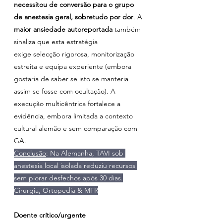
necessitou de conversão para o grupo 
de anestesia geral, sobretudo por dor
. A 
maior ansiedade autoreportada
 também 
sinaliza que esta estratégia 
exige selecção rigorosa, monitorização 
estreita e equipa experiente (embora 
gostaria de saber se isto se manteria 
assim se fosse com ocultação). A 
execução multicêntrica fortalece a 
evidência, embora limitada a contexto 
cultural alemão e sem comparação com 
GA.
Conclusão
: Na Alemanha, TAVI sob 
anestesia local isolada reduziu recursos 
sem piorar desfechos após 30 dias.
Cirurgia, Ortopedia & MFR
Doente crítico/urgente