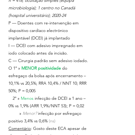
n = 418; ocultação simples (equipa 
microbiologia); 1 centro no Canadá 
(hospital universitário); 2020-24
P — Doentes com re-intervenção em 
dispositivo cardíaco electrónico 
implantável (DCEI) já implantado
I — DCEI com adesivo impregnado em 
iodo colocado antes da incisão.
C — Cirurgia padrão sem adesivo iodado.
O 1º » 
MENOR positividade
do 
esfregaço da bolsa após encerramento – 
10,1% vs 20,5%; RRA 10,4% / NNT 10; RRR 
50%; P = 0,005
 2º » 
Menos 
infecção de DCEI a 1 ano – 
0% vs 1,9% (ARR 1,9% / NNT 53); P = 0,02
         » 
Menor?
infecção por esfregaço 
positivo 3,4% vs 0,6% 
(ns)
Comentário
: Gosto deste ECA apesar de 