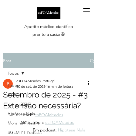
Apetite médico-científico
pronto a saciar🥼
Post
Todos
esFOAMeados Portugal
Todos
30 de set. de 2025
16 min de leitura
Setembro de 2025 - #3
2026
Extensão necessária?
Junho 2026
Hipótese Nula
No substack: 
esFOAMeados
	No patreon: 
esFOAMeados
Mora na Filosofia
		Em podcast: 
Hipótese Nula
SGEM PT Podcast