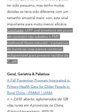
ter sido pequeno, mas tenho muitas 
dúvidas se teria sido diferente com um 
tamanho amostral maior com este sinal 
importante para muito menor eficácia.
Conclusão
: LSFF oral (sintético) até prova 
em contrário não substitui o FMT 
tradicional (fezes naturais) - a presença 
de bactérias vivas parece continuar 
indispensável para prevenir recidiva de 
C. diff.
Geral, Geriatria & Paliativos
A Fall Prevention Program Integrated in 
Primary Health Care for Older People in 
Rural China – FAMILY | JAMA
n = 2,610; aberto; aglomerados de 128 
vilas rurais em 4 províncias na China, 
Público/Universitário; 2023-25