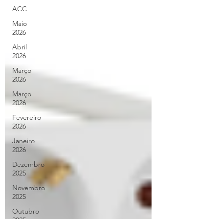
ACC
Maio
2026
Abril
2026
Março
2026
Março
2026
Fevereiro
2026
Janeiro
2026
Dezembro
2025
Novembro
2025
Outubro