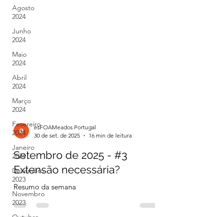
Agosto
2024
Junho
2024
Maio
2024
Abril
2024
Março
2024
Fevereiro
2024
Janeiro
esFOAMeados Portugal
2024
30 de set. de 2025
16 min de leitura
Dezembro
Setembro de 2025 - #3
2023
Extensão necessária?
Novembro
2023
Resumo da semana