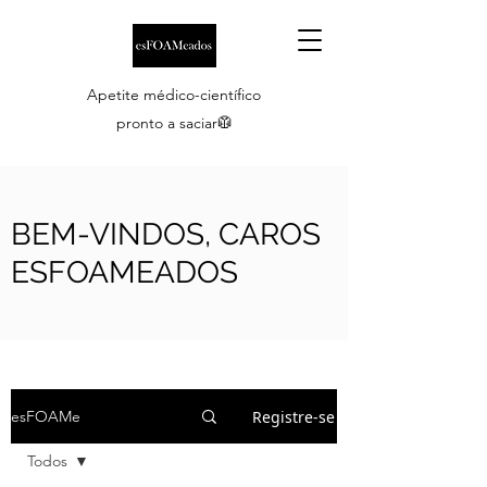
Apetite médico-científico
pronto a saciar🥼
BEM-VINDOS, CAROS
ESFOAMEADOS
Registre-se
esFOAMe
Todos