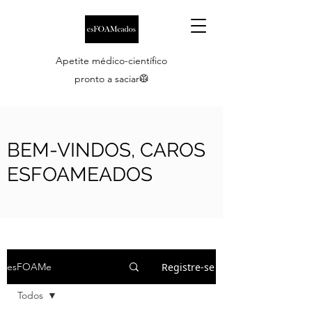
Apetite médico-científico
pronto a saciar🥼
BEM-VINDOS, CAROS
ESFOAMEADOS
Registre-se
esFOAMe
Todos