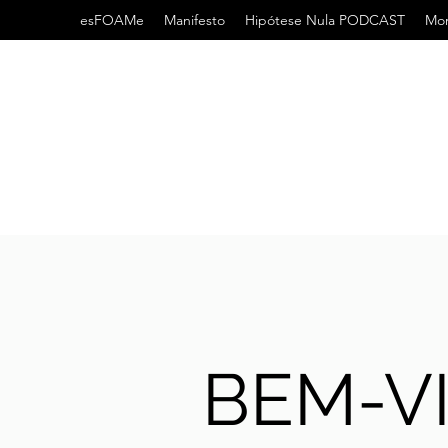
esFOAMe
Manifesto
Hipótese Nula PODCAST
Mor
BEM-V