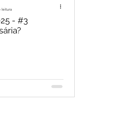
 leitura
25 - #3
sária?