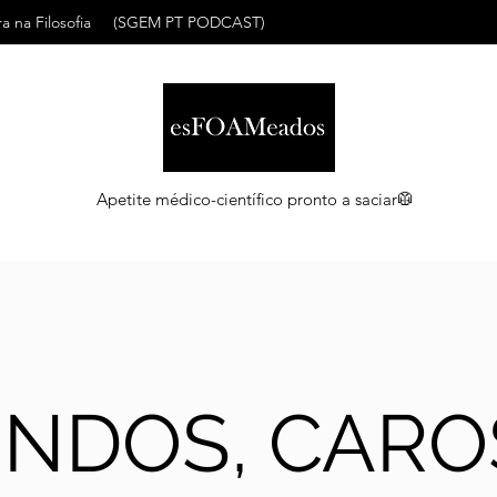
a na Filosofia
(SGEM PT PODCAST)
Apetite médico-científico pronto a saciar🥼
INDOS, CARO