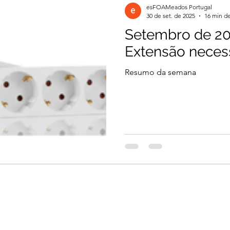
esFOAMeados Portugal
30 de set. de 2025
16 min de
Setembro de 20
il 2026
Março 2026
Março 2026
Extensão neces
Resumo da semana
2026
Dezembro 2025
Novembro 2025
 2025
Agosto 2025
Julho 2025
2024
Novembro 2024
Outubro 2024
024