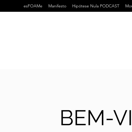
esFOAMe
Manifesto
Hipótese Nula PODCAST
Mor
BEM-V