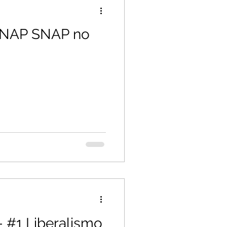
 SNAP SNAP no
a
- #1 Liberalismo