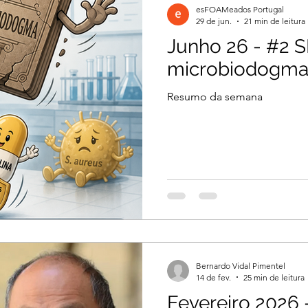
esFOAMeados Portugal
29 de jun.
21 min de leitura
Junho 26 - #2
il 2026
Março 2026
Março 2026
microbiodogm
Resumo da semana
2026
Dezembro 2025
Novembro 2025
 2025
Agosto 2025
Julho 2025
2024
Novembro 2024
Outubro 2024
Bernardo Vidal Pimentel
024
14 de fev.
25 min de leitura
Fevereiro 2026 