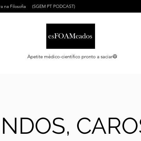
a na Filosofia
(SGEM PT PODCAST)
Apetite médico-científico pronto a saciar🥼
INDOS, CARO