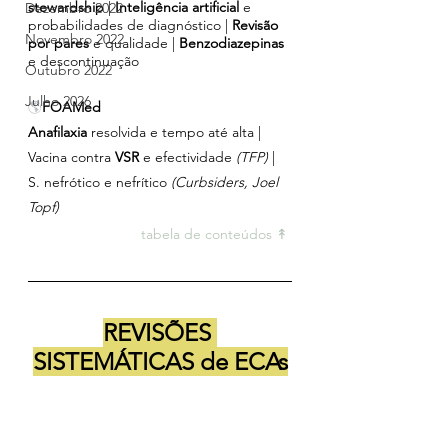
stewardship 
| 
Inteligência artificial
 e 
Dezembro 2022
probabilidades de diagnóstico | 
Revisão 
Novembro 2022
por pares
 e qualidade | 
Benzodiazepinas 
e descontinuação
Outubro 2022
Julho 2026
🌎
FOAMed
Anafilaxia 
resolvida e tempo até alta | 
Vacina contra 
VSR 
e efectividade 
(TFP)
 | 
S. nefrótico e nefrítico 
(Curbsiders, Joel 
Topf)
tabela de conteúdos ↟ 
REVISÕES 
SISTEMÁTICAS de ECAs