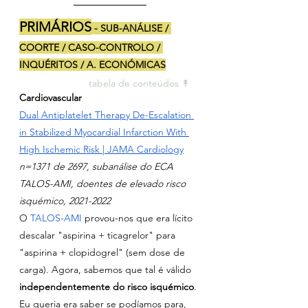
PRIMÁRIOS
 - SUB-ANÁLISE / 
COORTE / CASO-CONTROLO / 
INQUÉRITOS / A. ECONÓMICAS
tabela de conteúdos ↟ 
Cardiovascular
Dual Antiplatelet Therapy De-Escalation 
in Stabilized Myocardial Infarction With 
High Ischemic Risk | JAMA Cardiology
n=1371 de 2697, subanálise do ECA 
TALOS-AMI, doentes de elevado risco 
isquémico, 2021-2022
O 
TALOS-AMI
 provou-nos que era lícito 
descalar "aspirina + ticagrelor" para 
"aspirina + clopidogrel" (sem dose de 
carga). Agora, sabemos que tal é válido 
independentemente do risco isquémico
. 
Eu queria era saber se podíamos para, 