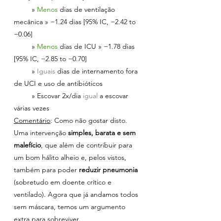
         » 
Menos 
dias de ventilação 
mecânica » −1.24 dias [95% IC, −2.42 to 
−0.06]
         » 
Menos 
dias de ICU » −1.78 dias 
[95% IC, −2.85 to −0.70]
         » 
Iguais 
dias de internamento fora 
de UCI e uso de antibióticos
         » Escovar 2x/dia 
igual 
a escovar 
várias vezes
Comentário
: Como não gostar disto. 
Uma intervenção 
simples, barata e sem 
malefício
, que além de contribuir para 
um bom hálito alheio e, pelos vistos, 
também para poder 
reduzir pneumonia
(sobretudo em doente crítico e 
ventilado). Agora que já andamos todos 
sem máscara, temos um argumento 
extra para sobreviver.