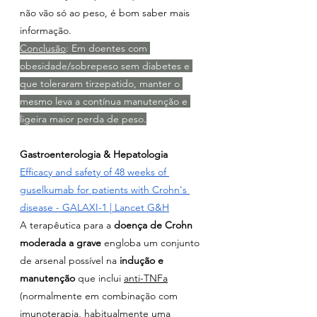
não vão só ao peso, é bom saber mais 
informação.
Conclusão
: Em doentes com 
obesidade/sobrepeso sem diabetes e 
que toleraram tirzepatido, manter o 
mesmo leva a contínua manutenção e 
ligeira maior perda de peso.
Gastroenterologia & Hepatologia
Efficacy and safety of 48 weeks of 
guselkumab for patients with Crohn's 
disease - GALAXI-1 | Lancet G&H
A terapêutica para a 
doença de Crohn 
moderada a grave
 engloba um conjunto 
de arsenal possível na 
indução e 
manutenção
 que inclui 
anti-TNFa
(normalmente em combinação com 
imunoterapia, habitualmente uma 