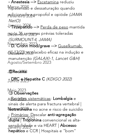
- Anestesia --> 
Escetamina
 reduziu 
Março 2024
hipotensão e dessaturação quando 
adicionado a propofol e opióde
 (JAMA 
Fevereiro 2024
NetO)
Janeiro 2024
- Tirzepatido --> 
Perda de peso
 mantida 
após 36 semanas prévias toleradas
Dezembro 2023
(SURMOUNT-4, JAMA)
Novembro 2023
- D. Crohn mod/grave --> 
Guselkumab 
(iIl-12/23)
 vs placebo eficaz na indução e 
Outubro 2023
manutenção 
(GALAXI-1, Lancet G&H)
Agosto/Setembro 2023
Julho 2023
🧾
Receita
- DRC e Hepatite C 
(KDIGO 2022)
Junho 2023
Maio 2023
🧐 
Observações
- 
Revisões sistemáticas
: 
Lombalgia 
e 
Abril 2023
sinais de alerta para fractura vertebral | 
Março 2023
Isotretinoína 
no acne e risco de suicídio
- 
Primários
: Descalar 
anti-agregação 
Fevereiro 2023
dupla
 | 
Troponina 
convencional vs alta-
sensibilidade e via HEART | 
Abcesso 
Janeiro 2023
hepático 
e CCR | Hospitais e "bom" 