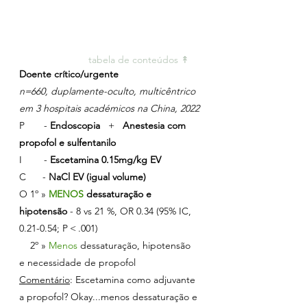
tabela de conteúdos ↟ 
Doente crítico/urgente
n=660, duplamente-oculto, multicêntrico 
em 3 hospitais académicos na China, 2022
P       - 
Endoscopia   
+   
Anestesia com 
propofol e sulfentanilo
I        - 
Escetamina 0.15mg/kg EV
C      - 
NaCl EV (igual volume)
O 1º » 
MENOS 
dessaturação e 
hipotensão
 - 8 vs 21 %, OR 
0.34 (95% IC, 
0.21-0.54; P < .001)
    2º » 
Menos 
dessaturação, hipotensão 
e necessidade de propofol
Comentário
: Escetamina como adjuvante 
a propofol? Okay...menos dessaturação e 