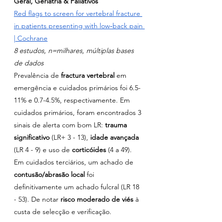
Geral, Geriatria & Paliativos
Red flags to screen for vertebral fracture 
in patients presenting with low‐back pain 
| Cochrane
8 estudos, n=milhares, múltiplas bases 
de dados
Prevalência de 
fractura vertebral
 em 
emergência e cuidados primários foi 6.5-
11% e 0.7-4.5%, respectivamente. Em 
cuidados primários, foram encontrados 3 
sinais de alerta com bom LR: 
trauma 
significativo 
(LR+ 3 - 13), 
idade avançada
(LR 4 - 9) e uso de 
corticóides 
(4 a 49). 
Em cuidados terciários, um achado de 
contusão/abrasão local 
foi 
definitivamente um achado fulcral (LR 18 
- 53). De notar 
risco moderado de viés
 à 
custa de selecção e verificação.