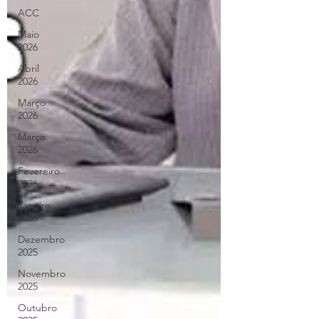
ACC
Maio
2026
Abril
2026
Março
2026
Março
2026
Fevereiro
2026
Janeiro
2026
Dezembro
2025
Novembro
2025
Outubro