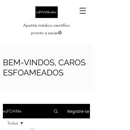
Apetite médico-científico
pronto a saciar🥼
BEM-VINDOS, CAROS
ESFOAMEADOS
Registre-se
esFOAMe
Todos