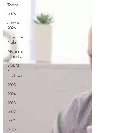
Todos
2026
Junho
2026
Hipótese
Nula
Mora na
Filosofia
SGEM
PT
Podcast
2025
2024
2023
2022
2021
AHA