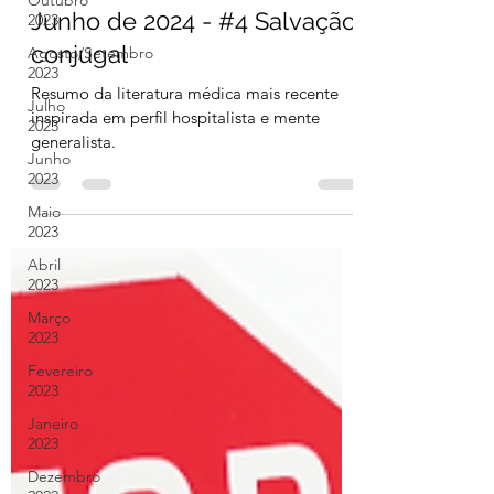
Outubro
esFOAMeados Portugal
2023
30 de jun. de 2024
14 min de leitura
Agosto/Setembro
Junho de 2024 - #4 Salvação
2023
conjugal
Julho
2023
Resumo da literatura médica mais recente
Junho
inspirada em perfil hospitalista e mente
2023
generalista.
Maio
2023
Abril
2023
Março
2023
Fevereiro
2023
Janeiro
2023
Dezembro