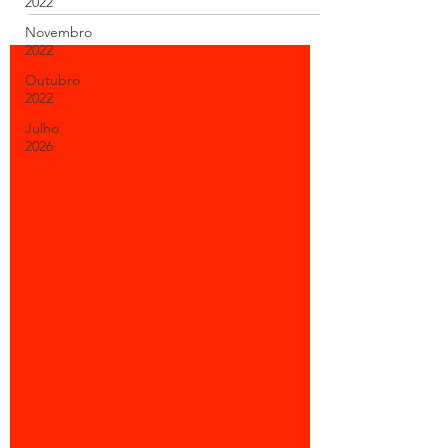
2022
Resumo da semana
Novembro
2022
Outubro
2022
Julho
2026