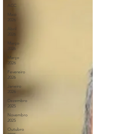
ACC
Maio
2026
Abril
2026
Março
2026
Março
2026
Fevereiro
2026
Janeiro
2026
Dezembro
2025
Novembro
2025
Outubro