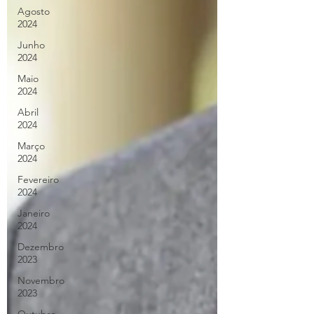
Agosto
2024
Junho
2024
Maio
2024
Abril
2024
Março
2024
Fevereiro
2024
Janeiro
2024
Dezembro
2023
Novembro
2023