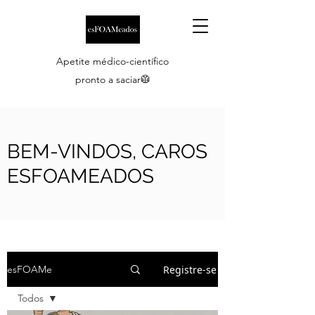
Apetite médico-científico
pronto a saciar🥼
BEM-VINDOS, CAROS
ESFOAMEADOS
Registre-se
esFOAMe
Todos