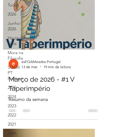
Todos
2026
Junho
2026
Hipótese
Nula
Mora na
Filosofia
esFOAMeados Portugal
13 de mar.
19 min de leitura
SGEM
PT
Março de 2026 - #1 V
Podcast
Taperimpério
2025
2024
Resumo da semana
2023
2022
2021
AHA