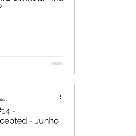
?
itura
14 -
epted - Junho