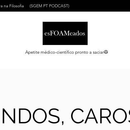
a na Filosofia
(SGEM PT PODCAST)
Apetite médico-científico pronto a saciar🥼
INDOS, CARO