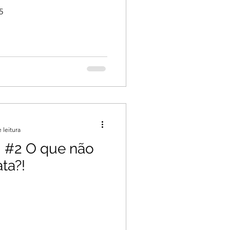
5
 leitura
- #2 O que não
ta?!