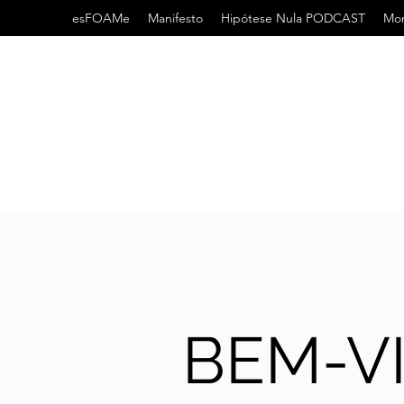
esFOAMe
Manifesto
Hipótese Nula PODCAST
Mor
BEM-V