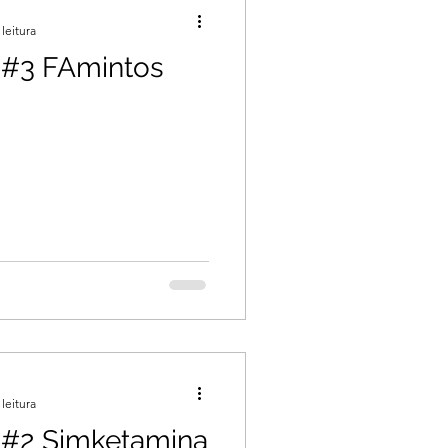
leitura
 #3 FAmintos
leitura
- #2 Simketamina