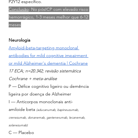
P2Y12 específico.
Conclusão
: No pósICP com elevado risco 
hemorrágico, 1-3 meses melhor que 6-12 
meses
Neurologia
Amyloid‐beta‐targeting monoclonal 
antibodies for mild cognitive impairment 
or mild Alzheimer's dementia | Cochrane
17 ECA; n=20.342; revisão sistemática 
Cochrane + meta-análise
P — Défice cognitivo ligeiro ou demência 
ligeira por doença de Alzheimer
I — Anticorpos monoclonais anti-
amiloide beta 
(aducanumab, bapineuzumab, 
crenezumab, donanemab, gantenerumab, lecanemab, 
solanezumab)
C — Placebo