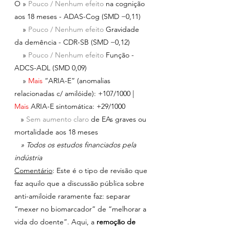
O » 
Pouco / Nenhum efeito 
na cognição 
aos 18 meses - ADAS-Cog (SMD −0,11)
    » 
Pouco / Nenhum efeito 
Gravidade 
da demência - CDR-SB (SMD −0,12)
    » 
Pouco / Nenhum efeito 
Função - 
ADCS-ADL (SMD 0,09)
    » 
Mais 
“ARIA-E” (anomalias 
relacionadas c/ amilóide): +107/1000 | 
Mais 
ARIA-E sintomática: +29/1000
   » 
Sem aumento claro 
de EAs graves ou 
mortalidade aos 18 meses
   » Todos os estudos financiados pela 
indústria
Comentário
: Este é o tipo de revisão que 
faz aquilo que a discussão pública sobre 
anti-amiloide raramente faz: separar 
“mexer no biomarcador” de “melhorar a 
vida do doente”. Aqui, a 
remoção de 