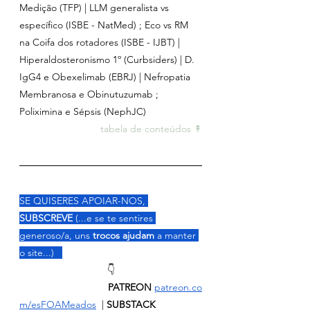
Medição (TFP) | LLM generalista vs 
específico (ISBE - NatMed) ; Eco vs RM 
na Coifa dos rotadores (ISBE - IJBT) | 
Hiperaldosteronismo 1º (Curbsiders) | D. 
IgG4 e Obexelimab (EBRJ) | Nefropatia 
Membranosa e Obinutuzumab ; 
Poliximina e Sépsis (NephJC)
tabela de conteúdos ↟
SE QUISERES APOIAR-NOS, 
SUBSCREVE
 (...e se te sentires 
generoso/a, uns 
trocos ajudam 
a manter 
o site...)   
👇
                                PATREON
patreon.co
m/esFOAMeados
  | 
SUBSTACK 