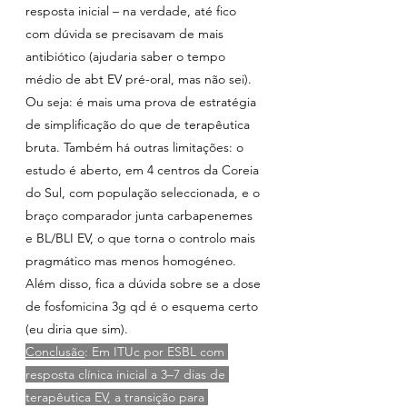
resposta inicial – na verdade, até fico 
com dúvida se precisavam de mais 
antibiótico (ajudaria saber o tempo 
médio de abt EV pré-oral, mas não sei). 
Ou seja: é mais uma prova de estratégia 
de simplificação do que de terapêutica 
bruta. Também há outras limitações: o 
estudo é aberto, em 4 centros da Coreia 
do Sul, com população seleccionada, e o 
braço comparador junta carbapenemes 
e BL/BLI EV, o que torna o controlo mais 
pragmático mas menos homogéneo. 
Além disso, fica a dúvida sobre se a dose 
de fosfomicina 3g qd é o esquema certo 
(eu diria que sim).
Conclusão
: Em ITUc por ESBL com 
resposta clínica inicial a 3–7 dias de 
terapêutica EV, a transição para 