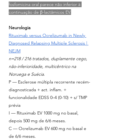
fosfomicina oral parece não inferior à 
continuação de β-lactâmicos EV.
Neurologia
Rituximab versus Ocrelizumab in Newly 
Diagnosed Relapsing Multiple Sclerosis | 
NEJM
n=218 / 216 tratados, duplamente cego, 
não-inferioridade, multicêntrico na 
Noruega e Suécia.
P — Esclerose múltipla recorrente recém-
diagnosticada + act. inflam. + 
funcionalidade EDSS 0–4 (0-10) + s/ TMP 
prévia
I — Rituximab EV 1000 mg no basal, 
depois 500 mg de 6/6 meses.
C — Ocrelizumab EV 600 mg no basal e 
de 6/6 meses.