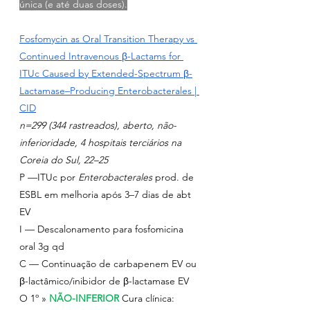
única (e até duas doses).
Fosfomycin as Oral Transition Therapy vs 
Continued Intravenous β-Lactams for 
ITUc Caused by Extended-Spectrum β-
Lactamase–Producing Enterobacterales | 
CID
n=299 (344 rastreados), aberto, não-
inferioridade, 4 hospitais terciários na 
Coreia do Sul, 22–25
P —ITUc por 
Enterobacterales
 prod. de 
ESBL em melhoria após 3–7 dias de abt 
EV
I — Descalonamento para fosfomicina 
oral 3g qd
C — Continuação de carbapenem EV ou 
β-lactâmico/inibidor de β-lactamase EV
O 1º » 
NÃO-INFERIOR
Cura clínica: 