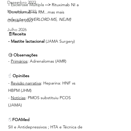
Dezembro 2022
- 
Esclerose Múltipla
 -->
 Rituximab NI a 
Novembro 2022
Ocrelizumab na RM...mas mais 
infecções
 (OVERLORD-MS, NEJM)
Outubro 2022
Julho 2026
🧾
Receita
- Mastite lactacional 
(JAMA Surgery)
🧐 
Observações
- 
Primários
: Adrenalomas (AMR)
☝ 
Opiniões
- 
Revisão narrativa
: Heparina: HNF vs 
HBPM (JHM)
- 
Notícias
: PMOS substituiu PCOS 
(JAMA)
🌎
FOAMed
SII e Antidepressivos ; HTA e Técnica de 