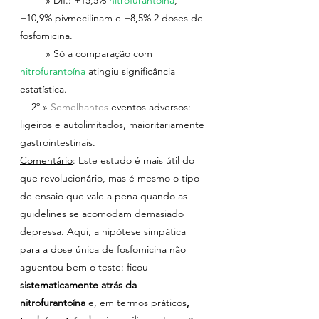
+10,9% pivmecilinam e +8,5% 2 doses de 
fosfomicina.
         » Só a comparação com 
nitrofurantoína 
atingiu significância 
estatística.
    2º » 
Semelhantes 
eventos adversos: 
ligeiros e autolimitados, maioritariamente 
gastrointestinais.
Comentário
: Este estudo é mais útil do 
que revolucionário, mas é mesmo o tipo 
de ensaio que vale a pena quando as 
guidelines se acomodam demasiado 
depressa. Aqui, a hipótese simpática 
para a dose única de fosfomicina não 
aguentou bem o teste: ficou 
sistematicamente atrás da 
nitrofurantoína
 e, em termos práticos
, 