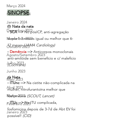
Março 2024
SINOPSE
Fevereiro 2024
Janeiro 2024
🎂 
Nata da nata 
Dezembro 2023
- SCA -->
 No pósICP, anti-agregação 
Novembro 2023
dupla 1-3 meses igual ou melhor que 6-
12 meses 
(JAMA Cardiology)
Outubro 2023
- 
Demência 
-->
 Anticorpos monoclonais 
Agosto/Setembro 2023
anti-amilóide sem benefício e c/ malefício
Julho 2023
(Cochrane)
Junho 2023
🍰 
Nata
Maio 2023
- ITUnc -->
 Na cistite não-complicada na 
Abril 2023
mulher, nitrofurantoína melhor que 
Março 2023
fosfomicina 
(SCOUT, Lancet)
- ITUc -->
 Na ITU complicada, 
Fevereiro 2023
fosfomicina depois de 3-7d de Abt EV foi 
Janeiro 2023
possível! 
(CID)