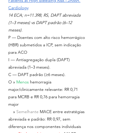
Patients at High Bleeding Risk | JAMA 
Cardiology
14 ECA; n=11.398; RS, DAPT abreviada 
(1–3 meses) vs DAPT padrão (6–12 
meses).
P — Doentes com alto risco hemorrágico 
(HBR) submetidos a ICP, sem indicação 
para ACO
I — Antiagregação dupla (DAPT) 
abreviada (1–3 meses).
C — DAPT padrão (≥6 meses).
O » 
Menos 
hemorragia 
major/clinicamente relevante: RR 0,71 
para MCRB e RR 0,76 para hemorragia 
major
    » 
Semelhante 
MACE entre estratégias 
abreviada e padrão: RR 0,97, sem 
diferença nos componentes individuais