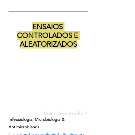
ENSAIOS 
CONTROLADOS E 
ALEATORIZADOS
tabela de conteúdos ↟
Infecciologia, Microbiologia & 
Antimicrobianos
Clinical and bacteriological effectiveness 