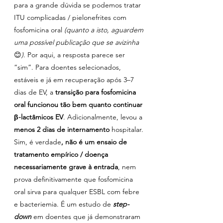
para a grande dúvida se podemos tratar 
ITU complicadas / pielonefrites com 
fosfomicina oral 
(quanto a isto, aguardem 
uma possível publicação que se avizinha 
😊
)
. Por aqui, a resposta parece ser 
“sim”. Para doentes selecionados, 
estáveis e já em recuperação após 3–7 
dias de EV, a 
transição para fosfomicina 
oral funcionou tão bem quanto continuar 
β-lactâmicos EV
. Adicionalmente, levou a 
menos 2 dias de internamento
 hospitalar. 
Sim, é verdade
, não é um ensaio de 
tratamento empírico / doença 
necessariamente grave à entrada
, nem 
prova definitivamente que fosfomicina 
oral sirva para qualquer ESBL com febre 
e bacteriemia. É um estudo de 
step-
down
 em doentes que já demonstraram 