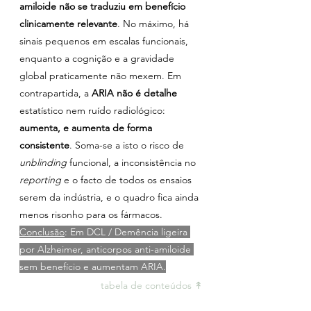
amiloide
não se traduziu em benefício 
clinicamente relevante
. No máximo, há 
sinais pequenos em escalas funcionais, 
enquanto a cognição e a gravidade 
global praticamente não mexem. Em 
contrapartida, a 
ARIA não é detalhe
estatístico nem ruído radiológico: 
aumenta, e aumenta de forma 
consistente
. Soma-se a isto o risco de 
unblinding
 funcional, a inconsistência no 
reporting
 e o facto de todos os ensaios 
serem da indústria, e o quadro fica ainda 
menos risonho para os fármacos.
Conclusão
: Em DCL / Demência ligeira 
por Alzheimer, anticorpos anti-amiloide 
sem benefício e aumentam ARIA.
tabela de conteúdos ↟