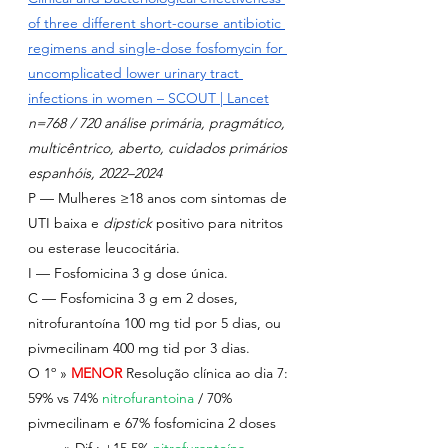
of three different short-course antibiotic 
regimens and single-dose fosfomycin for 
uncomplicated lower urinary tract 
infections in women – SCOUT | Lancet
n=768 / 720 análise primária, pragmático, 
multicêntrico, aberto, cuidados primários 
espanhóis, 2022–2024
P — Mulheres ≥18 anos com sintomas de 
UTI baixa e 
dipstick
 positivo para nitritos 
ou esterase leucocitária.
I — Fosfomicina 3 g dose única.
C — Fosfomicina 3 g em 2 doses, 
nitrofurantoína 100 mg tid por 5 dias, ou 
pivmecilinam 400 mg tid por 3 dias.
O 1º » 
MENOR
Resolução clínica ao dia 7: 
59% vs 74% 
nitrofurantoina 
/ 70% 
pivmecilinam e 67% fosfomicina 2 doses
         » Dif.: +15,5% 
nitrofurantoína
, 