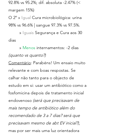
92.8% vs 95.2%; dif. absoluta -2.47% (< 
margem 15%)
O 2º » 
Igual 
Cura microbiológica: urina 
98% vs 96.6% | sangue 97.3% vs 97.5%.
         » 
Iguais 
Segurança e Cura aos 30 
dias
         » 
Menos 
internamentos: -2 dias 
(quanto vs quanto?)
Comentário
: Parabéns! Um ensaio muito 
relevante e com boas respostas. Se 
calhar não tanto para o objecto de 
estudo em si: usar um antibiótico como a 
fosfomicina depois de tratamento inicial 
endovenoso 
(será que precisavam de 
mais tempo de antibiótico além do 
recomendado de 3 a 7 dias? será que 
precisavam mesmo de abt EV inicial?)
, 
mas por ser mais uma luz orientadora 