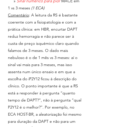
     » 
Sinal numérico para pior
MACE em 
1 vs 3 meses 
(1 ECA)
Comentário
: A leitura da RS é bastante 
coerente com a fisiopatologia e com a 
prática clínica: em HBR, encurtar DAPT 
reduz hemorragia e não parece ser à 
custa de preço isquémico claro quando 
falamos de 3 meses. O dado mais 
nebuloso é o de 1 mês vs 3 meses: aí o 
sinal vai mais para 3 meses, mas isso 
assenta num único ensaio e em que a 
escolha do iP2Y12 ficou à descrição do 
clínico. O ponto importante é que a RS 
está a responder à pergunta “quanto 
tempo de DAPT?”, não à pergunta “qual 
P2Y12 é o melhor?”. Por exemplo, no 
ECA HOST-BR, a aleatorização foi mesmo 
para duração da DAPT e não para um 