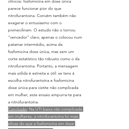
clínicos: fosfomicina em dose única 
parece funcionar pior do que 
nitrofurantoina. Convém também não 
exagerar o entusiasmo com o 
pivmecilinam. O estudo não o tornou 
“vencedor” claro; apenas o colocou num 
patamar intermédio, acima da 
fosfomicina dose única, mas sem um 
corte estatístico tão robusto como o da 
nitrofurantoína. Portanto, a mensagem 
mais sólida é estreita e útil: se tens à 
escolha nitrofurantoína e fosfomicina 
dose única para cistite não complicada 
em mulher, este ensaio empurra-te para 
a nitrofurantoína.
Conclusão
: Na UTI baixa não complicada 
em mulheres, a nitrofurantoína foi mais 
eficaz do que a fosfomicina em dose 