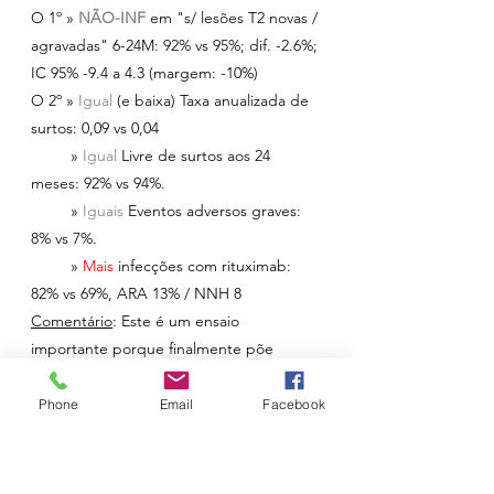
O 1º » 
NÃO-INF
em "s/ lesões T2 novas / 
agravadas" 6-24M: 92% vs 95%; dif. -2.6%; 
IC 95% -9.4 a 4.3 (margem: -10%)
O 2º » 
Igual 
(e baixa) Taxa anualizada de 
surtos: 0,09 vs 0,04
         » 
Igual 
Livre de surtos aos 24 
meses: 92% vs 94%.
         » 
Iguais 
Eventos adversos graves: 
8% vs 7%. 
         » 
Mais 
infecções com rituximab: 
82% vs 69%, ARA 13% / NNH 8
Comentário
: Este é um ensaio 
importante porque finalmente põe 
frente a frente duas estratégias anti-
CD20 que, na prática, já vinham a ser 
Phone
Email
Facebook
tratadas como equivalentes. O resultado 
principal favorece a leitura pragmática 
que muitos neurologistas faziam: 