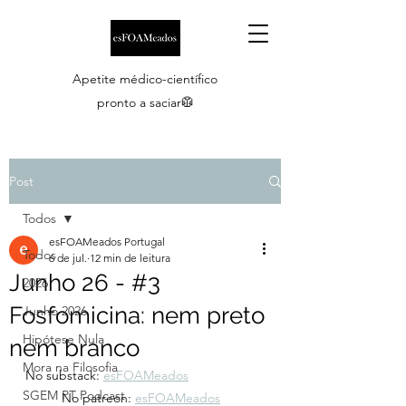
Apetite médico-científico
pronto a saciar🥼
Post
Todos
esFOAMeados Portugal
Todos
6 de jul.
12 min de leitura
Junho 26 - #3
2026
Fosfomicina: nem preto
Junho 2026
Hipótese Nula
nem branco
Mora na Filosofia
No substack: 
esFOAMeados
SGEM PT Podcast
	No patreon: 
esFOAMeados