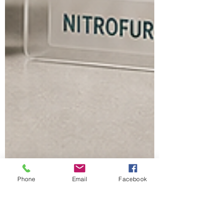
Phone
Email
Facebook