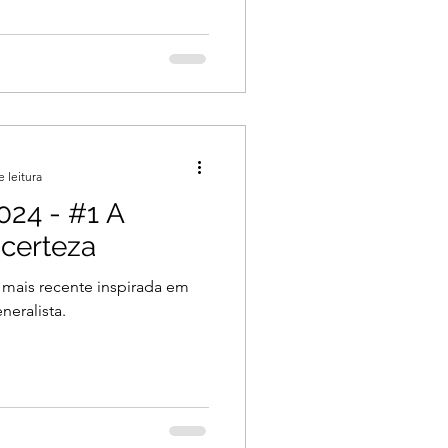
e leitura
24 - #1 A
ncerteza
 mais recente inspirada em
neralista.