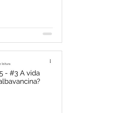
 leitura
 - #3 A vida
dalbavancina?