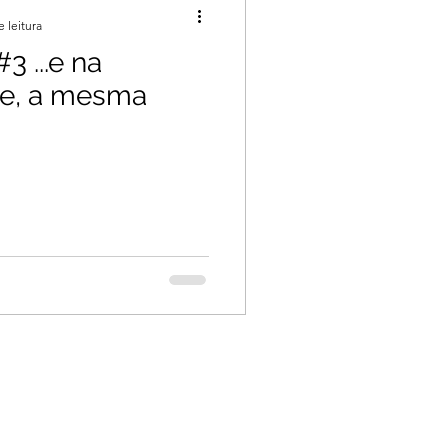
e leitura
3 ...e na
te, a mesma