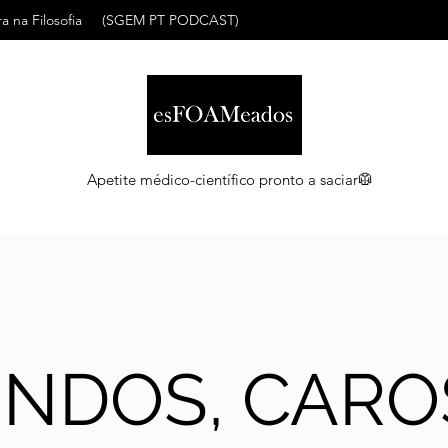
a na Filosofia
(SGEM PT PODCAST)
Apetite médico-científico pronto a saciar🥼
INDOS, CARO