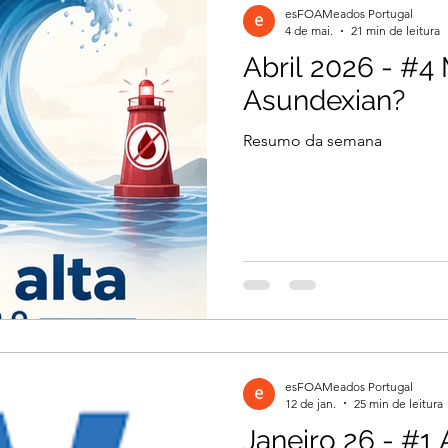
esFOAMeados Portugal
4 de mai.
21 min de leitura
Abril 2026 - #4 
il 2026
Março 2026
Março 2026
Asundexian?
Resumo da semana
2026
Dezembro 2025
Novembro 2025
 2025
Agosto 2025
Julho 2025
2024
Novembro 2024
Outubro 2024
esFOAMeados Portugal
024
12 de jan.
25 min de leitura
Janeiro 26 - #1 