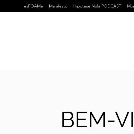
esFOAMe
Manifesto
Hipótese Nula PODCAST
Mor
BEM-V