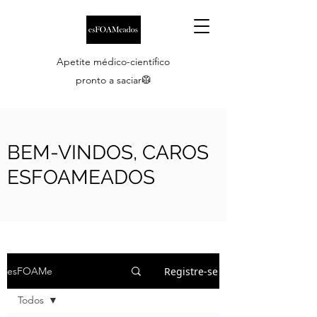
Apetite médico-científico
pronto a saciar🥼
BEM-VINDOS, CAROS
ESFOAMEADOS
Registre-se
esFOAMe
Todos