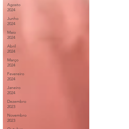
Agosto
2024
Junho
2024
Maio
2024
Abril
2024
Março
2024
Fevereiro
2024
Janeiro
2024
Dezembro
2023
Novembro
2023