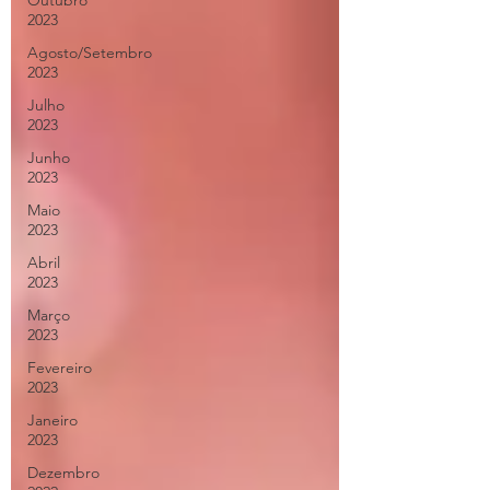
Outubro
2023
Agosto/Setembro
2023
Julho
2023
Junho
2023
Maio
2023
Abril
2023
Março
2023
Fevereiro
2023
Janeiro
2023
Dezembro