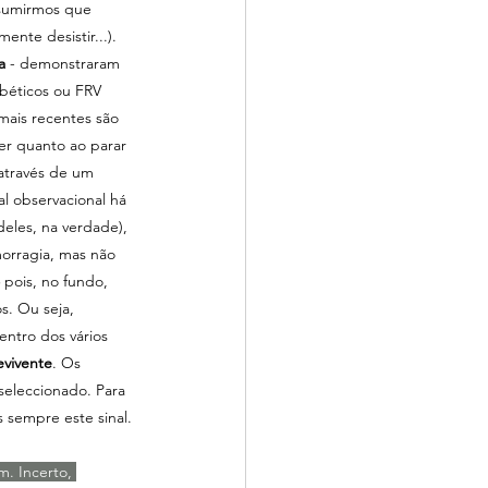
sumirmos que 
nte desistir...). 
a
 - demonstraram 
abéticos ou FRV 
ais recentes são 
r quanto ao parar 
 através de um 
al observacional há 
eles, na verdade), 
orragia, mas não 
 pois, no fundo, 
s. Ou seja, 
entro dos vários 
evivente
. Os 
seleccionado. Para 
s sempre este sinal. 
m. Incerto, 