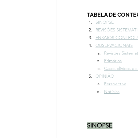
TABELA DE CONT
SINOPSE
REVISÕES SISTEMÁT
ENSAIOS CONTROLA
OBSERVACIONAIS
Revisões Sistemát
Primários
Casos clínicos e s
OPINIÃO
Perspectiva
Notícias
SINOPSE