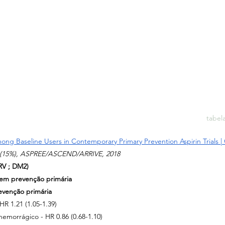
tabel
mong Baseline Users in Contemporary Primary Prevention Aspirin Trials
 |
22 (15%), ASPREE/ASCEND/ARRIVE, 2018
RV ; DM2)
em prevenção primária
venção primária
 HR 1.21 (1.05-1.39)
 hemorrágico - HR 0.86 (0.68-1.10)