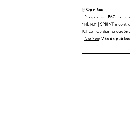
☝ 
Opiniões
- 
Perspectiva
: 
PAC 
e macró
"NbN3" | 
SPRINT 
e contro
ICFEp | Confiar na evidênc
- 
Notícias
: 
Viés de publica