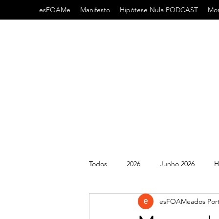
esFOAMe
Manifesto
Hipótese Nula PODCAST
Mor
Todos
2026
Junho 2026
H
esFOAMeados Port
2022
2021
AHA
AC