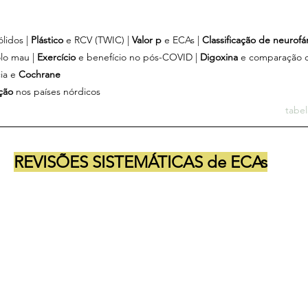
lidos | 
Plástico 
e RCV (TWIC) | 
Valor p 
e ECAs | 
Classificação de neurof
lo mau | 
Exercício 
e benefício no pós-COVID | 
Digoxina 
e comparação 
ia e 
Cochrane
ção
 nos países nórdicos
tabe
REVISÕES SISTEMÁTICAS de ECAs