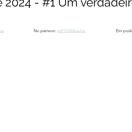
 2024 - #1 Um verdadei
Novembro 2025
Outubro 2025
Setembro 2025
Ag
os
			No patreon: 
esFOAMeados
			Em pod
Novembro 2024
Outubro 2024
Setembro 2024
Jul