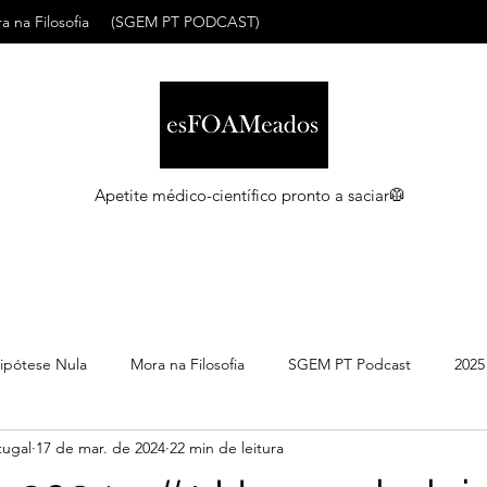
a na Filosofia
(SGEM PT PODCAST)
Apetite médico-científico pronto a saciar🥼
ipótese Nula
Mora na Filosofia
SGEM PT Podcast
2025
ugal
17 de mar. de 2024
22 min de leitura
C
Maio 2026
Abril 2026
Março 2026
Março 2026