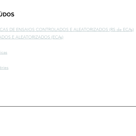
EÚDOS
ICAS DE ENSAIOS CONTROLADOS E ALEATORIZADOS (RS de ECAs)
DOS E ALEATORIZADOS (ECAs)
icas
éries