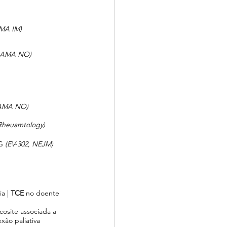
MA IM)
JAMA NO)
AMA NO)
 Rheuamtology)
G 
(EV-302, NEJM)
a | 
TCE 
no doente 
osite associada a  
exão paliativa