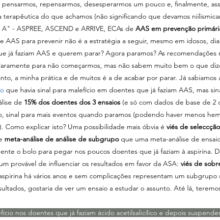
a pensarmos, repensarmos, desesperarmos um pouco e, finalmente, as
 terapêutica do que achamos (não significando que devamos niilismicame
3 A" - ASPREE, ASCEND e ARRIVE, ECAs de 
AAS em prevenção primári
 de AAS para prevenir não é a estratégia a seguir, mesmo em idosos, di
ue já faziam AAS e querem parar? Agora paramos? As recomendações m
claramente para não começarmos, mas não sabem muito bem o que dize
anto, a minha prática e de muitos é a de acabar por parar. Já sabiamos
co
 que havia sinal para malefício em doentes que já faziam AAS, mas sin
lise de 
15% dos doentes dos 3 ensaios 
(e só com dados de base de 2 d
to, sinal para mais eventos quando paramos (podendo haver menos hem
). Como explicar isto? Uma possibilidade mais óbvia é 
viés de seleccção
e 
meta-análise de análise de subgrupo 
que uma meta-análise de ensaio
mente o bolo para pegar nos poucos doentes que já faziam à aspirina. D
um provável de influenciar os resultados em favor da ASA: 
viés de sobr
aspirina há vários anos e sem complicações representam um subgrupo 
esultados, gostaria de ver um ensaio a estudar o assunto. Até lá, teremo
efício nos doentes que já faziam ácido acetilsalicílico e depois suspende