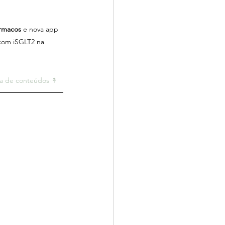
ármacos
 e nova app 
com iSGLT2 na 
la de conteúdos ↟ 