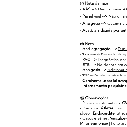
🎂 
Nata da nata 
- AAS --> 
Descontinuar A
- Painel viral --> 
Não dimin
- Analgesia -->
 Cetamina v
- Acatísia induzida por ant
🍰 
Nata
- Anti-agregação --> 
Dupl
- Gonartrose --> 
Fisioterapia vídeo-gu
- PAC -->
 Diagnóstico por
- ETE -->
 No doente crític
- Analgesia --> 
Adicionar
- GPAE --> 
Benralizumab
 não-inferio
- Carcinoma urotelial avan
- Internamento psiquiátric
🧐 
Observações 
- 
Revisões sistemáticas
: 
CV
- 
Primários
: 
Atletas 
com FE
idoso | 
Endocardite
: utili
- 
Casos e séries
:
 Vasculit
M. pneumoniae
 | Ileíte as