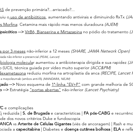
AS
 de prevenção primária?...arriscado?...
uiu o
 uso de antibióticos
, aumentando antivirais e diminuindo RxTx 
(JA
s Morfina
: Cetamina mais rápido mas menos duradoura
 (AJEM)
ipsicótico -->
VitB6, Bianserina e Mirtazapina
 no pódio do tratamento
 (
a por 3 meses
 não-inferior a 12 meses 
(SHARE, JAMA Network Open)
iada não-inferior a presencial 
(PEAK, Lancet)
 
biologia molecula
r aumentou a antibioterapia dirigida e sua rapidez 
(J
o (UCI), técnica guiada por vídeo muito superior 
(ACC&PM)
 dexametasona
 reduziu morfina na artroplastia da anca 
(RECIPE, Lancet
r a mepolizumab (ambos anti-Il5) 
(MANDARA, NEJM)
çado -->
 Novo esquema de 
1ª-linha "EV+P"
 com grande melhoria de S
o --> 
Estratégia 
"portas abertas"
 não-inferior
 (Lancet Psychiatry)
C 
e complicações
j reduzida | 
S. de Brugada
 e características | 
FA pós-CABG
 e recurrênci
dade dos novos critérios Duke e fundoscopia 
e-ANCA 
vs
 Arterite de Células Gigantes 
(viés de ancoragem) | Rash e muc
sociada a 
capecitabina 
| Diabetes e 
doença cutânea bolhosa
 | 
ELA 
e refl