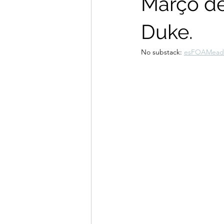
Março de
Janeiro 2026
Dezembro 2025
Duke.
No substack: 
esFOAMead
Junho 2025
Dezembro 2024