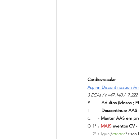
Cardiovascular
Aspirin Discontinuation A
3 ECAs / n=47.140 /  7.2
P       - 
Adultos (idosos ; F
I        - 
Descontinuar AAS 
C      - 
Manter AAS em pre
O 1º » 
MAIS 
eventos CV
 -
    2º » 
Igual
/
menor
?
 risco