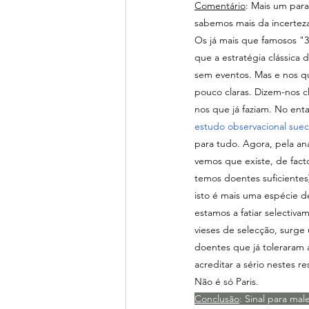
Comentário
: Mais um par
sabemos mais da incerteza
Os já mais que famosos "
que a estratégia clássica
sem eventos. Mas e nos q
pouco claras. Dizem-nos 
nos que já faziam. No ent
estudo observacional sue
para tudo. Agora, pela aná
vemos que existe, de fac
temos doentes suficientes
isto é mais uma espécie d
estamos a fatiar selectiva
vieses de selecção, surge 
doentes que já toleraram 
acreditar a sério nestes r
Não é só Paris.
Conclusão
: Sinal para mal