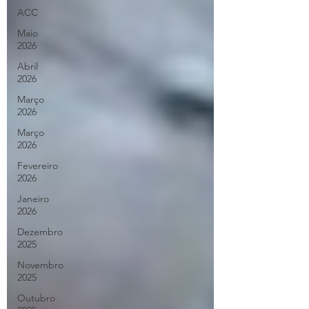
ACC
Maio
2026
Abril
2026
Março
2026
Março
2026
Fevereiro
2026
Janeiro
2026
Dezembro
2025
Novembro
2025
Outubro