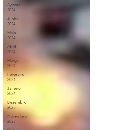
Agosto
2024
Junho
2024
Maio
2024
Abril
2024
Março
2024
Fevereiro
2024
Janeiro
2024
Dezembro
2023
Novembro
2023