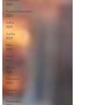
Outubro
2023
Agosto/Setembro
2023
Julho
2023
Junho
2023
Maio
2023
Abril
2023
Março
2023
Fevereiro
2023
Janeiro
2023
Dezembro