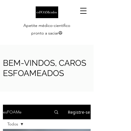
Apetite médico-científico
pronto a saciar🥼
BEM-VINDOS, CAROS
ESFOAMEADOS
Registre-se
esFOAMe
Todos