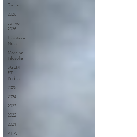
Todos
2026
Junho
2026
Hipótese
Nula
Mora na
Filosofia
SGEM
PT
Podcast
2025
2024
2023
2022
2021
AHA