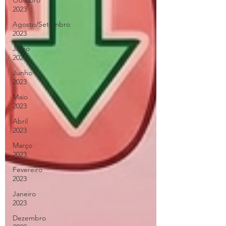
Outubro
2023
Agosto/Setembro
2023
Julho
2023
Junho
2023
Maio
2023
Abril
2023
Março
2023
Fevereiro
2023
Janeiro
2023
Dezembro