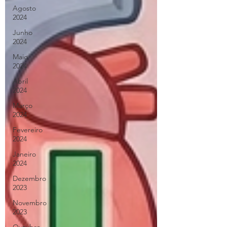
Agosto
2024
Junho
2024
Maio
2024
Abril
2024
Março
2024
Fevereiro
2024
Janeiro
2024
Dezembro
2023
Novembro
2023