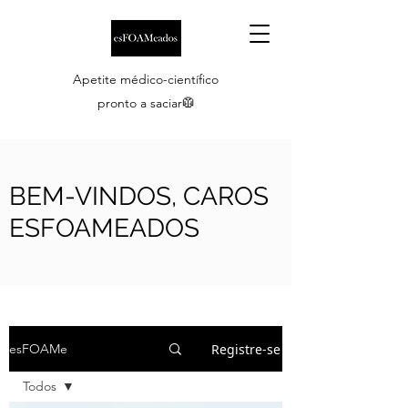
Apetite médico-científico
pronto a saciar🥼
BEM-VINDOS, CAROS
ESFOAMEADOS
Registre-se
esFOAMe
Todos