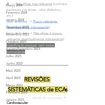
✗ --> 
Não eficaz mas relevante
 (contraria 
Março 2024
hipóteses e práticas ; valor didáctico ; 
Fevereiro 2024
etc.)
Janeiro 2024
(sem símbolo) --> 
Pouco relevante 
Dezembro 2023
(eventualmente interessante)
(sem símbolo) --> 
Não eficaz e pouco 
Novembro 2023
relevante 
(eventualmente interessante)
Outubro 2023
classificação pessoal, nem todos 
Agosto/Setembro 2023
concordarão
Julho 2023
Junho 2023
Maio 2023
Abril 2023
REVISÕES 
Março 2023
SISTEMÁTICAS de ECAs
Fevereiro 2023
tabela de conteúdos ↟ 
Janeiro 2023
Cardiovascular