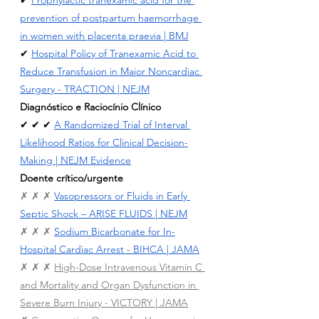
prevention of postpartum haemorrhage 
in women with placenta praevia | BMJ
✔ 
Hospital Policy of Tranexamic Acid to 
Reduce Transfusion in Major Noncardiac 
Surgery - TRACTION | NEJM
Diagnóstico e Raciocínio Clínico
✔ ✔ ✔ 
A Randomized Trial of Interval 
Likelihood Ratios for Clinical Decision-
Making | NEJM Evidence
Doente crítico/urgente
✗ ✗ ✗ 
Vasopressors or Fluids in Early 
Septic Shock – ARISE FLUIDS | NEJM
✗ ✗ ✗ 
Sodium Bicarbonate for In-
Hospital Cardiac Arrest - BIHCA | JAMA
✗ ✗ ✗ 
High-Dose Intravenous Vitamin C 
and Mortality and Organ Dysfunction in 
Severe Burn Injury - VICTORY | JAMA