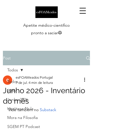
Apetite médico-científico
pronto a saciar🥼
Post
Todos
esFOAMeados Portugal
Todos
7 de jul.
4 min de leitura
Junho 2026 - Inventário
2026
do mês
Junho 2026
Hipótese Nula
Vide também no 
Substack
Mora na Filosofia
SGEM PT Podcast