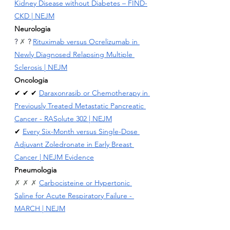
Kidney Disease without Diabetes – FIND-
CKD | NEJM
Neurologia
? 
✗ 
?
Rituximab versus Ocrelizumab in 
Newly Diagnosed Relapsing Multiple 
Sclerosis | NEJM
Oncologia
✔ ✔ ✔ 
Daraxonrasib or Chemotherapy in 
Previously Treated Metastatic Pancreatic 
Cancer - RASolute 302 | NEJM
✔ 
Every Six-Month versus Single-Dose 
Adjuvant Zoledronate in Early Breast 
Cancer | NEJM Evidence
Pneumologia
✗ ✗ ✗ 
Carbocisteine or Hypertonic 
Saline for Acute Respiratory Failure - 
MARCH | NEJM