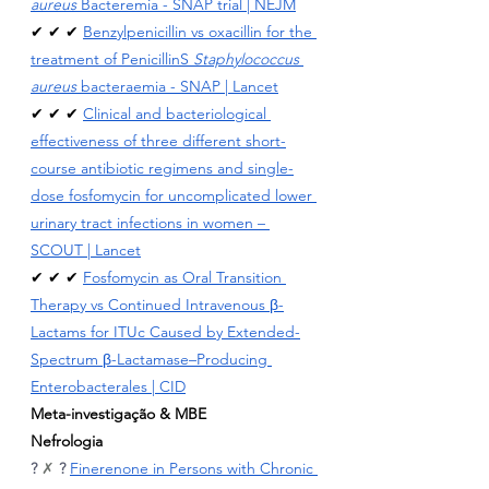
aureus
 Bacteremia - SNAP trial | NEJM
✔ ✔ ✔ 
Benzylpenicillin vs oxacillin for the 
treatment of PenicillinS 
Staphylococcus 
aureus
 bacteraemia - SNAP | Lancet
✔ ✔ ✔ 
Clinical and bacteriological 
effectiveness of three different short-
course antibiotic regimens and single-
dose fosfomycin for uncomplicated lower 
urinary tract infections in women – 
SCOUT | Lancet
✔ ✔ ✔ 
Fosfomycin as Oral Transition 
Therapy vs Continued Intravenous β-
Lactams for ITUc Caused by Extended-
Spectrum β-Lactamase–Producing 
Enterobacterales | CID
Meta-investigação & MBE
Nefrologia
? 
✗ 
?
Finerenone in Persons with Chronic 