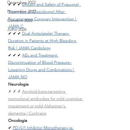
Dezembro 2022
✔ ✔ ✔ 
Efficacy and Safety of Prasugrel, 
Novembro 2022
Ticagrelor or Clopidogrel After 
Percutaneous Coronary Intervention | 
Outubro 2022
JAMA C
Julho 2026
✔ ✔ ✔ 
Dual Antiplatelet Therapy 
Duration in Patients at High Bleeding 
Risk | JAMA Cardiology
✔ ✔ ✔ 
AEs and Treatment 
Discontinuation of Blood Pressure–
Lowering Drugs and Combinations | 
JAMA NO
Neurologia
✗ ✗ ✗ 
Amyloid‐beta‐targeting 
monoclonal antibodies for mild cognitive 
impairment or mild Alzheimer's 
dementia | Cochrane
Oncologia
✔ 
PD-(L)1 Inhibitor Monotherapy vs 