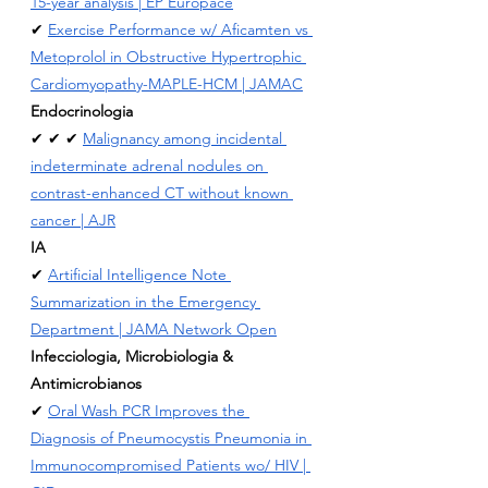
15-year analysis | EP Europace
✔ 
Exercise Performance w/ Aficamten vs 
Metoprolol in Obstructive Hypertrophic 
Cardiomyopathy-MAPLE-HCM | JAMAC
Endocrinologia
✔ ✔ ✔ 
Malignancy among incidental 
indeterminate adrenal nodules on 
contrast-enhanced CT without known 
cancer | AJR
IA
✔ 
Artificial Intelligence Note 
Summarization in the Emergency 
Department | JAMA Network Open
Infecciologia, Microbiologia & 
Antimicrobianos
✔ 
Oral Wash PCR Improves the 
Diagnosis of Pneumocystis Pneumonia in 
Immunocompromised Patients wo/ HIV | 