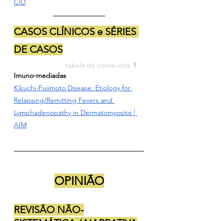
CID
CASOS CLÍNICOS e SÉRIES 
DE CASOS
tabela de conteúdos ↟ 
Imuno-mediadas
Kikuchi-Fujimoto Disease: Etiology for 
Relapsing/Remitting Fevers and 
Lymphadenopathy in Dermatomyositis | 
AIM
OPINIÃO
REVISÃO NÃO-