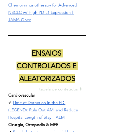
Chemoimmunotherapy for Advanced 
NSCLC w/ High PD-L1 Expression | 
JAMA Onco
ENSAIOS 
CONTROLADOS E 
ALEATORIZADOS
tabela de conteúdos ↟ 
Cardiovascular
✔ 
Limit of Detection in the ED 
(LEGEND): Rule Out AMI and Reduce 
Hospital Length of Stay  | AEM
Cirurgia, Ortopedia & MFR
✔ 
Prophylactic tranexamic acid for the 