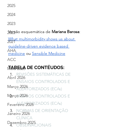
2025
2024
2023
Versão esquemática de 
Mariana Barosa
:
2022
What multimorbidity shows us about 
2021
guideline-driven evidence based 
AHA
medicine
ou 
Sensible Medicine
ACC
TABELA DE CONTÉUDOS:
Maio 2026
REVISÕES SISTEMÁTICAS DE 
Abril 2026
ENSAIOS CONTROLADOS E 
Março 2026
ALEATORIZADOS (ECAs)
Março 2026
ENSAIOS CONTROLADOS E 
ALEATORIZADOS (ECAs)
Fevereiro 2026
NORMAS DE ORIENTAÇÃO 
Janeiro 2026
CLÍNICA
Dezembro 2025
OBSERVACIONAIS