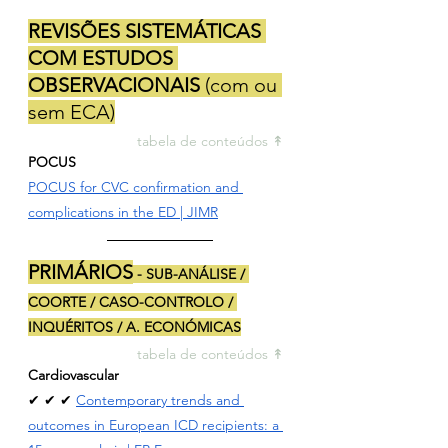
REVISÕES SISTEMÁTICAS 
COM ESTUDOS 
OBSERVACIONAIS 
(com ou 
sem ECA)
tabela de conteúdos ↟ 
POCUS
POCUS for CVC confirmation and 
complications in the ED | JIMR
PRIMÁRIOS
 - SUB-ANÁLISE / 
COORTE / CASO-CONTROLO / 
INQUÉRITOS / A. ECONÓMICAS
tabela de conteúdos ↟ 
Cardiovascular
✔ ✔ ✔ 
Contemporary trends and 
outcomes in European ICD recipients: a 