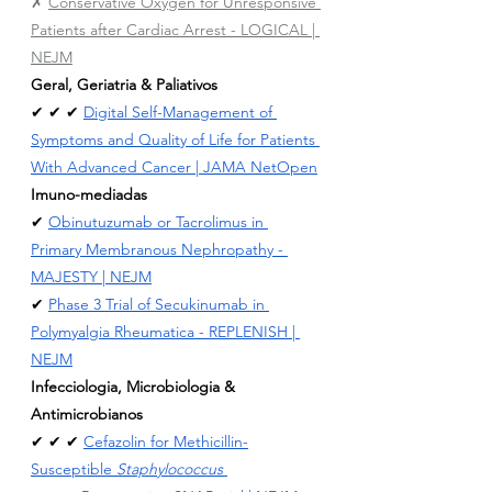
✗ 
Conservative Oxygen for Unresponsive 
Patients after Cardiac Arrest - LOGICAL | 
NEJM
Geral, Geriatria & Paliativos
✔ ✔ ✔ 
Digital Self-Management of 
Symptoms and Quality of Life for Patients 
With Advanced Cancer | JAMA NetOpen
Imuno-mediadas
✔ 
Obinutuzumab or Tacrolimus in 
Primary Membranous Nephropathy - 
MAJESTY | NEJM
✔ 
Phase 3 Trial of Secukinumab in 
Polymyalgia Rheumatica - REPLENISH | 
NEJM
Infecciologia, Microbiologia & 
Antimicrobianos
✔ ✔ ✔ 
Cefazolin for Methicillin-
Susceptible 
Staphylococcus 