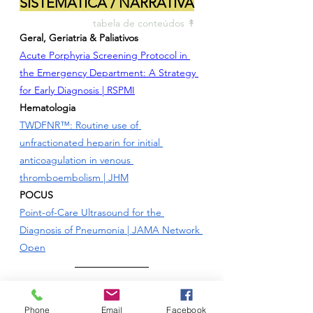
SISTEMÁTICA / NARRATIVA
tabela de conteúdos ↟ 
Geral, Geriatria & Paliativos
Acute Porphyria Screening Protocol in 
the Emergency Department: A Strategy 
for Early Diagnosis | RSPMI
Hematologia
TWDFNR™: Routine use of 
unfractionated heparin for initial 
anticoagulation in venous 
thromboembolism | JHM
POCUS
Point-of-Care Ultrasound for the 
Diagnosis of Pneumonia | JAMA Network 
Open
PERSPECTIVA
Phone
Email
Facebook
tabela de conteúdos ↟ 