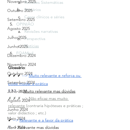
Novembro 2025
Revisões Sistemáticas
Primários
Outubro 2025
Casos clínicos e séries
Setembro 2025
OPINIÃO
Agosto 2025
Revisões narrativas
Julho 2025
Perspectiva
Notícias
Junho 2025
FOAMed
Dezembro 2024
Novembro 2024
Glossário
:
Outubro 2024
✔ ✔ ✔ 
--> 
Muito relevante e reforça ou 
Setembro 2024
pode mudar a prática
? ? ?
 --> 
Muito relevante mas dúvidas
Julho 2024
✗ ✗ ✗ --> 
Não eficaz mas muito 
Agosto 2024
relevante
 (contraria hipóteses e práticas ; 
Junho 2024
valor didáctico ; etc.)
Maio 2024
✔ 
--> 
Relevante e a favor da prática
?
 --> Relevante mas dúvidas
Abril 2024