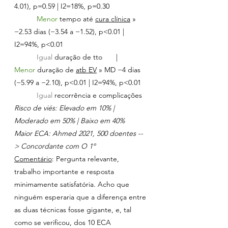
4.01), p=0.59 | I2=18%, p=0.30
Menor 
tempo até 
cura clínica
 » 
−2.53 dias (−3.54 a −1.52), p<0.01 | 
I2=94%, p<0.01
Igual 
duração de tto	|	
Menor 
duração de 
atb EV
 » MD −4 dias 
(−5.99 a −2.10), p<0.01 | I2=94%, p<0.01
Igual 
recorrência e complicações
Risco de viés: Elevado em 10% | 
Moderado em 50% | Baixo em 40%
Maior ECA: Ahmed 2021, 500 doentes --
> Concordante com O 1º
Comentário
: Pergunta relevante, 
trabalho importante e resposta 
minimamente satisfatória. Acho que 
ninguém esperaria que a diferença entre 
as duas técnicas fosse gigante, e, tal 
como se verificou, dos 10 ECA 