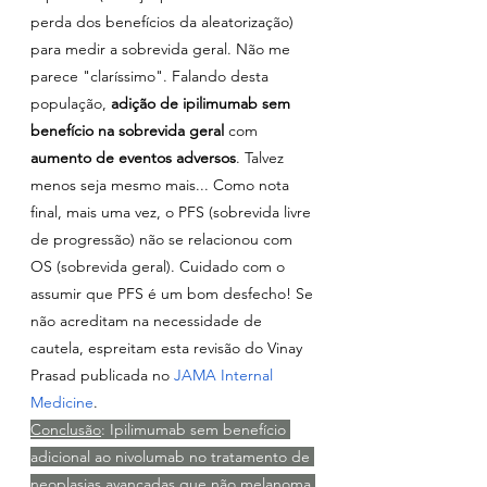
perda dos benefícios da aleatorização) 
para medir a sobrevida geral. Não me 
parece "claríssimo". Falando desta 
população, 
adição de ipilimumab sem 
benefício na sobrevida geral
 com 
aumento de eventos adversos
. Talvez 
menos seja mesmo mais... Como nota 
final, mais uma vez, o PFS (sobrevida livre 
de progressão) não se relacionou com 
OS (sobrevida geral). Cuidado com o 
assumir que PFS é um bom desfecho! Se 
não acreditam na necessidade de 
cautela, espreitam esta revisão do Vinay 
Prasad publicada no 
JAMA Internal 
Medicine
.
Conclusão
: Ipilimumab sem benefício 
adicional ao nivolumab no tratamento de 
neoplasias avançadas que não melanoma.