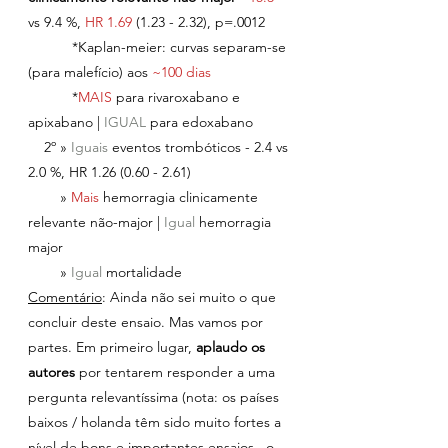
vs 9.4 %, 
HR 1.69 
(1.23 - 2.32), p=.0012
           *Kaplan-meier: curvas separam-se 
(para malefício) aos
 ~100 dias
           *
MAIS 
par
a rivaroxabano e 
apixabano
| 
IGUAL 
para 
edoxabano
    2º » 
Iguais 
eventos trombóticos - 2.4 vs 
2.0 %, HR 1.26 (0.60 - 2.61)
        » 
Mais 
hemorragia clinicamente 
relevante não-major | 
Igual 
hemorragia 
major
        » 
Igual 
mortalidade 
Comentário
: Ainda não sei muito o que 
concluir deste ensaio. Mas vamos por 
partes. Em primeiro lugar, 
aplaudo os 
autores 
por tentarem responder a uma 
pergunta relevantíssima (nota: os países 
baixos / holanda têm sido muito fortes a 
nível de bons e importantes ensaios...o 