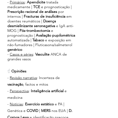
- 
Primários
: 
Apendicite 
tratada 
medicamente | 
TCE 
e prognosticação |
Prescrição racional de análises 
por 
internos | 
Fracturas de insuficiência
 em 
doentes reumáticos | 
Doença 
desmielinizante seronegativa 
e IgA anti-
MOG | 
Pós-trombectomia
 e 
prognosticação | 
Avaliação pupilométrica 
automatizada | 
Tabaco 
e exposição em 
não-fumadores | Fluticasona/salmeterol 
genérico
- 
Casos e séries
:
 Vasculite 
ANCA de 
grandes vasos
☝ 
Opiniões
- 
Revisão narrativa
: Incerteza de 
vacinação
, factos e mitos
- 
Perspectiva
: 
Inteligência artificial 
e 
medicina
- 
Notícias
: 
Exercício estático 
e PA | 
Genética e 
COVID 
| 
MERS 
nos EUA | 
D. 
Corpos Lewy
 e identificação precoce