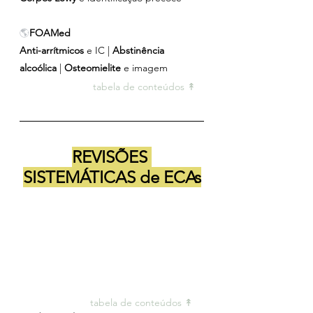
🌎
FOAMed
Anti-arrítmicos 
e IC | 
Abstinência 
alcoólica
 | 
Osteomielite
 e imagem
tabela de conteúdos ↟ 
REVISÕES 
SISTEMÁTICAS de ECAs
tabela de conteúdos ↟ 