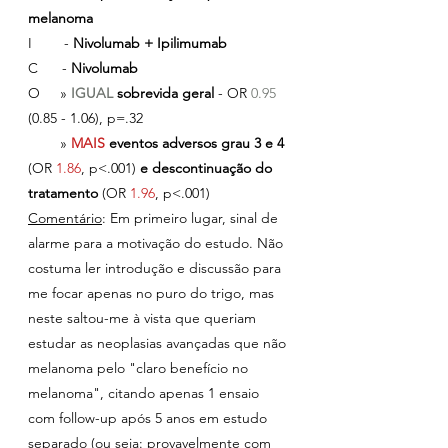
melanoma
I        - 
Nivolumab + Ipilimumab
C      - 
Nivolumab
O     » 
IGUAL 
sobrevida geral
 - OR 
0.95
(0.85 - 1.06), p=.32
        » 
MAIS 
eventos adversos grau 3 e 4
(OR 
1.86
, p<.001) 
e descontinuação do 
tratamento 
(OR 
1.96
, p<.001)
Comentário
: Em primeiro lugar, sinal de 
alarme para a motivação do estudo. Não 
costuma ler introdução e discussão para 
me focar apenas no puro do trigo, mas 
neste saltou-me à vista que queriam 
estudar as neoplasias avançadas que não 
melanoma pelo "claro benefício no 
melanoma", citando apenas 1 ensaio 
com follow-up após 5 anos em estudo 
separado (ou seja: provavelmente com 