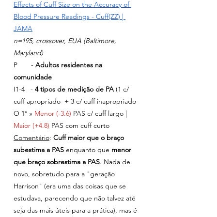
Effects of Cuff Size on the Accuracy of 
Blood Pressure Readings - Cuff(ZZ) | 
JAMA
n=195, crossover, EUA (Baltimore, 
Maryland)
P       - 
Adultos residentes na 
comunidade
I1-4   - 
4 tipos de medição de PA 
(1 c/ 
cuff apropriado  + 3 c/ cuff inapropriado
O 1º » 
Menor (-3.6) 
PAS c/ cuff largo | 
Maior (+4.8) 
PAS com cuff curto
Comentário
: 
Cuff maior que o braço 
subestima a PAS
 enquanto que 
menor 
que braço sobrestima a PAS
. Nada de 
novo, sobretudo para a "geração 
Harrison" (era uma das coisas que se 
estudava, parecendo que não talvez até 
seja das mais úteis para a prática), mas é 