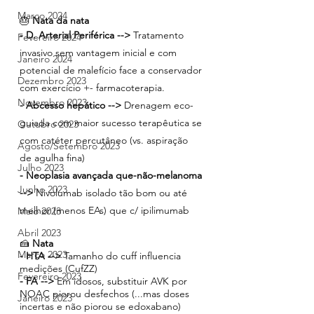
Março 2024
🎂 
Nata da nata 
- D. Arterial Periférica --> 
Tratamento 
Fevereiro 2024
invasivo sem vantagem inicial e com 
Janeiro 2024
potencial de malefício face a conservador 
Dezembro 2023
com exercício +- farmacoterapia.
Novembro 2023
- Abcesso hepático --> 
Drenagem eco-
guiada com maior sucesso terapêutica se 
Outubro 2023
com catéter percutâneo (vs. aspiração 
Agosto/Setembro 2023
de agulha fina)
Julho 2023
- Neoplasia avançada que-não-melanoma 
Junho 2023
--> 
Nivolumab isolado tão bom ou até 
melhor (menos EAs) que c/ ipilimumab
Maio 2023
Abril 2023
🍰 
Nata
Março 2023
- HTA --> 
Tamanho do cuff influencia 
medições (CufZZ)
Fevereiro 2023
- FA --> 
Em idosos, substituir AVK por 
NOAC piorou desfechos (...mas doses 
Janeiro 2023
incertas e não piorou se edoxabano) 