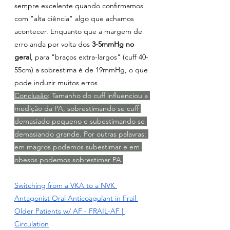
sempre excelente quando confirmamos 
com "alta ciência" algo que achamos 
acontecer. Enquanto que a margem de 
erro anda por volta dos
 3-5mmHg no 
geral
, para "braços extra-largos" (cuff 40-
55cm) a sobrestima é de 19mmHg, o que 
pode induzir muitos erros
Conclusão
: Tamanho do cuff influenciou a 
medição da PA, sobrestimando se cuff 
demasiado pequeno e subestimando se 
demasiando grande. Por outras palavras: 
em magros podemos subestimar e em 
obesos podemos sobrestimar PA.
Switching from a VKA to a NVK 
Antagonist Oral Anticoagulant in Frail 
Older Patients w/ AF - FRAIL-AF | 
Circulation