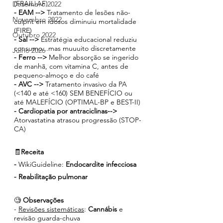
(FRAIL-AF)
Dezembro 2022
- EAM -->
 Tratamento de lesões não-
Novembro 2022
culprit em idosos diminuiu mortalidade 
(FIRE)
Outubro 2022
- Sal --> 
Estratégia educacional reduziu 
consumo...mas muuuito discretamente 
Julho 2026
- Ferro --> 
Melhor absorção se ingerido 
de manhã, com vitamina C, antes de 
pequeno-almoço e do café
- AVC --> 
Tratamento invasivo da PA 
(<140 e até <160) SEM BENEFÍCIO ou 
até MALEFÍCIO (OPTIMAL-BP e BEST-II)
- Cardiopatia por antraciclinas--> 
Atorvastatina atrasou progressão (STOP-
CA)
🧾
Receita
- 
WikiGuideline: 
Endocardite infecciosa
- Reabilitação pulmonar
🧐 
Observações
- 
Revisões sistemáticas
: 
Cannábis 
e 
revisão guarda-chuva