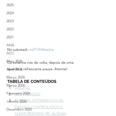
2025
2024
2023
2022
2021
AHA
No substack: 
esFOAMeados
ACC
Maio 2026
Cá estamos nós de volta, depois de uma 
quente e refrescante pausa. Atentai!
Abril 2026
Março 2026
TABELA DE CONTEÚDOS
Março 2026
SINOPSE 
Fevereiro 2026
META-REVISÃO
REVISÕES SISTEMÁTICAS DE 
Janeiro 2026
ENSAIOS CONTROLADOS E 
Dezembro 2025
ALEATORIZADOS (RS de ECAs)