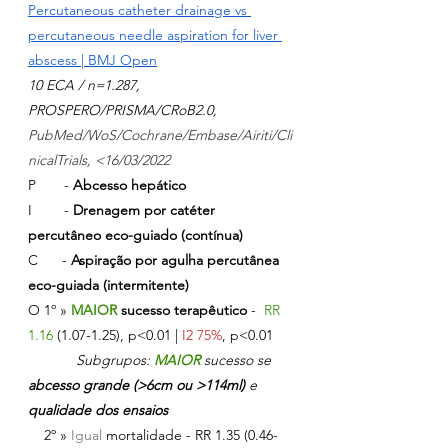
Percutaneous catheter drainage vs 
percutaneous needle aspiration for liver 
abscess | BMJ Open
10 ECA / n=1.287, 
PROSPERO/PRISMA/CRoB2.0, 
PubMed/WoS/Cochrane/Embase/Airiti/Cli
nicalTrials, <16/03/2022
P       - 
Abcesso hepático
I        - 
Drenagem por catéter 
percutâneo eco-guiado (contínua)
C      - 
Aspiração por agulha percutânea 
eco-guiada (intermitente)
O 1º » 
MAIOR 
sucesso terapêutico
 - 
RR 
1.16 
(1.07-1.25), p<0.01 | 
I2 75%
, p<0.01
Subgrupos: 
MAIOR 
sucesso se 
abcesso grande (>6cm ou >114ml) 
e 
qualidade dos ensaios
    2º » 
Igual 
mortalidade - 
RR 1.35 (0.46-