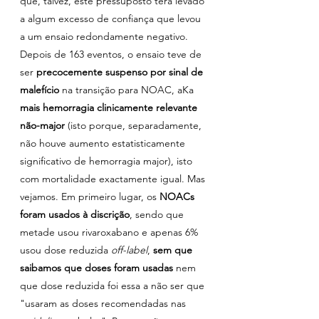
que, talvez, este pressuposto terá levado 
a algum excesso de confiança que levou 
a um ensaio redondamente negativo. 
Depois de 163 eventos, o ensaio teve de 
ser
 precocemente suspenso por sinal de 
malefício
 na transição para NOAC, aKa 
mais hemorragia clinicamente relevante 
não-major
 (isto porque, separadamente, 
não houve aumento estatisticamente 
significativo de hemorragia major), isto 
com mortalidade exactamente igual. Mas 
vejamos. Em primeiro lugar, os 
NOACs 
foram usados à discrição
, sendo que 
metade usou rivaroxabano e apenas 6% 
usou dose reduzida 
off-label
,
 sem que 
saibamos que doses foram usadas
 nem 
que dose reduzida foi essa a não ser que 
"usaram as doses recomendadas nas 