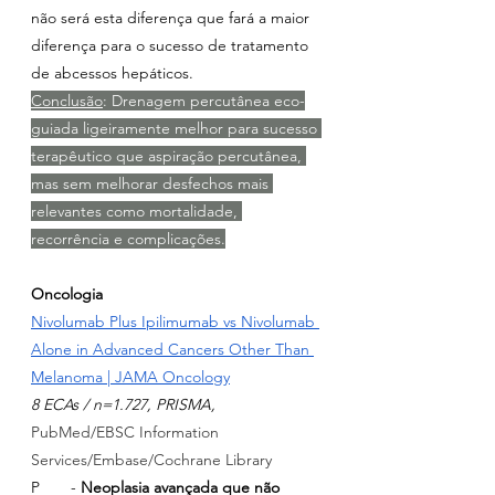
não será esta diferença que fará a maior 
diferença para o sucesso de tratamento 
de abcessos hepáticos.
Conclusão
: Drenagem percutânea eco-
guiada ligeiramente melhor para sucesso 
terapêutico que aspiração percutânea, 
mas sem melhorar desfechos mais 
relevantes como mortalidade, 
recorrência e complicações.
Oncologia
Nivolumab Plus Ipilimumab vs Nivolumab 
Alone in Advanced Cancers Other Than 
Melanoma | JAMA Oncology
8 ECAs / n=1.727, PRISMA, 
PubMed/EBSC Information 
Services/Embase/Cochrane Library
P       - 
Neoplasia avançada que não 