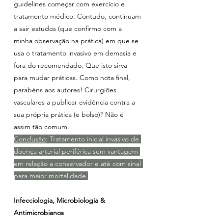
guidelines começar com exercício e 
tratamento médico. Contudo, continuam 
a sair estudos (que confirmo com a 
minha observação na prática) em que se 
usa o tratamento invasivo em demasia e 
fora do recomendado. Que isto sirva 
para mudar práticas. Como nota final, 
parabéns aos autores! Cirurgiões 
vasculares a publicar evidência contra a 
sua própria prática (e bolso)? Não é 
assim tão comum.
Conclusão
: Tratamento inicial invasivo de 
doença arterial periférica sem vantagem 
em relação a conservador e até com sinal 
para maior mortalidade.
Infecciologia, Microbiologia & 
Antimicrobianos