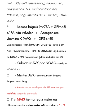
n=1.330 (2621 rastreados), não-oculto, 
pragmático, ITT, multicêntrico nos 
PBaixos, seguimento de 12 meses, 2018-
2022
P       - 
Idosos frágeis (=>75A + GFI=>3) 
c/ FA não-valvular 
  + 
  Antagonista 
vitamina K (AVK) 
  + 
  DFGe>30
Características: ~83A | IMC~27 | DFGe~63 | GFI>3 em 
75% | FA permanente ~50% | CHADVASC2~4 | 4 classes 
de NOAC » 50% rivaroxabano | dose reduzida em 6%
I        - 
Substituir AVK por NOAC
 - qualquer 
NOAC dos 4
C      - 
Manter AVK 
- acenocumarol 1mg ou 
fenprocumon 3mg
            » Ensaio suspenso depois de 
163 eventos 
por 
malefício 
segundo protocolo
O 1º » 
MAIS 
hemorragia major ou 
clinicamente relevante não-major
 - 
15.3