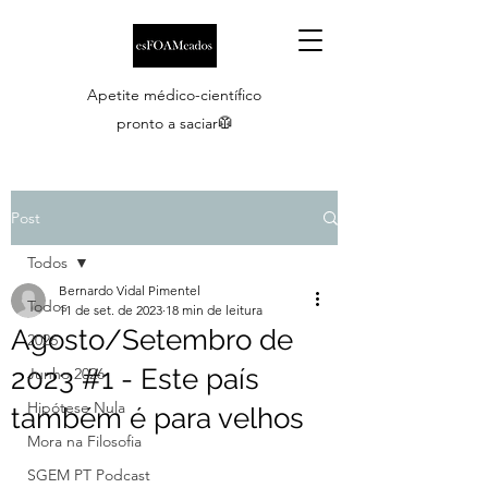
Apetite médico-científico
pronto a saciar🥼
Post
Todos
Bernardo Vidal Pimentel
Todos
11 de set. de 2023
18 min de leitura
Agosto/Setembro de
2026
2023 #1 - Este país
Junho 2026
Hipótese Nula
também é para velhos
Mora na Filosofia
SGEM PT Podcast