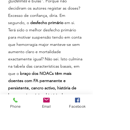
guidelines 
e bulas". Porque não 
decidiram os autores registar as doses? 
Excesso de confiança, diria. Em 
segundo, o
 desfecho primário 
em si. 
Terá sido o melhor desfecho primário 
para motivar suspensão tendo em conta 
que hemorragia major manteve-se sem 
aumento claro e mortalidade 
exactamente igual? Não sei. Isto culmina 
na tabela das características basais, em 
que o
 braço dos NOACs têm mais 
doentes com FA permanente e 
persistente, cancro activo, história de 
hemorragia prévia e história de 
tromboembolismo prévio
. Ou seja, 
Phone
Email
Facebook
doentes de maior risco. Num ensaio sem 
ocultação, pergunto-me se não terá 
havido algumas diferenças na alocação 