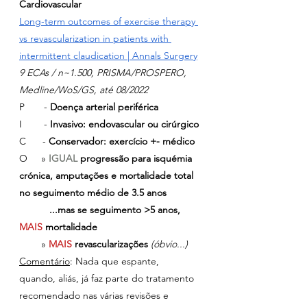
Cardiovascular
Long-term outcomes of exercise therapy 
vs revascularization in patients with 
intermittent claudication | Annals Surgery
9 ECAs / n~1.500, PRISMA/PROSPERO, 
Medline/WoS/GS, até 08/2022
P       - 
Doença arterial periférica
I        -
 Invasivo: endovascular ou cirúrgico
C      - 
Conservador: exercício +- médico
O     » 
IGUAL 
progressão para isquémia 
crónica, amputações e mortalidade total 
no seguimento médio de 3.5 anos
 ...mas se seguimento >5 anos, 
MAIS 
mortalidade
        » 
MAIS 
revascularizações 
(óbvio...)
Comentário
: Nada que espante, 
quando, aliás, já faz parte do tratamento 
recomendado nas várias revisões e 