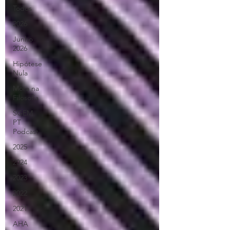
Todos
2026
Junho
2026
Hipótese
Nula
Mora na
Filosofia
SGEM
PT
Podcast
2025
2024
2023
2022
2021
AHA