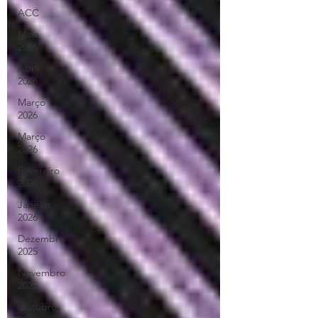
ACC
Maio
2026
Abril
2026
Março
2026
Março
2026
Fevereiro
2026
Janeiro
2026
Dezembro
2025
Novembro
2025
Outubro