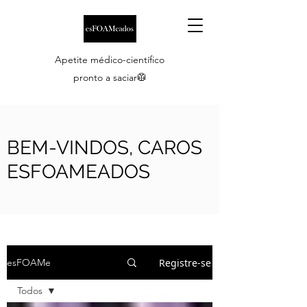
Apetite médico-científico
pronto a saciar🥼
BEM-VINDOS, CAROS
ESFOAMEADOS
Registre-se
esFOAMe
Todos