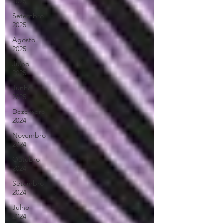
2025
Setembro
2025
Agosto
2025
Julho
2025
Junho
2025
Dezembro
2024
Novembro
2024
Outubro
2024
Setembro
2024
Julho
2024