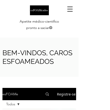
Apetite médico-científico
pronto a saciar🥼
BEM-VINDOS, CAROS
ESFOAMEADOS
Registre-se
esFOAMe
Todos