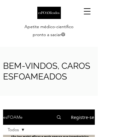
Apetite médico-científico
pronto a saciar🥼
BEM-VINDOS, CAROS
ESFOAMEADOS
Registre-se
esFOAMe
Todos