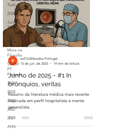
Todos
2026
Junho
2026
Hipótese
Nula
Mora na
Filosofia
esFOAMeados Portugal
15 de jun. de 2025
19 min de leitura
SGEM
PT
Junho de 2025 - #1 In
Podcast
brônquios, veritas
2025
2024
Resumo da literatura médica mais recente
inspirada em perfil hospitalista e mente
2023
generalista.
2022
2021
AHA