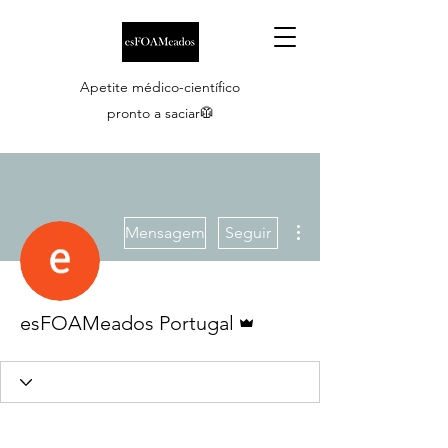
Apetite médico-científico
pronto a saciar🥼
Mais ações
Mensagem
Seguir
Administrador
esFOAMeados Portugal