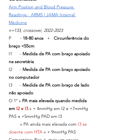
Arm Position and Blood Pressure 
Readings - ARMS | JAMA Internal 
Medicine
n=133, crossover, 2022-2023
P       - 
18-80 anos 
  +   
Circunferência do 
braço <55cm
I1      - 
Medida de PA com braço apoiado 
na secretária
I2      - 
Medida de PA com braço apoiado 
no computador
I3      - 
Medida de PA com braço de lado 
não apoiado
O 1º » 
PA mais elevada quando medida 
em
 I2 e I3
 » + 4mmHg em I2 e +7mmHg 
PAS e +5mmHg PAD em I3
         » PA ainda mais elevada com 
I3 se 
doente com HTA
 » + 9mmHg PAS
Comentário
: Pois é, mais um ensaio 