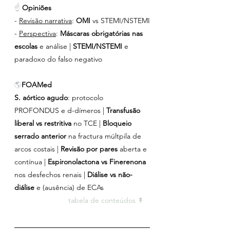
☝ 
Opiniões
- 
Revisão narrativa
: 
OMI 
vs STEMI/NSTEMI
- 
Perspectiva
: 
Máscaras obrigatórias nas 
escolas
 e análise | 
STEMI/NSTEMI
 e 
paradoxo do falso negativo
🌎
FOAMed
S. aórtico agudo
: protocolo 
PROFONDUS e d-dímeros | 
Transfusão 
liberal vs restritiva
 no TCE | 
Bloqueio 
serrado anterior 
na fractura múltpila de 
arcos costais |
 Revisão por pares 
aberta e 
contínua | 
Espironolactona vs Finerenona 
nos desfechos renais | 
Diálise vs não-
diálise
 e (ausência) de ECAs
tabela de conteúdos ↟ 