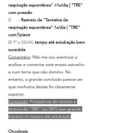
respiração espontânea" >1x/dia | "TRE" 
com pressão
C      - 
Rastreio de "Tentativa de 
respiração espontânea" 1x/dia | "TRE" 
com
T-piece
O 1º » 
IGUAL 
tempo até extubação bem 
sucedida
Comentário
: Não me vou aventurar a 
analisar e comentar este ensaio estranho 
e num tema que não domino. No 
entanto, a grande conclusão parece ser 
que nenhuma destas foi claramente 
superior.
Conclusão
: Frequência de rastreio e 
técnica de "TRE" (ou SBT) sem grande 
impacto no tempo até extubação
Oncologia