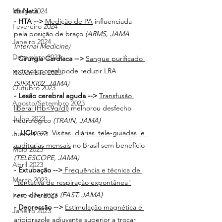
🍰 
Nata
Março 2024
- HTA -->
Medição de PA
 influenciada 
Fevereiro 2024
pela posição de braço
 (ARMS, JAMA 
Janeiro 2024
Internal Medicine)
Dezembro 2023
- Cirurgia Cardíaca --> 
Sangue purificado 
extracorporeal
 pode reduzir LRA 
Novembro 2023
(SIRAKI02, JAMA)
Outubro 2023
- Lesão cerebral aguda -->
Transfusão 
Agosto/Setembro 2023
liberal (Hb<9g/dl)
 melhorou desfecho 
Julho 2023
neurológico 
(TRAIN, JAMA)
- UCIs -->
Visitas diárias tele-guiadas e 
Junho 2023
auditorias mensais
 no Brasil sem benefício
Maio 2023
(TELESCOPE, JAMA)
Abril 2023
- Extubação -->
 Frequência e técnica de 
Março 2023
"tentativa de respiração expontânea"
sem diferença 
(FAST, JAMA)
Fevereiro 2023
- Depressão -->
Estimulação magnética e 
Janeiro 2023
aripiprazole adjuvante
 superior a trocar 