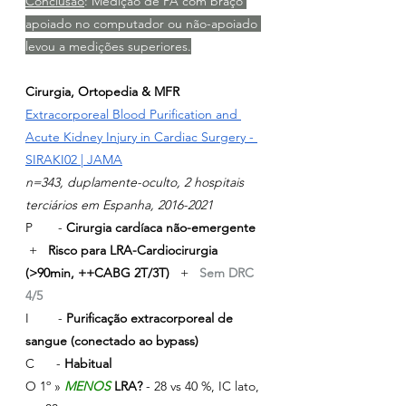
Conclusão
: Medição de PA com braço 
apoiado no computador ou não-apoiado 
levou a medições superiores.
Cirurgia, Ortopedia & MFR
Extracorporeal Blood Purification and 
Acute Kidney Injury in Cardiac Surgery - 
SIRAKI02 | JAMA
n=343, duplamente-oculto, 2 hospitais 
terciários em Espanha, 2016-2021
P       - 
Cirurgia cardíaca não-emergente
 +   
Risco para LRA-Cardiocirurgia 
(>90min, ++CABG 2T/3T) 
  +
   Sem DRC 
4/5
I        -
 Purificação extracorporeal de 
sangue (conectado ao bypass)
C      - 
Habitual
O 1º » 
MENOS 
LRA?
 - 28 vs 40 %, IC lato, 