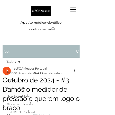
Apetite médico-científico
pronto a saciar🥼
Post
Todos
esFOAMeados Portugal
Todos
18 de out. de 2024
13 min de leitura
Outubro de 2024 - #3
2026
Damos o medidor de
Junho 2026
Hipótese Nula
pressão e querem logo o
Mora na Filosofia
braço
SGEM PT Podcast