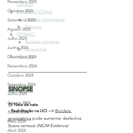
Novembro 2025
CLÍNICA
Outubro 2025
OBSERVACIONAIS
Revisões Sistemáticas
Setembro 2025
Primários
Agosto 2025
OPINIÃO
Julho 2025
Revisões narrativas
Junho 2025
Perspectiva
FOAMed
Dezembro 2024
Novembro 2024
Outubro 2024
Setembro 2024
SINOPSE
Julho 2024
Agosto 2024
🎂 
Nata da nata 
- Reabilitação na UCI --> 
Bicicleta 
Junho 2024
ergométrica
 pode aumentar desfechos 
Maio 2024
(baixa certeza)
 (NEJM Evidence)
Abril 2024