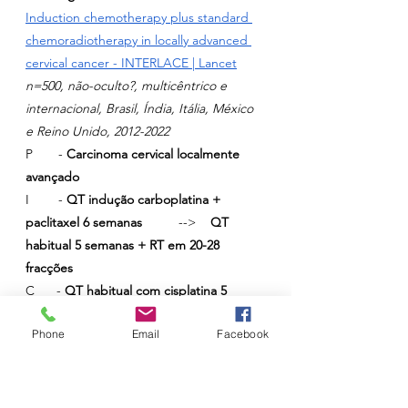
Induction chemotherapy plus standard 
chemoradiotherapy in locally advanced 
cervical cancer - INTERLACE | Lancet
n=500, não-oculto?, multicêntrico e 
internacional, 
Brasil, Índia, Itália, México 
e Reino Unido, 2012-2022
P       - 
Carcinoma cervical localmente 
avançado
I        - 
QT indução carboplatina + 
paclitaxel 6 semanas	
  -->    
QT 
habitual 5 semanas + RT em 20-28 
fracções
C      - 
QT habitual com cisplatina 5 
semanas + RT em 20-28 fracções
Phone
Email
Facebook
O 1º » 
MELHOR 
sobrevida geral aos 5 
anos 
- 80 vs 72 %, RRA 8 % / NNT 13, 
HR 
0.60 (95% CI 0·40–0·91, p=0·015
MELHOR 
sobrevida livre de 