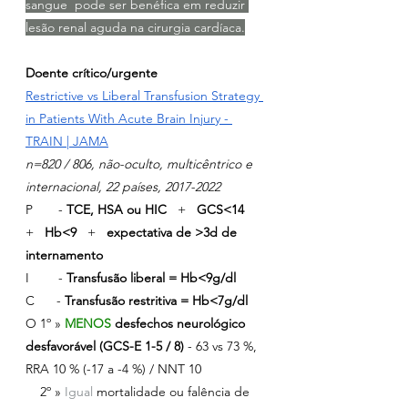
sangue  pode ser benéfica em reduzir 
lesão renal aguda na cirurgia cardíaca.
Doente crítico/urgente
Restrictive vs Liberal Transfusion Strategy 
in Patients With Acute Brain Injury - 
TRAIN | JAMA
n=820 / 806, não-oculto, multicêntrico e 
internacional, 22 países, 2017-2022
P       - 
TCE, HSA ou HIC
   +   
GCS<14
+   
Hb<9
   +   
expectativa de >3d de 
internamento
I        -
 Transfusão liberal = Hb<9g/dl
C      -
 Transfusão restritiva = Hb<7g/dl
O 1º »
MENOS 
desfechos neurológico 
desfavorável (GCS-E 1-5 / 8) 
- 63 vs 73 %, 
RRA 10 % (-17 a -4 %) / NNT 10
    2º » 
Igual 
mortalidade ou falência de 