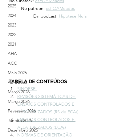
No substack: 
esFOAMeados
2025
	No patreon: 
esFOAMeados
2024
		Em podcast: 
Hipótese Nula
2023
2022
2021
AHA
ACC
Maio 2026
TABELA DE CONTEÚDOS
Abril 2026
SINOPSE 
Março 2026
REVISÕES SISTEMÁTICAS DE 
Março 2026
ENSAIOS CONTROLADOS E 
Fevereiro 2026
ALEATORIZADOS (RS de ECAs)
ENSAIOS CONTROLADOS E 
Janeiro 2026
ALEATORIZADOS (ECAs)
Dezembro 2025
NORMAS DE ORIENTAÇÃO 