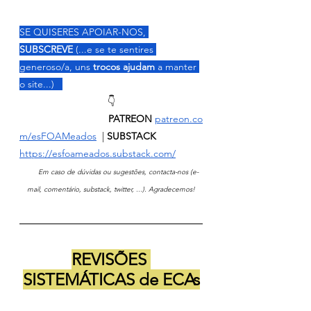
SE QUISERES APOIAR-NOS, 
SUBSCREVE
 (...e se te sentires 
generoso/a, uns 
trocos ajudam 
a manter 
o site...)   
👇
                                PATREON
patreon.co
m/esFOAMeados
  | 
SUBSTACK 
https://esfoameados.substack.com/
       Em caso de dúvidas ou sugestões, contacta-nos (e-
mail, comentário, substack, twitter, ...). Agradecemos!
REVISÕES 
SISTEMÁTICAS de ECAs