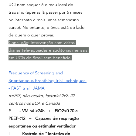
UCI nem sequer é o meu local de 
trabalho (apenas lá passei por 6 meses 
no internato e mais umas semanasno 
curso). No entanto, o ónus está do lado 
de quem o quer provar.
Conclusão
: Intervenção com visitas 
diárias tele-apoiadas e auditorias mensais 
em UCIs do Brasil sem benefício.
Frequency of Screening and 
Spontaneous Breathing Trial Techniques 
- FAST trial | JAMA
n=797, não-oculto, factorial 2x2, 22 
centros nos EUA e Canadá
P       - 
VM há >24h 
  +   
FiO2<0.70 e 
PEEP<12
   +   
Capazes de respiração 
espontânea ou estimular ventilador
I        - 
Rastreio de "Tentativa de 