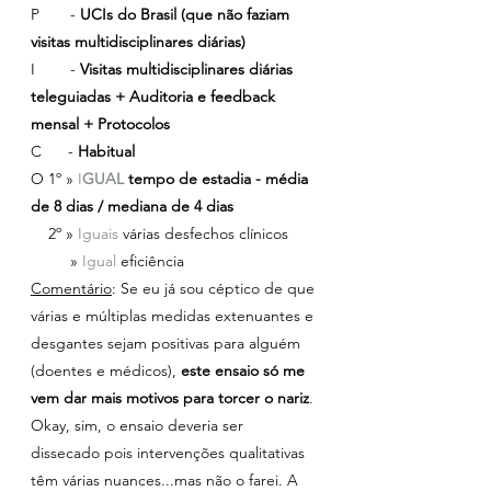
P       - 
UCIs do Brasil (que não faziam 
visitas multidisciplinares diárias)
I        - 
Visitas multidisciplinares diárias 
teleguiadas + Auditoria e feedback 
mensal + Protocolos
C      - 
Habitual
O 1º » 
I
GUAL 
tempo de estadia - média 
de 8 dias / mediana de 4 dias
    2º » 
Iguais 
várias desfechos clínicos
         » 
Igual 
eficiência
Comentário
: Se eu já sou céptico de que 
várias e múltiplas medidas extenuantes e 
desgantes sejam positivas para alguém 
(doentes e médicos), 
este ensaio só me 
vem dar mais motivos para torcer o nariz
. 
Okay, sim, o ensaio deveria ser 
dissecado pois intervenções qualitativas 
têm várias nuances...mas não o farei. A 