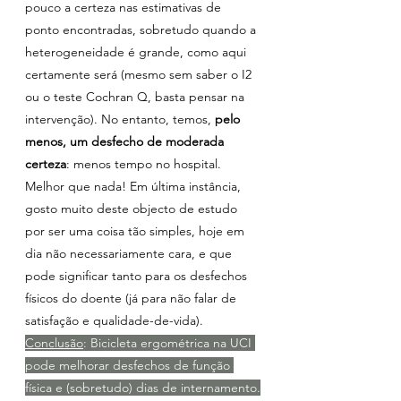
pouco a certeza nas estimativas de 
ponto encontradas, sobretudo quando a 
heterogeneidade é grande, como aqui 
certamente será (mesmo sem saber o I2 
ou o teste Cochran Q, basta pensar na 
intervenção). No entanto, temos, 
pelo 
menos, um desfecho de moderada 
certeza
: menos tempo no hospital. 
Melhor que nada! Em última instância, 
gosto muito deste objecto de estudo 
por ser uma coisa tão simples, hoje em 
dia não necessariamente cara, e que 
pode significar tanto para os desfechos 
físicos do doente (já para não falar de 
satisfação e qualidade-de-vida).
Conclusão
: Bicicleta ergométrica na UCI 
pode melhorar desfechos de função 
física e (sobretudo) dias de internamento.