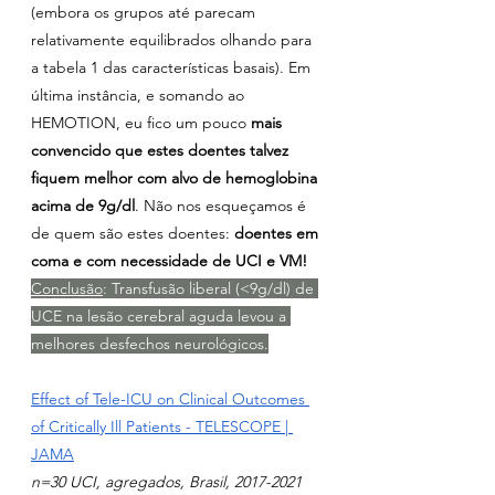
(embora os grupos até parecam 
relativamente equilibrados olhando para 
a tabela 1 das características basais). Em 
última instância, e somando ao 
HEMOTION, eu fico um pouco 
mais 
convencido que estes doentes talvez 
fiquem melhor com alvo de hemoglobina 
acima de 9g/dl
. Não nos esqueçamos é 
de quem são estes doentes: 
doentes em 
coma e com necessidade de UCI e VM!
Conclusão
: Transfusão liberal (<9g/dl) de 
UCE na lesão cerebral aguda levou a 
melhores desfechos neurológicos.
Effect of Tele-ICU on Clinical Outcomes 
of Critically Ill Patients - TELESCOPE | 
JAMA
n=30 UCI, agregados, Brasil, 2017-2021