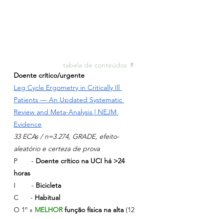
tabela de conteúdos ↟ 
Doente crítico/urgente
Leg Cycle Ergometry in Critically Ill 
Patients — An Updated Systematic 
Review and Meta-Analysis | NEJM 
Evidence
33 ECAs / n=3.274, GRADE, efeito-
aleatório e certeza de prova
P       - 
Doente crítico na UCI há >24 
horas
I        - 
Bicicleta
C      - 
Habitual
O 1º » 
MELHOR 
função física na alta
(12 