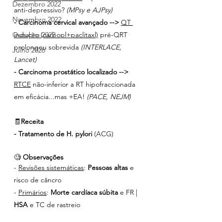
Dezembro 2022
anti-depressivo? 
(MPsy e AJPsy)
Novembro 2022
- Carcinoma cervical avançado -->
QT 
indução (carbopl+paclitaxl)
 pré-QRT 
Outubro 2022
prolongou sobrevida 
(INTERLACE, 
Julho 2026
Lancet)
- Carcinoma prostático localizado -->
RTCE
 não-inferior a RT hipofraccionada 
em eficácia...mas +EA! 
(PACE, NEJM)
🧾
Receita
- Tratamento de H. pylori
 (ACG)
🧐 
Observações
- 
Revisões sistemáticas
: 
Pessoas altas 
e 
risco de câncro
- 
Primários
: 
Morte cardíaca súbita
 e FR | 
HSA 
e TC de rastreio