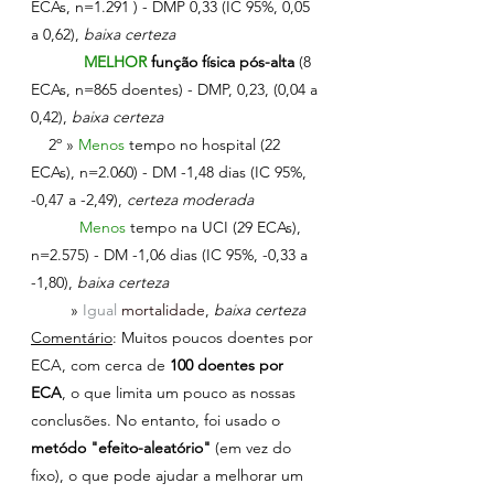
ECAs, n=1.291 ) - DMP 0,33 (IC 95%, 0,05 
a 0,62), 
baixa certeza
MELHOR 
função física pós-alta
 (
8 
ECAs, n=865 doentes) - DMP, 0,23, (0,04 a 
0,42), 
baixa certeza
    2º » 
Menos 
tempo no hospital (
22 
ECAs), n=2.060) - DM -1,48 dias (IC 95%, 
-0,47 a -2,49), 
certeza moderada
Menos 
tempo na UCI (
29 ECAs), 
n=2.575) - DM -1,06 dias (IC 95%, -0,33 a 
-1,80), 
baixa certeza
 »
Igual 
mortalidade
, 
baixa certeza
Comentário
: Muitos poucos doentes por 
ECA, com cerca de
 100 doentes por 
ECA
, o que limita um pouco as nossas 
conclusões. No entanto, foi usado o 
metódo "efeito-aleatório"
 (em vez do 
fixo), o que pode ajudar a melhorar um 