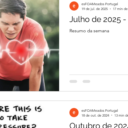
esFOAMeados Portugal
19 de jul. de 2025
17 min de 
Julho de 2025 -
il 2026
Março 2026
Março 2026
Resumo da semana
2026
Dezembro 2025
Novembro 2025
 2025
Agosto 2025
Julho 2025
2024
Novembro 2024
Outubro 2024
esFOAMeados Portugal
024
18 de out. de 2024
13 min de
Outubro de 202