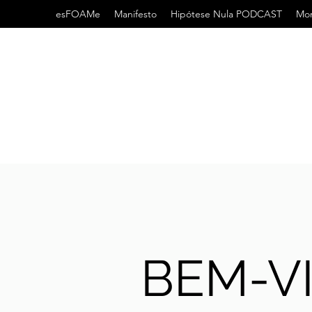
esFOAMe
Manifesto
Hipótese Nula PODCAST
Mor
BEM-V