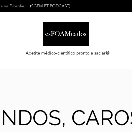
a na Filosofia
(SGEM PT PODCAST)
Apetite médico-científico pronto a saciar🥼
INDOS, CARO