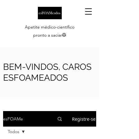
Apetite médico-científico
pronto a saciar🥼
BEM-VINDOS, CAROS
ESFOAMEADOS
Registre-se
esFOAMe
Todos