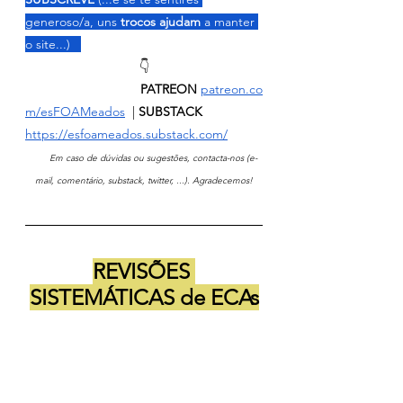
generoso/a, uns 
trocos ajudam 
a manter 
o site...)   
👇
                                PATREON
patreon.co
m/esFOAMeados
  | 
SUBSTACK 
https://esfoameados.substack.com/
       Em caso de dúvidas ou sugestões, contacta-nos (e-
mail, comentário, substack, twitter, ...). Agradecemos!
REVISÕES 
SISTEMÁTICAS de ECAs