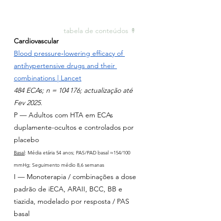
tabela de conteúdos ↟ 
Cardiovascular
Blood pressure‑lowering efficacy of 
antihypertensive drugs and their 
combinations | Lancet
484 ECAs; n = 104 176; actualização até 
Fev 2025.
P — Adultos com HTA em ECAs 
duplamente-ocultos e controlados por 
placebo
Basal
: Média etária 54 anos; PAS/PAD basal ≈154/100 
mmHg; Seguimento médio 8,6 semanas
I — Monoterapia / combinações a dose 
padrão de iECA, ARAII, BCC, BB e 
tiazida, modelado por resposta / PAS 
basal