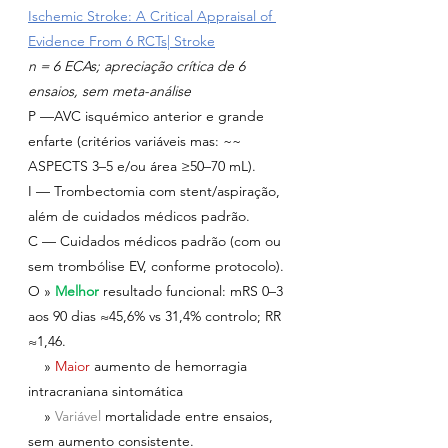
Ischemic Stroke: A Critical Appraisal of 
Evidence From 6 RCTs| Stroke
n = 6 ECAs; apreciação crítica de 6 
ensaios, sem meta-análise
P —AVC isquémico anterior e grande 
enfarte (critérios variáveis mas: ~~ 
ASPECTS 3–5 e/ou área ≥50–70 mL).
I — Trombectomia com stent/aspiração, 
além de cuidados médicos padrão.
C — Cuidados médicos padrão (com ou 
sem trombólise EV, conforme protocolo).
O » 
Melhor
resultado funcional: mRS 0–3 
aos 90 dias ≈45,6% vs 31,4% controlo; RR 
≈1,46.
    » 
Maior 
aumento de hemorragia 
intracraniana sintomática
    » 
Variável 
mortalidade entre ensaios, 
sem aumento consistente.