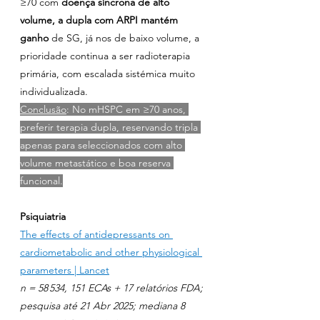
≥70 com 
doença síncrona de alto 
volume, a dupla com ARPI mantém 
ganho
 de SG, já nos de baixo volume, a 
prioridade continua a ser radioterapia 
primária, com escalada sistémica muito 
individualizada.
Conclusão
: No mHSPC em ≥70 anos, 
preferir terapia dupla, reservando tripla 
apenas para seleccionados com alto 
volume metastático e boa reserva 
funcional.
Psiquiatria
The effects of antidepressants on 
cardiometabolic and other physiological 
parameters | Lancet
n = 58 534, 151 ECAs + 17 relatórios FDA; 
pesquisa até 21 Abr 2025; mediana 8 