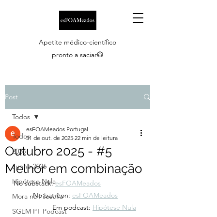
Apetite médico-científico
pronto a saciar🥼
Post
Todos
esFOAMeados Portugal
Todos
31 de out. de 2025
22 min de leitura
Outubro 2025 - #5
2026
Melhor em combinação
Junho 2026
Hipótese Nula
No substack: 
esFOAMeados
	No patreon: 
esFOAMeados
Mora na Filosofia
		Em podcast: 
Hipótese Nula
SGEM PT Podcast