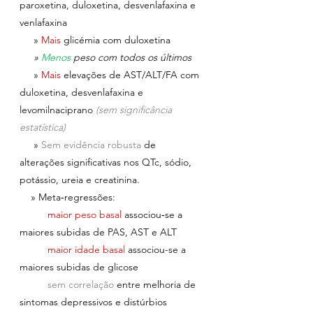
paroxetina, duloxetina, desvenlafaxina e 
venlafaxina
     » 
Mais 
glicémia com duloxetina
     » 
Menos 
peso com todos os últimos
     » 
Mais 
elevações de AST/ALT/FA com 
duloxetina, desvenlafaxina e 
levomilnaciprano 
(sem significância 
estatística)
     » 
Sem evidência robusta 
de 
alterações significativas nos QTc, sódio, 
potássio, ureia e creatinina.
    » Meta‑regressões:
	maior peso basal 
associou‑se a 
maiores subidas de PAS, AST e ALT
	maior idade basal 
associou-se a 
maiores subidas de glicose
	sem correlação 
entre melhoria de 
sintomas depressivos e distúrbios 