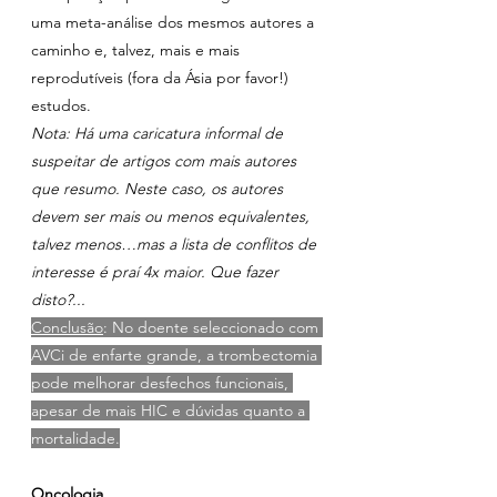
uma meta-análise dos mesmos autores a 
caminho e, talvez, mais e mais 
reprodutíveis (fora da Ásia por favor!) 
estudos.
Nota: Há uma caricatura informal de 
suspeitar de artigos com mais autores 
que resumo. Neste caso, os autores 
devem ser mais ou menos equivalentes, 
talvez menos…mas a lista de conflitos de 
interesse é praí 4x maior. Que fazer 
disto?...
Conclusão
: No doente seleccionado com 
AVCi de enfarte grande, a trombectomia 
pode melhorar desfechos funcionais, 
apesar de mais HIC e dúvidas quanto a 
mortalidade.
Oncologia