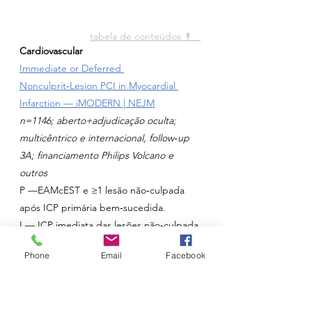
tabela de conteúdos ↟ 
Cardiovascular
Immediate or Deferred 
Nonculprit‑Lesion PCI in Myocardial 
Infarction — iMODERN | NEJM
n=1146; aberto+adjudicação oculta; 
multicêntrico e internacional, follow‑up 
3A; financiamento Philips Volcano e 
outros
P —EAMcEST e ≥1 lesão não‑culpada 
após ICP primária bem‑sucedida.
I — ICP imediata das lesões não‑culpada 
guiada por iFR (≤0,89).
Phone
Email
Facebook
C — Estratégia diferida guiada por RMC 
de esforço em 4 dias a 6 semanas, com 
ICP se isquémia.
O 1º » 
IGUAL
MACE em 3 anos (morte, 