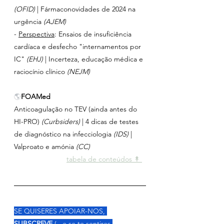
(OFID)
 | Fármaconovidades de 2024 na 
urgência 
(AJEM)
- 
Perspectiva
: Ensaios de insuficiência 
cardíaca e desfecho "internamentos por 
IC"
 (EHJ)
 | Incerteza, educação médica e 
raciocínio clínico 
(NEJM)
🌎
FOAMed
Anticoagulação no TEV (ainda antes do 
HI-PRO)
 (Curbsiders)
 | 4 dicas de testes 
de diagnóstico na infecciologia 
(IDS)
 | 
Valproato e amónia
 (CC)
tabela de conteúdos ↟ 
SE QUISERES APOIAR-NOS, 
SUBSCREVE
 (...e se te sentires 