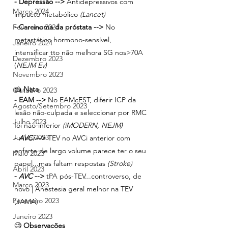
- Depressão -->
 Antidepressivos com 
Março 2024
impacto metabólico
 (Lancet)
Fevereiro 2024
- Carcinoma da próstata -->
 No 
metastático hormono-sensível, 
Janeiro 2024
intensificar tto não melhora SG nos>70A 
Dezembro 2023
(
NEJM Ev)
Novembro 2023
🍰 
Nata
Outubro 2023
- EAM -->
 No EAMcEST, diferir ICP da 
Agosto/Setembro 2023
lesão não-culpada e seleccionar por RMC 
Julho 2023
foi não-inferior
 (iMODERN, NEJM)
Junho 2023
- 
AVCi 
-->
 TEV no AVCi anterior com 
enfarte de largo volume parece ter o seu 
Maio 2023
papel...mas faltam respostas
 (Stroke)
Abril 2023
- 
AVC 
-->
 tPA pós-TEV...controverso, de 
Março 2023
novo | Anestesia geral melhor na TEV 
Fevereiro 2023
(JAMA)
Janeiro 2023
🧐 
Observações