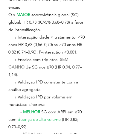
ensaio
O » 
MAIOR
sobrevivência global (SG) 
global: HR 0,73 (IC95% 0,68–0,78) a favor 
de intensificação.
     » Interacção idade × tratamento: <70 
anos HR 0,63 (0,56–0,70) vs ≥70 anos HR 
0,82 (0,74–0,90); P‑interaction <0,001.
     » Ensaios com tripletos: 
SEM 
GANHO
de SG nos ≥70 (HR 0,94; 0,77–
1,14).
     » Validação IPD consistente com a 
análise agregada.
     » Validação IPD por volume em 
metástase síncrona:
	- 
MELHOR
SG com ARPI em ≥70 
com 
doença de alto volume
 (HR 0,83; 
0,70–0,99)