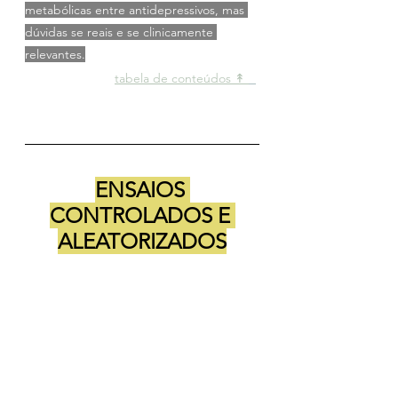
metabólicas entre antidepressivos, mas 
dúvidas se reais e se clinicamente 
relevantes.
tabela de conteúdos ↟ 
ENSAIOS 
CONTROLADOS E 
ALEATORIZADOS