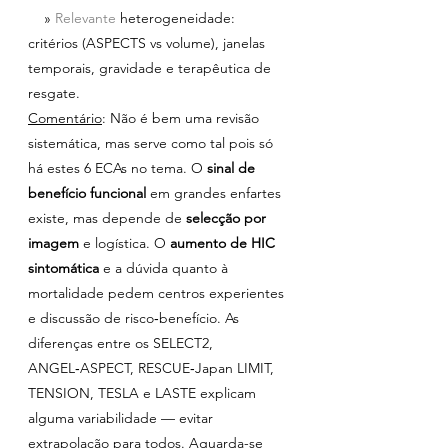
    » 
Relevante 
heterogeneidade: 
critérios (ASPECTS vs volume), janelas 
temporais, gravidade e terapêutica de 
resgate.
Comentário
: Não é bem uma revisão 
sistemática, mas serve como tal pois só 
há estes 6 ECAs no tema. O 
sinal de 
benefício funcional 
em grandes enfartes 
existe, mas depende de 
selecção por 
imagem
 e logística. O 
aumento de HIC 
sintomática
 e a dúvida quanto à 
mortalidade pedem centros experientes 
e discussão de risco‑benefício. As 
diferenças entre os SELECT2, 
ANGEL‑ASPECT, RESCUE‑Japan LIMIT, 
TENSION, TESLA e LASTE explicam 
alguma variabilidade — evitar 
extrapolação para todos. Aguarda-se 