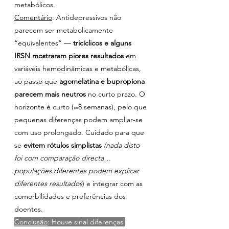
metabólicos.
Comentário
: Antidepressivos não 
parecem ser metabolicamente 
“equivalentes” — 
tricíclicos e alguns 
IRSN
mostraram piores resultados
 em 
variáveis hemodinâmicas e metabólicas, 
ao passo que 
agomelatina e bupropiona 
parecem mais neutros
 no curto prazo. O 
horizonte é curto (≈8 semanas), pelo que 
pequenas diferenças podem ampliar‑se 
com uso prolongado. Cuidado para que 
se 
evitem rótulos simplistas
(nada disto 
foi com comparação directa…
populações diferentes podem explicar 
diferentes resultados
) e integrar com as 
comorbilidades e preferências dos 
doentes.
Conclusão
: Houve sinal diferenças 