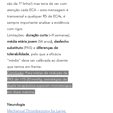
são de 1ª-linha!) mas teria de ver com 
atenção cada ECA – esta mensagem é 
transversal a qualquer RS de ECAs, é 
sempre importante analisar a evidência 
com rigor.
Limitações: 
duração curta
 (≈9 semanas), 
média etária jovem
 (54 anos
), desfecho 
substituto
 (PAS) e 
diferenças de 
tolerabilidade
, pelo que a eficácia 
“média” deve ser calibrada ao doente 
que temos em frente.
Conclusão
: Para metas de redução de 
PAS de >15-20 mmHg, estratégias de 
dupla terapêutica superam monoterapia 
em dose máxima.
Neurologia
Mechanical Thrombectomy for Large 