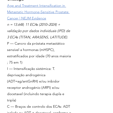
Age and Treatment Intensification in 
Metastatic Hormone‑Sensitive Prostate 
Cancer | NEJM Evidence
n = 13.648; 11 ECAs (2010–2024) + 
validação por dados individuais (IPD) de 
3 ECAs (TITAN, ARASENS, LATITUDE).
P — Cancro da próstata metastático 
sensível a hormonas (mHSPC), 
estratificados por idade (70 anos maioria 
; 75 em 1)
I — Intensificação sistémica: T. 
deprivação androgénica 
(ADT=ag/antGnRH) e/ou inibidor 
receptor androgénio (ARPI) e/ou 
docetaxel (incluindo terapia dupla e 
tripla)
C — Braços de controlo dos ECAs: ADT 
isolada ou ADT + docetaxel, conforme o 