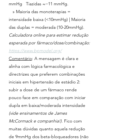
mmHg   Tiazidas ≈−11 mmHg.
   » Maioria das monoterapias = 
intensidade baixa (<10mmHg) | Maioria 
das duplas = moderada (10-20mmHg). 
Calculadora online para estimar redução 
esperada por fármaco/dose/combinação: 
https://www.bpmodel.org/
Comentário
: A mensagem é clara e 
alinha com lógica farmacológica e 
directrizes que preferem combinações 
iniciais em hipertensão de estádio 2: 
subir a dose de um fármaco rende 
pouco face em comparação com iniciar 
dupla em baixa/moderada intensidade 
(vide ensinamentos de James 
McCormack e companhia!)
. Fico com 
muitas dúvidas quanto aquela redução 
de 9mmHg dos beta-bloqueadores (não 