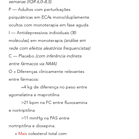
semanas (IQR 6,0–8,5).
P — Adultos com perturbações 
psiquiátricas em ECAs mono/duplamente 
ocultos com monoterapia em fase aguda
I — Antidepressivos individuais (30 
moléculas) em monoterapia 
(análise em 
rede com efeitos aleatórios frequencistas)
C — Placebo 
(com inferência indireta 
entre fármacos via NMA)
O » Diferenças clinicamente relevantes 
entre fármacos:
	≈4 kg de diferença no peso entre 
agomelatina e maprotilina
	>21 bpm na FC entre fluvoxamina 
e nortriptilina
	>11 mmHg na PAS entre 
nortriptilina e doxepina.
     » 
Mais 
colesterol total com 