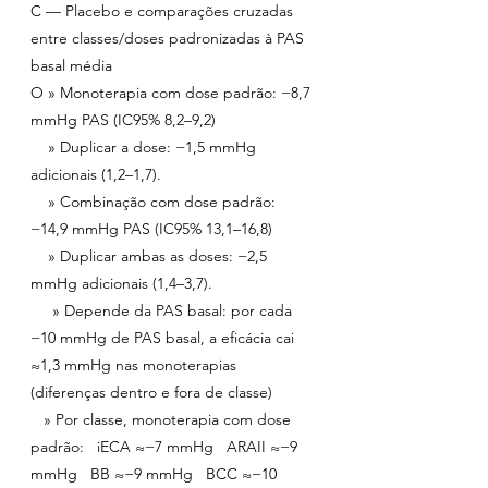
C — Placebo e comparações cruzadas 
entre classes/doses padronizadas à PAS 
basal média
O » Monoterapia com dose padrão: −8,7 
mmHg PAS (IC95% 8,2–9,2)
    » Duplicar a dose: −1,5 mmHg 
adicionais (1,2–1,7). 
    » Combinação com dose padrão: 
−14,9 mmHg PAS (IC95% 13,1–16,8)
    » Duplicar ambas as doses: −2,5 
mmHg adicionais (1,4–3,7).
     » Depende da PAS basal: por cada 
−10 mmHg de PAS basal, a eficácia cai 
≈1,3 mmHg nas monoterapias 
(diferenças dentro e fora de classe)
   » Por classe, monoterapia com dose 
padrão:   iECA ≈−7 mmHg   ARAII ≈−9 
mmHg   BB ≈−9 mmHg   BCC ≈−10 