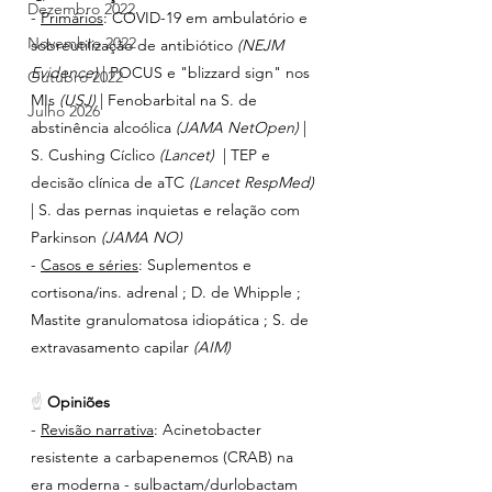
Dezembro 2022
- 
Primários
: COVID-19 em ambulatório e 
Novembro 2022
sobreutilização de antibiótico 
(NEJM 
Evidence)
 | POCUS e "blizzard sign" nos 
Outubro 2022
MIs 
(USJ)
 | Fenobarbital na S. de 
Julho 2026
abstinência alcoólica
 (JAMA NetOpen) 
| 
S. Cushing Cíclico 
(Lancet)  
| TEP e 
decisão clínica de aTC
 (Lancet RespMed)
| S. das pernas inquietas e relação com 
Parkinson 
(JAMA NO)
- 
Casos e séries
:
Suplementos e 
cortisona/ins. adrenal ; D. de Whipple ; 
Mastite granulomatosa idiopática ; S. de 
extravasamento capilar 
(AIM)
☝ 
Opiniões
- 
Revisão narrativa
: Acinetobacter 
resistente a carbapenemos (CRAB) na 
era moderna - sulbactam/durlobactam