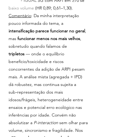
	- 
IGUAL
SG com ARPI em ≥70 se 
baixo volume 
(HR 0,89; 0,61–1,30).
Comentário
: Da minha interpretação 
pouco informada do tema, a 
intensificação parece funcionar no geral
, 
mas 
funcionar menos nos mais velhos
, 
sobretudo quando falamos de 
tripletos
 — onde o equilíbrio 
benefício/toxicidade e riscos 
concorrentes da adição de ARPI pesam 
mais. A análise mista (agregada + IPD) 
dá robustez, mas continua sujeita a 
sub‑representação dos mais 
idosos/frágeis, heterogeneidade entre 
ensaios e potencial erro ecológico nas 
inferências por idade. Convém não 
absolutizar a 
P‑interaction
 sem olhar para 
volume, sincronismo e fragilidade. Nos 