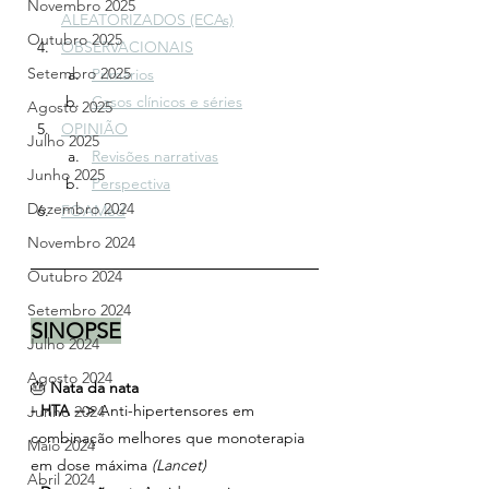
Novembro 2025
ALEATORIZADOS (ECAs)
Outubro 2025
OBSERVACIONAIS
Setembro 2025
Primários
Casos clínicos e séries
Agosto 2025
OPINIÃO
Julho 2025
Revisões narrativas
Junho 2025
Perspectiva
Dezembro 2024
FOAMed
Novembro 2024
Outubro 2024
Setembro 2024
SINOPSE
Julho 2024
Agosto 2024
🎂 
Nata da nata 
- HTA -->
 Anti-hipertensores em 
Junho 2024
combinação melhores que monoterapia 
Maio 2024
em dose máxima
 (Lancet)
Abril 2024