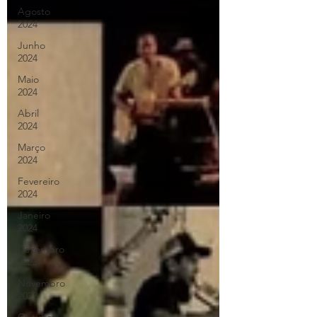
Agosto
2024
Junho
2024
Maio
2024
Abril
2024
Março
2024
Fevereiro
2024
Janeiro
2024
Dezembro
2023
Novembro
2023