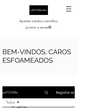
Apetite médico-científico
pronto a saciar🥼
BEM-VINDOS, CAROS
ESFOAMEADOS
Registre-se
esFOAMe
Todos