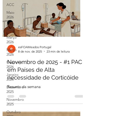
ACC
Maio
2026
Abril
2026
Março
2026
esFOAMeados Portugal
Março
8 de nov. de 2025
23 min de leitura
2026
Novembro de 2025 - #1 PAC
Fevereiro
2026
em Países de Alta
Janeiro
necessidade de Corticóide
2026
Resumo da semana
Dezembro
2025
Novembro
2025
Outubro