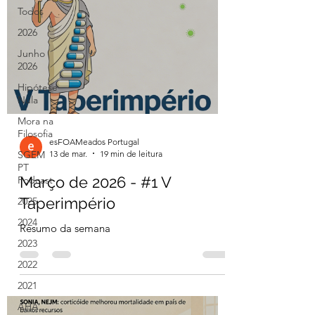
Todos
2026
Junho
2026
Hipótese
Nula
Mora na
Filosofia
esFOAMeados Portugal
13 de mar.
19 min de leitura
SGEM
PT
Março de 2026 - #1 V
Podcast
Taperimpério
2025
2024
Resumo da semana
2023
2022
2021
AHA