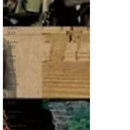
Outubro
2023
Agosto/Setembro
2023
Julho
2023
Junho
2023
Maio
2023
Abril
2023
Março
2023
Fevereiro
2023
Janeiro
2023
Dezembro