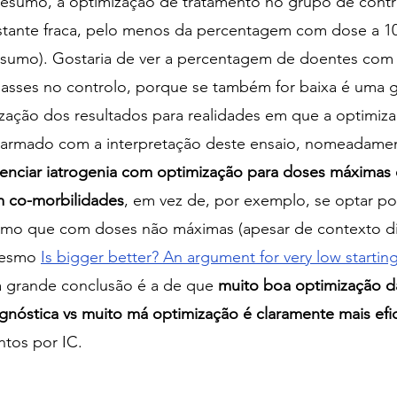
 resumo, a optimização de tratamento no grupo de contr
astante fraca, pelo menos da percentagem com dose a 10
resumo). Gostaria de ver a percentagem de doentes com
lasses no controlo, porque se também for baixa é uma 
ização dos resultados para realidades em que a optimiz
alarmado com a interpretação deste ensaio, nomeadame
tenciar iatrogenia com optimização para doses máximas
m co-morbilidades
, em vez de, por exemplo, se optar por 
smo que com doses não máximas (apesar de contexto dif
mesmo
Is bigger better? An argument for very low startin
a grande conclusão é a de que 
muito boa optimização da
gnóstica vs muito má optimização é claramente mais efi
ntos por IC.