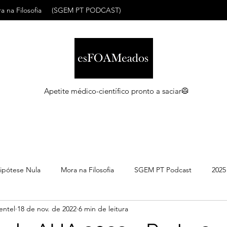
a na Filosofia
(SGEM PT PODCAST)
Apetite médico-científico pronto a saciar🥼
ipótese Nula
Mora na Filosofia
SGEM PT Podcast
2025
entel
18 de nov. de 2022
6 min de leitura
C
Maio 2026
Abril 2026
Março 2026
Março 2026