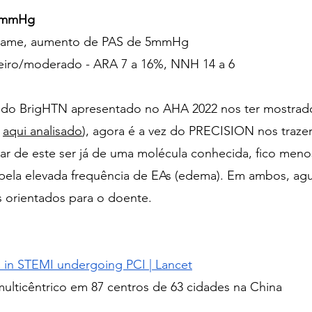
4mmHg
desmame, aumento de PAS de 5mmHg
eiro/moderado - ARA 7 a 16%, NNH 14 a 6
 do BrigHTN apresentado no AHA 2022 nos ter mostrado 
 
aqui analisado
), agora é a vez do PRECISION nos trazer
ar de este ser já de uma molécula conhecida, fico men
e pela elevada frequência de EAs (edema). Em ambos, ag
orientados para o doente.
in in STEMI undergoing PCI | Lancet
multicêntrico em 87 centros de 63 cidades na China