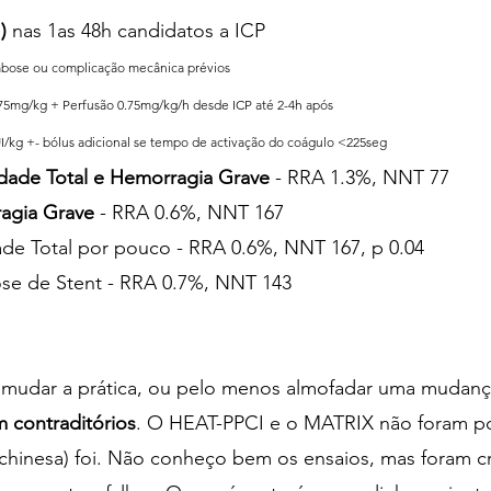
)
 nas 1as 48h candidatos a ICP
ombose ou complicação mecânica prévios
.75mg/kg + Perfusão 0.75mg/kg/h desde ICP até 2-4h após
UI/kg +- bólus adicional se tempo de activação do coágulo <225seg
dade Total e Hemorragia Grave
 - RRA 1.3%, NNT 77
agia Grave
 - RRA 0.6%, NNT 167
ade Total por pouco - RRA 0.6%, NNT 167, p 0.04
se de Stent - RRA 0.7%, NNT 143
 mudar a prática, ou pelo menos almofadar uma mudança
 contraditórios
. O HEAT-PPCI e o MATRIX não foram po
hinesa) foi. Não conheço bem os ensaios, mas foram cr