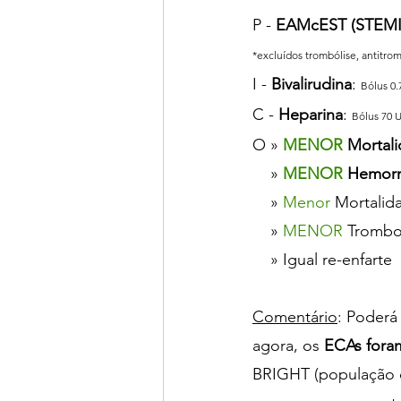
P - 
EAMcEST (STEMI
*excluídos trombólise, antitr
I - 
Bivalirudina
: 
Bólus 0
C - 
Heparina
: 
Bólus 70 
O » 
MENOR
Mortali
    » 
MENOR 
Hemorr
    » 
Menor
 Mortalid
    » 
MENOR 
Trombo
    » Igual re-enfarte
Comentário
: Poderá
agora, os 
ECAs foram
BRIGHT (população c