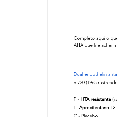
Completo aqui o que
AHA que li e achei m
Dual endothelin anta
n 730 (1965 rastread
P - 
HTA resistente 
(s
I - 
Aprocitentano
 12
C - Placebo