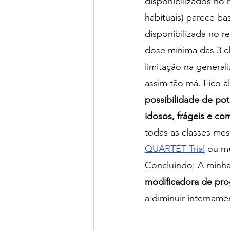
disponibilizados no
habituais) parece b
disponibilizada no 
dose mínima das 3 c
limitação na general
assim tão má. Fico 
possibilidade de po
idosos, frágeis e co
todas as classes me
QUARTET Trial
 ou 
Concluindo
: A minh
modificadora de pro
a diminuir intername