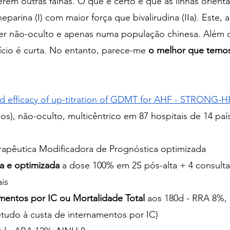
em outras falhas. O que é certo é que as linhas orient
arina (I) com maior força que bivalirudina (IIa). Este, 
ser não-oculto e apenas numa população chinesa. Além 
cio é curta. No entanto, parece-me 
o melhor que temo
 and efficacy of up-titration of GDMT for AHF - STRONG-HF
dos), não-oculto, multicêntrico em 87 hospitais de 14 paí
rapêutica Modificadora de Prognóstica optimizada
a e optimizada
 a dose 100% em 2S pós-alta + 4 consult
is
amentos por IC ou Mortalidade Total
 aos 180d - RRA 8%,
obretudo à custa de internamentos por IC)