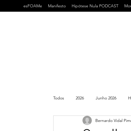
esFOAMe
Manifesto
Hipótese Nula PODCAST
Mor
Todos
2026
Junho 2026
H
Bernardo Vidal Pim
2022
2021
AHA
AC