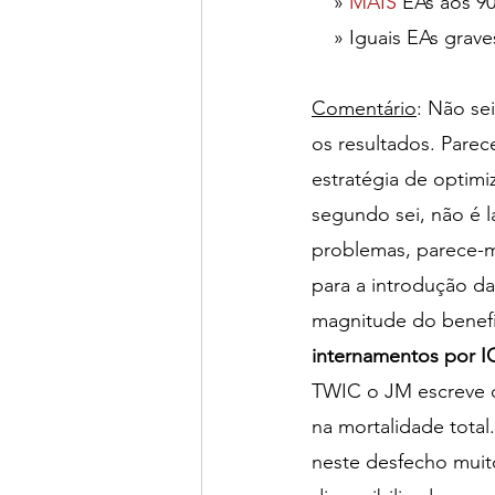
    » 
MAIS
EAs aos 9
    » Iguais EAs grav
Comentário
: Não se
os resultados. Pare
estratégia de optimi
segundo sei, não é 
problemas, parece-m
para a introdução da
magnitude do benefí
internamentos por I
TWIC o JM escreve q
na mortalidade total
neste desfecho mui