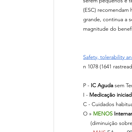
serem pequenos e ter
(ESC) recomendam hep
grande, continua a 
magnitude do benefí
Safety, tolerability
n 1078 (1641 rastrea
P - 
IC Aguda
 sem Te
I - 
Medicação iniciad
C - Cuidados habitua
O » 
MENOS
 Intern
     (diminuição s