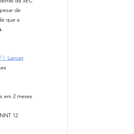
adoras da SEC 
apesar de 
de que a 
s
.
 |  Lancet
ses
as em 2 meses
 NNT 12