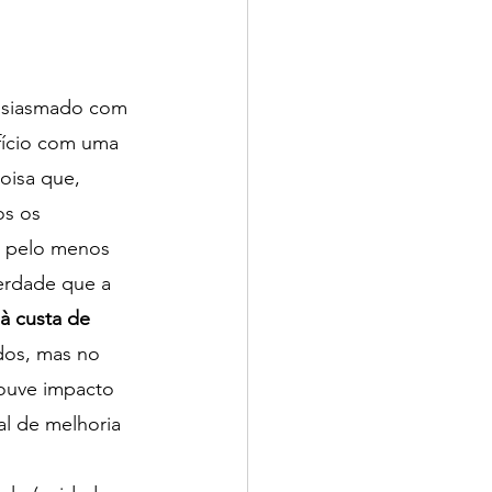
tusiasmado com 
fício com uma 
oisa que, 
s os 
s pelo menos 
verdade que a 
à custa de 
dos, mas no 
ouve impacto 
al de melhoria 
 