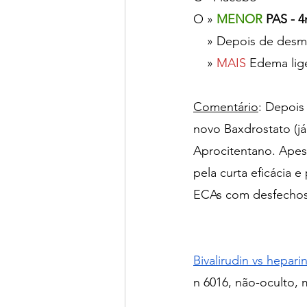
O » 
MENOR 
PAS - 
    » Depois de 
    » 
MAIS 
Edema lig
Comentário
: Depois
novo Baxdrostato (já
Aprocitentano. Apes
pela curta eficácia 
ECAs com desfechos 
Bivalirudin vs hepar
n 6016, não-oculto, 