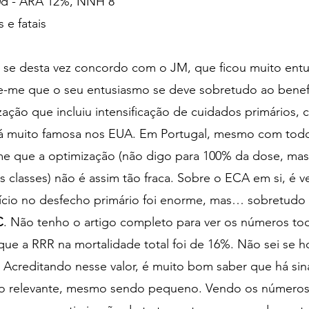
0d
 - ARA 12%, NNH 8
es e fatais
i se desta vez concordo com o JM, que ficou muito en
ce-me que o seu entusiasmo se deve sobretudo ao bene
zação que incluiu intensificação de cuidados primários, c
lá muito famosa nos EUA. Em Portugal, mesmo com todo
e que a optimização (não digo para 100% da dose, ma
s classes) não é assim tão fraca. Sobre o ECA em si, é 
cio no desfecho primário foi enorme, mas… sobretudo 
C
. Não tenho o artigo completo para ver os números to
ue a RRR na mortalidade total foi de 16%. Não sei se h
. Acreditando nesse valor, é muito bom saber que há sin
to relevante, mesmo sendo pequeno. Vendo os números