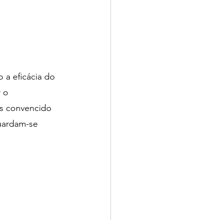
a eficácia do 
 o 
os convencido 
uardam-se 