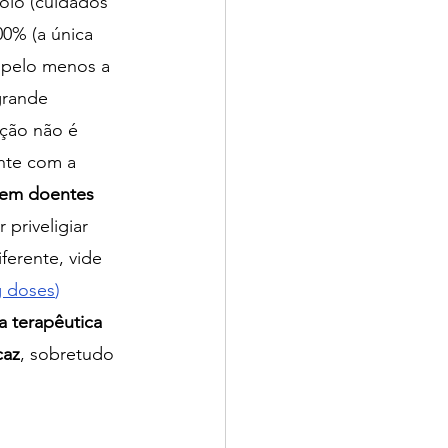
olo (cuidados 
0% (a única 
 pelo menos a 
grande 
ação não é 
nte com a 
 em doentes 
priveligiar 
erente, vide 
g doses
)
 terapêutica 
caz
, sobretudo 