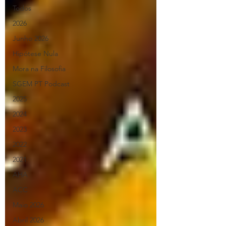
Todos
2026
Junho 2026
Hipótese Nula
Mora na Filosofia
SGEM PT Podcast
2025
2024
2023
2022
2021
AHA
ACC
Maio 2026
Abril 2026