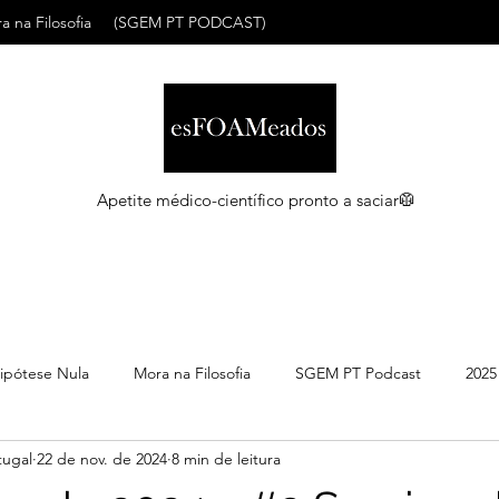
a na Filosofia
(SGEM PT PODCAST)
Apetite médico-científico pronto a saciar🥼
ipótese Nula
Mora na Filosofia
SGEM PT Podcast
2025
ugal
22 de nov. de 2024
8 min de leitura
C
Maio 2026
Abril 2026
Março 2026
Março 2026