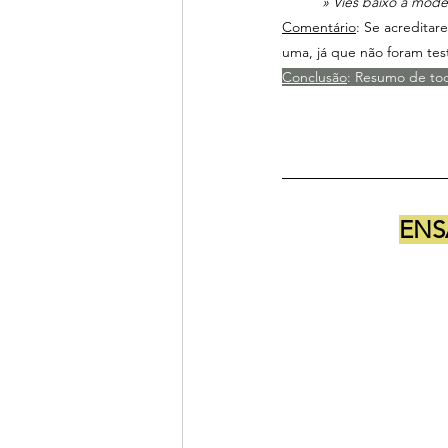
	» Viés baixo a mod
Comentário
: Se acreditar
uma, já que não foram test
Conclusão
: Resumo de tod
ENS