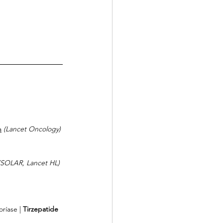
a
(Lancet Oncology)
(SOLAR, Lancet HL)
oríase | 
Tirzepatide 