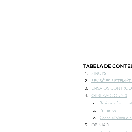
TABELA DE CONT
SINOPSE 
REVISÕES SISTEMÁT
ENSAIOS CONTROLA
OBSERVACIONAIS
Revisões Sistemát
Primários
Casos clínicos e s
OPINIÃO