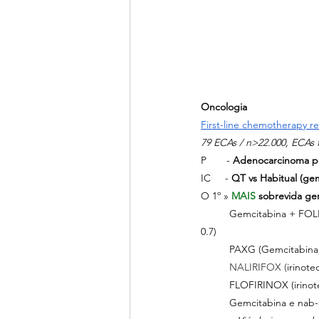
Oncologia
First-line chemotherapy r
79 ECAs / n>22.000, ECAs f
P       -
 Adenocarcinoma pa
IC     - 
QT vs Habitual (ge
O 1º » 
MAIS 
sobrevida ge
	Gemcitabina + FOLFO
0.7)
	PAXG (Gemcitabina
	NALIRIFOX (
irinote
	FLOFIRINOX (irinotec
	Gemcitabina e nab-pa