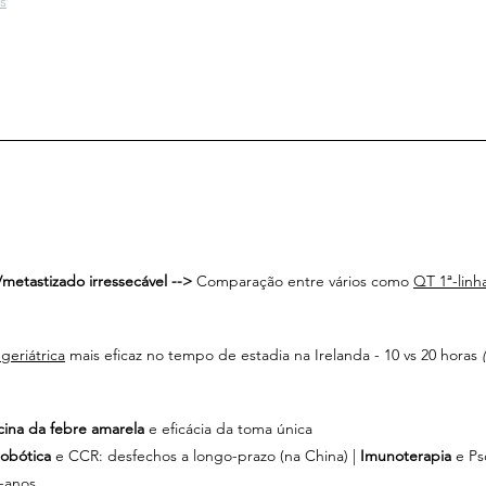
s
etastizado irressecável -->
 Comparação entre vários como 
QT 1ª-linh
geriátrica
 mais eficaz no tempo de estadia na Irelanda - 10 vs 20 horas 
cina da febre amarela
 e eficácia da toma única
robótica
 e CCR: desfechos a longo-prazo (na China) | 
Imunoterapia 
e Ps
-anos