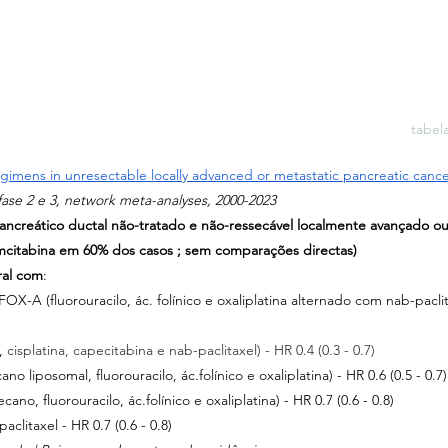
tabel
egimens in unresectable locally advanced or metastatic pancreatic canc
ase 2 e 3, network meta-analyses, 2000-2023 
ncreático ductal não-tratado e não-ressecável localmente avançado o
mcitabina em 60% dos casos ; sem comparações directas)
ral com
:
X-A (fluorouracilo, ác. folínico
 e oxaliplatina alternado com nab-paclit
, 
cisplatina, capecitabina e nab-paclitaxel) - HR 0.4 (0.3 - 0.7)
cano liposomal, fluorouracilo, ác.folínico e oxaliplatina) - HR 0.6 (0.5 - 0.7)
ano, fluorouracilo, ác.folínico e oxaliplatina) - HR 0.7 (0.6 - 0.8)
clitaxel - HR 0.7 (0.6 - 0.8)