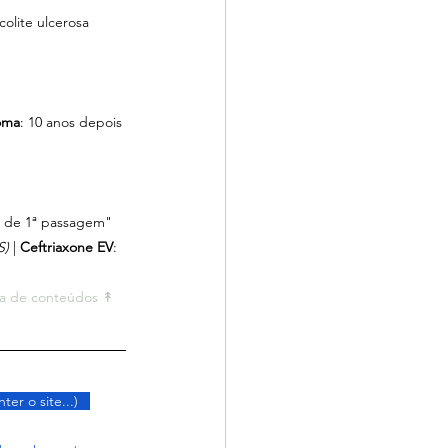
 colite ulcerosa 
oma
: 10 anos depois 
o de 1ª passagem"
S) 
| 
Ceftriaxone EV
: 
la de conteúdos ↟ 
ter o site...)   