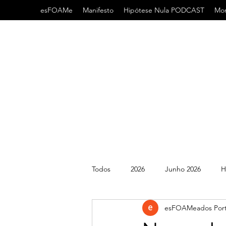
esFOAMe
Manifesto
Hipótese Nula PODCAST
Mor
Todos
2026
Junho 2026
H
esFOAMeados Port
2022
2021
AHA
AC