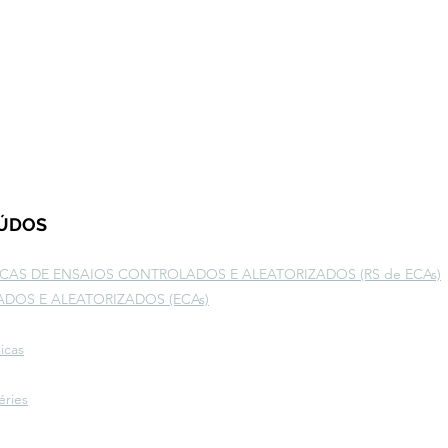
EÚDOS
ICAS DE ENSAIOS CONTROLADOS E ALEATORIZADOS (RS de ECAs)
DOS E ALEATORIZADOS (ECAs)
icas
éries