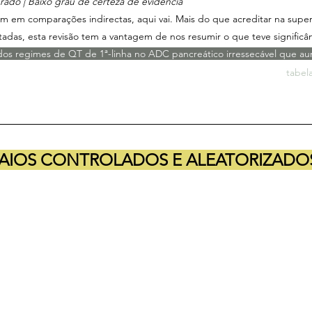
erado | Baixo grau de certeza de evidência
em em comparações indirectas, aqui vai. Mais do que acreditar na supe
adas, esta revisão tem a vantagem de nos resumir o que teve significânc
os regimes de QT de 1ª-linha no ADC pancreático irressecável que a
tabel
AIOS CONTROLADOS E ALEATORIZADO