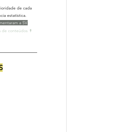
rioridade de cada 
ia estatística.
umentaram a SV.
a de conteúdos ↟ 
S