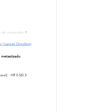
a de conteúdos ↟ 
er | Lancet Oncology
u metastizado
axel) - HR 0.5(0.3-