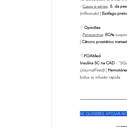
- 
Casos e séries
:
 S. da pes
(infliximab) | 
Esófago preto
☝ 
Opiniões
- 
Perspectiva
: 
ECAs 
suspe
| 
Câncro prostático metast
🌎
FOAMed
Insulina SC na CAD 
- "SQ
(JournalFeed) 
| 
Hemotórax
bólus vs infusão rápida
SE QUISERES APOIAR-NO