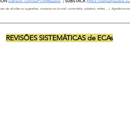
ATREON
patreon.com/esFOAMeados
  | 
SUBSTACK 
https://esfoameados.s
 caso de dúvidas ou sugestões, contacta-nos (e-mail, comentário, substack, twitter, ...). Agradecemos
REVISÕES SISTEMÁTICAS de ECAs