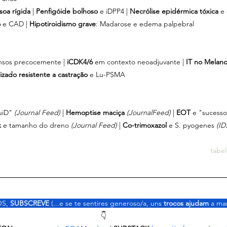
soa rígida 
| 
Penfigóide bolhoso
 e iDPP4 | 
Necrólise epidérmica tóxica
 e
 
e CAD | 
Hipotiroidismo grave
: Madarose e edema palpebral
nsos precocemente | 
iCDK4/6 
em contexto neoadjuvante | 
IT no Melan
izado resistente a castração
 e Lu-PSMA
uiD"
(Journal Feed)
 | 
Hemoptise maciça
 (JournalFeed)
 | 
EOT 
e "sucess
 
e tamanho do dreno 
(Journal Feed)
 | 
Co-trimoxazol 
e S. pyogenes 
(ID
tabe
S, 
SUBSCREVE
 (...e se te sentires generoso/a, uns 
trocos ajudam 
a man
👇