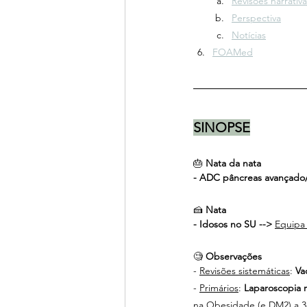
Revisões narrativa
Perspectiva
Notícias
FOAMed
SINOPSE
🎂 
Nata da nata 
- ADC pâncreas avançado/m
🍰 
Nata
- Idosos no SU --> 
Equipa 
🧐 
Observações
- 
Revisões sistemáticas
: 
Va
- 
Primários
: 
Laparoscopia 
na Obesidade (e DM2) a 3