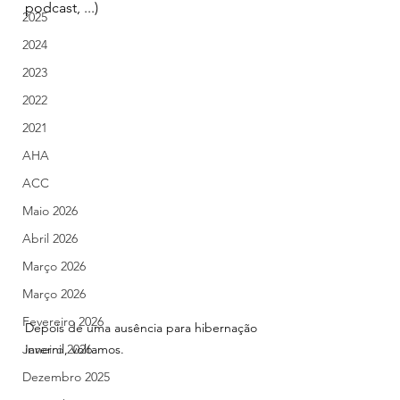
podcast, ...)
2025
2024
2023
2022
2021
AHA
ACC
Maio 2026
Abril 2026
Março 2026
Março 2026
Fevereiro 2026
Depois de uma ausência para hibernação 
Janeiro 2026
invernil, voltamos.
Dezembro 2025