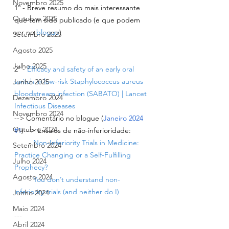
Novembro 2025
1º - Breve resumo do mais interessante 
Outubro 2025
que tem sido publicado (e que podem 
ver no 
blogue
)
Setembro 2025
Agosto 2025
Julho 2025
2º - 
Efficacy and safety of an early oral 
switch in low-risk Staphylococcus aureus 
Junho 2025
bloodstream infection (SABATO) | Lancet 
Dezembro 2024
Infectious Diseases
Novembro 2024
--> Comentário no blogue (
Janeiro 2024 
Outubro 2024
#1
) --> Ensaios de não-inferioridade: 
       - 
Non-Inferiority Trials in Medicine: 
Setembro 2024
Practice Changing or a Self-Fulfilling 
Julho 2024
Prophecy?
Agosto 2024
       -
You don’t understand non-
inferiority trials (and neither do I)
Junho 2024
Maio 2024
---
Abril 2024