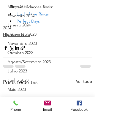
Março 2024
  Recomendações finais:
Lord of the Rings
Fevereiro 2024
Perfect Days
Janeiro 2024
2024
Dezembro 2023
Hipótese Nula
Novembro 2023
Outubro 2023
Agosto/Setembro 2023
Julho 2023
Junho 2023
Ver tudo
Posts recentes
Maio 2023
Abril 2023
Março 2023
Phone
Email
Facebook
Fevereiro 2023
Janeiro 2023