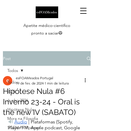
Apetite médico-científico
pronto a saciar🥼
Post
Todos
esFOAMeados Portugal
Todos
19 de fev. de 2024
1 min de leitura
Hipótese Nula #6
2026
Inverno 23-24 - Oral is
Junho 2026
Hipótese Nula
the new IV (SABATO)
Mora na Filosofia
🔊
Áudio
| Plataformas (Spotify, 
SGEM PT Podcast
Player FM, Apple podcast, Google 